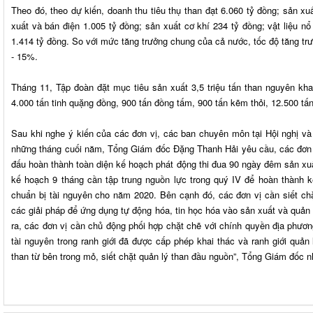
Theo đó, theo dự kiến, doanh thu tiêu thụ than đạt 6.060 tỷ đồng; sản xu
xuất và bán điện 1.005 tỷ đồng; sản xuất cơ khí 234 tỷ đồng; vật liệu n
1.414 tỷ đồng. So với mức tăng trưởng chung của cả nước, tốc độ tăng t
- 15%.
Tháng 11, Tập đoàn đặt mục tiêu sản xuất 3,5 triệu tấn than nguyên khai,
4.000 tấn tinh quặng đồng, 900 tấn đồng tấm, 900 tấn kẽm thỏi, 12.500 tấn 
Sau khi nghe ý kiến của các đơn vị, các ban chuyên môn tại Hội nghị và p
những tháng cuối năm, Tổng Giám đốc Đặng Thanh Hải yêu cầu, các đơn v
đấu hoàn thành toàn diện kế hoạch phát động thi đua 90 ngày đêm sản xuất
kế hoạch 9 tháng cần tập trung nguồn lực trong quý IV để hoàn thành 
chuẩn bị tài nguyên cho năm 2020. Bên cạnh đó, các đơn vị cần siết chặ
các giải pháp để ứng dụng tự động hóa, tin học hóa vào sản xuất và quả
ra, các đơn vị cần chủ động phối hợp chặt chẽ với chính quyền địa phươn
tài nguyên trong ranh giới đã được cấp phép khai thác và ranh giới quản 
than từ bên trong mỏ, siết chặt quản lý than đầu nguồn”, Tổng Giám đốc 