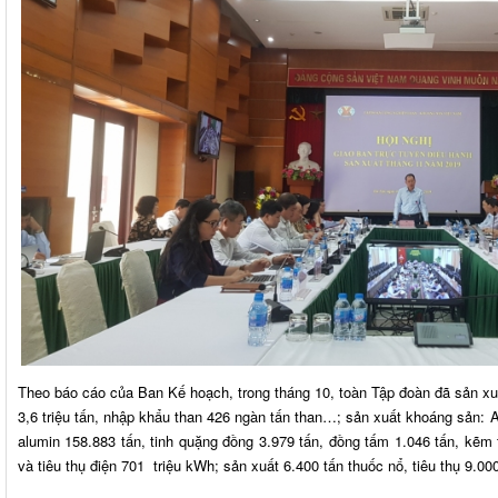
Theo báo cáo của Ban Kế hoạch, trong tháng 10, toàn Tập đoàn đã sản xuất
3,6 triệu tấn, nhập khẩu than 426 ngàn tấn than…; sản xuất khoáng sản: A
alumin 158.883 tấn, tinh quặng đồng 3.979 tấn, đồng tấm 1.046 tấn, kẽm th
và tiêu thụ điện 701 triệu kWh; sản xuất 6.400 tấn thuốc nổ, tiêu thụ 9.000