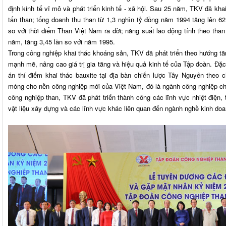
định kinh tế vĩ mô và phát triển kinh tế - xã hội. Sau 25 năm, TKV đã khai 
tấn than; tổng doanh thu than từ 1,3 nghìn tỷ đồng năm 1994 tăng lên 6
so với thời điểm Than Việt Nam ra đời; năng suất lao động tính theo tha
năm, tăng 3,45 lần so với năm 1995.
Trong công nghiệp khai thác khoáng sản, TKV đã phát triển theo hướng tă
mạnh mẽ, nâng cao giá trị gia tăng và hiệu quả kinh tế của Tập đoàn. Đặc 
án thí điểm khai thác bauxite tại địa bàn chiến lược Tây Nguyên theo 
móng cho nền công nghiệp mới của Việt Nam, đó là ngành công nghiệp ch
công nghiệp than, TKV đã phát triển thành công các lĩnh vực nhiệt điện, t
vật liệu xây dựng và các lĩnh vực khác liên quan đến ngành nghề kinh d