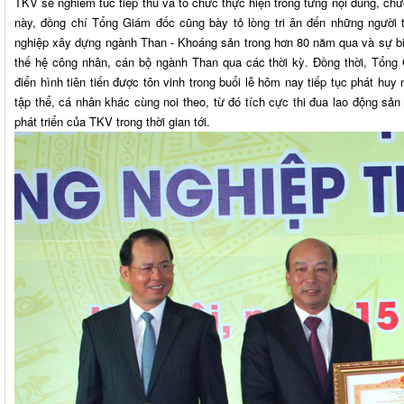
TKV sẽ nghiêm túc tiếp thu và tổ chức thực hiện trong từng nội dung, chư
này, đồng chí Tổng Giám đốc cũng bày tỏ lòng tri ân đến những người 
nghiệp xây dựng ngành Than - Khoáng sản trong hơn 80 năm qua và sự biế
thế hệ công nhân, cán bộ ngành Than qua các thời kỳ. Đồng thời, Tổng
điển hình tiên tiến được tôn vinh trong buổi lễ hôm nay tiếp tục phát huy
tập thể, cá nhân khác cùng noi theo, từ đó tích cực thi đua lao động sản
phát triển của TKV trong thời gian tới.