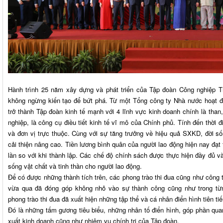
Hành trình 25 năm xây dựng và phát triển của Tập đoàn Công nghiệp T
không ngừng kiến tạo để bứt phá. Từ một Tổng công ty Nhà nước hoạt đ
trở thành Tập đoàn kinh tế mạnh với 4 lĩnh vực kinh doanh chính là than,
nghiệp, là công cụ điều tiết kinh tế vĩ mô của Chính phủ. Tính đến thời 
và đơn vị trực thuộc. Cùng với sự tăng trưởng về hiệu quả SXKD, đời 
cải thiện nâng cao. Tiền lương bình quân của người lao động hiện nay đạt 
lần so với khi thành lập. Các chế độ chính sách được thực hiện đầy đủ 
sống vật chất và tinh thần cho người lao động.
Để có được những thành tích trên, các phong trào thi đua cũng như công 
vừa qua đã đóng góp không nhỏ vào sự thành công cũng như trong từn
phong trào thi đua đã xuất hiện những tập thể và cá nhân điển hình tiên ti
Đó là những tấm gương tiêu biểu, những nhân tố điển hình, góp phần qua
xuất kinh doanh cũng như nhiệm vụ chính trị của Tập đoàn.