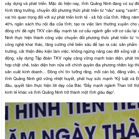
xây dựng và phát triển. Mặc dù hiện nay, tỉnh Quảng Ninh đang có sự điề
hình tăng trưởng, chuyển đổi phương thức phát triển từ "nâu" sang "xanh".
vai trò quan trọng đối với sự phát triển kinh tế - xã hội của tỉnh. Hằng
40% ngân sách thu nội địa của tỉnh; tạo ra việc làm thường xuyên cho g
đồng chí đề nghị TKV cần đẩy mạnh tái cơ cấu ngành gắn với cơ cấu lại n
Ninh thực hiện thành công việc chuyển đổi phương thức phát triển từ “n
công nghệ khai thác, tăng cường chế biến sâu để tạo ra các sản phẩm có
trường, cải thiện điều kiện làm việc; không ngừng nâng cao đời sống vật 
động, xây dựng Tập đoàn TKV ngày càng vững mạnh toàn diện, phát tr
hợp chặt chẽ, toàn diện hơn nữa với chính quyền địa phương nhằm kịp th
sản xuất kinh doanh... Đồng chí tin tưởng rằng, mỗi cán bộ, đảng viên,
tỉnh Quảng Ninh giữ vững nhiệt huyết, phát huy sức mạnh “Kỷ luật và 
đầu, quyết tâm thực hiện lời dạy của Bác “Đẩy mạnh ngành Than trở 
kinh tế khác và tỉnh Quảng Ninh trở thành một tỉnh giàu đẹp”.