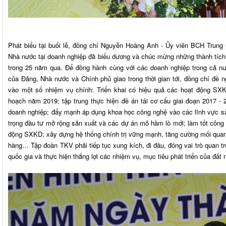
Phát biểu tại buổi lễ, đồng chí Nguyễn Hoàng Anh - Ủy viên BCH Trung
Nhà nước tại doanh nghiệp đã biểu dương và chúc mừng những thành t
trong 25 năm qua. Để đồng hành cùng với các doanh nghiệp trong cả nư
của Đảng, Nhà nước và Chính phủ giao trong thời gian tới, đồng chí đề 
vào một số nhiệm vụ chính: Triển khai có hiệu quả các hoạt động S
hoạch năm 2019; tập trung thực hiện đề án tái cơ cấu giai đoạn 2017 -
doanh nghiệp; đẩy mạnh áp dụng khoa học công nghệ vào các lĩnh vực sả
trọng đầu tư mở rộng sản xuất và các dự án mỏ hầm lò mới; làm tốt công t
động SXKD; xây dựng hệ thống chính trị vững mạnh, tăng cường mối quan 
hàng… Tập đoàn TKV phải tiếp tục xung kích, đi đầu, đóng vai trò quan 
quốc gia và thực hiện thắng lợi các nhiệm vụ, mục tiêu phát triển của đất 