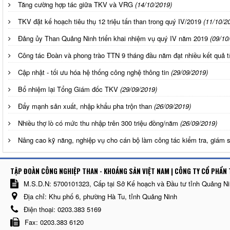
Tăng cường hợp tác giữa TKV và VRG
(14/10/2019)
TKV đặt kế hoạch tiêu thụ 12 triệu tấn than trong quý IV/2019
(11/10/2
Đảng ủy Than Quảng Ninh triển khai nhiệm vụ quý IV năm 2019
(09/10
Công tác Đoàn và phong trào TTN 9 tháng đầu năm đạt nhiều kết quả t
Cập nhật - tối ưu hóa hệ thống công nghệ thông tin
(29/09/2019)
Bổ nhiệm lại Tổng Giám đốc TKV
(29/09/2019)
Đẩy mạnh sản xuất, nhập khẩu pha trộn than
(26/09/2019)
Nhiều thợ lò có mức thu nhập trên 300 triệu đồng/năm
(26/09/2019)
Nâng cao kỹ năng, nghiệp vụ cho cán bộ làm công tác kiểm tra, giám sá
TẬP ĐOÀN CÔNG NGHIỆP THAN - KHOÁNG SẢN VIỆT NAM | CÔNG TY CỔ PHẨN 
M.S.D.N: 5700101323, Cấp tại Sở Kế hoạch và Đầu tư tỉnh Quảng N
Địa chỉ:
Khu phố 6, phường Hà Tu, tỉnh Quảng Ninh
Điện thoại:
0203.383 5169
Fax:
0203.383 6120