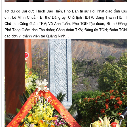
Tới dự có Đại đức Thích Đạo Hiển, Phó Ban trị sự Hội Phật giáo tỉnh Q
chí: Lê Minh Chuẩn, Bí thư Đảng ủy, Chủ tịch HĐTV; Đặng Thanh Hải,
Chủ tịch Công đoàn TKV; Vũ Anh Tuấn, Phó TGĐ Tập đoàn, Bí thư Đảng
Phó Tổng Giám đốc Tập đoàn; Công đoàn TKV; Đảng ủy TQN; Đoàn TQN;
các đơn vị thành viên tại Quảng Ninh…