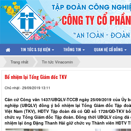
TIN TỨC & SỰ KIỆN
THÔNG TIN
QUAN HỆ CỔ ĐÔNG
Trang nhất
Tin tức Vinacomin
Bổ nhiệm lại Tổng Giám đốc TKV
Chủ nhật - 29/09/2019 13:11
Căn cứ Công văn 1437/UBQLV-TCCB ngày 25/09/2019 của Ủy b
nghiệp (UBQLV) đồng ý bổ nhiệm lại Tổng Giám đốc Tập đo
Việt Nam (TKV), HĐTV Tập đoàn đã có QĐ số 1728/QĐ-TKV bổ
chức vụ Tổng Giám đốc Tập đoàn. Đồng thời UBQLV cũng đã 
nhiệm lại ông Đặng Thanh Hải giữ chức vụ Thành viên HĐTV TK