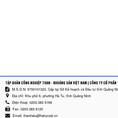
TẬP ĐOÀN CÔNG NGHIỆP THAN - KHOÁNG SẢN VIỆT NAM | CÔNG TY CỔ PHẨN 
M.S.D.N: 5700101323, Cấp tại Sở Kế hoạch và Đầu tư tỉnh Quảng N
Địa chỉ:
Khu phố 6, phường Hà Tu, tỉnh Quảng Ninh
Điện thoại:
0203.383 5169
Fax:
0203.383 6120
Email:
thanhatu@hatucoal.vn