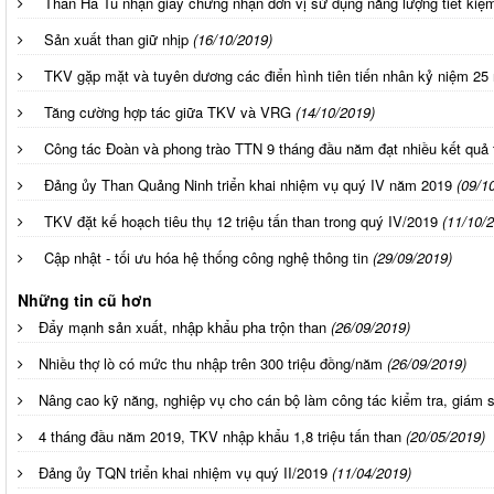
Than Hà Tu nhận giấy chứng nhận đơn vị sử dụng năng lượng tiết kiệm
Sản xuất than giữ nhịp
(16/10/2019)
TKV gặp mặt và tuyên dương các điển hình tiên tiến nhân kỷ niệm 25
Tăng cường hợp tác giữa TKV và VRG
(14/10/2019)
Công tác Đoàn và phong trào TTN 9 tháng đầu năm đạt nhiều kết quả 
Đảng ủy Than Quảng Ninh triển khai nhiệm vụ quý IV năm 2019
(09/1
TKV đặt kế hoạch tiêu thụ 12 triệu tấn than trong quý IV/2019
(11/10/
Cập nhật - tối ưu hóa hệ thống công nghệ thông tin
(29/09/2019)
Những tin cũ hơn
Đẩy mạnh sản xuất, nhập khẩu pha trộn than
(26/09/2019)
Nhiều thợ lò có mức thu nhập trên 300 triệu đồng/năm
(26/09/2019)
Nâng cao kỹ năng, nghiệp vụ cho cán bộ làm công tác kiểm tra, giám sá
4 tháng đầu năm 2019, TKV nhập khẩu 1,8 triệu tấn than
(20/05/2019)
Đảng ủy TQN triển khai nhiệm vụ quý II/2019
(11/04/2019)