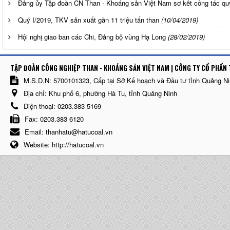
Đảng ủy Tập đoàn CN Than - Khoáng sản Việt Nam sơ kết công tác qu
Quý I/2019, TKV sản xuất gần 11 triệu tấn than
(10/04/2019)
Hội nghị giao ban các Chi, Đảng bộ vùng Hạ Long
(28/02/2019)
TẬP ĐOÀN CÔNG NGHIỆP THAN - KHOÁNG SẢN VIỆT NAM | CÔNG TY CỔ PHẨN 
M.S.D.N: 5700101323, Cấp tại Sở Kế hoạch và Đầu tư tỉnh Quảng N
Địa chỉ:
Khu phố 6, phường Hà Tu, tỉnh Quảng Ninh
Điện thoại:
0203.383 5169
Fax:
0203.383 6120
Email:
thanhatu@hatucoal.vn
Website:
http://hatucoal.vn