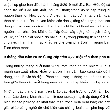
cuộc họp giao ban điều hành tháng 8/2019 mới đây, Ban Điều độ sản
công tác điều độ sản xuất, tiêu thụ than; trong đó sẽ tập trung h
nguồn than tồn kho, đồng thời điều hành các đơn vị tăng sản xu
than năm 2019. Để khuyến khích các đơn vị tăng sản lượng than s
đang nghiên cứu và sẽ sớm ban hành chỉ tiêu kỹ thuật và giá bán 
nguồn than pha trộn. Mặt khác, Tập đoàn xây dựng kế hoạch tháng
và Úc, chỉ đạo giải phóng dỡ hàng, quay vòng phương tiện nhanh nh
cho việc nhận than nhập khẩu về chế biến pha trộn” - Trưởng ba
Điền nhấn mạnh.
9 tháng đầu năm 2019: Cung cấp trên 4,77 triệu tấn than pha t
Trong những tháng cuối năm 2019, một trong những nhiệm vụ qua
mạnh sản xuất, nhập khẩu pha trộn than đảm bảo cung cấp đủ 
đồng, nhất là các hộ điện. Phấn đấu trong 9 tháng đầu năm 2019 sẽ
trộn giữa than sản xuất trong nước và than nhập khẩu cho Tập đoàn
Những ngày tháng 8 này, trên khắp các khai trường, dưới hầm lò,
xuất. Các đơn vị khai thác hầm lò tiếp tục đẩy mạnh áp dụng CGH, T
hiện tốt các phương án khai thác than trong mùa mưa bão; các đơn 
giải pháp công nghệ để chế biến các chủng loại than phù hợp với