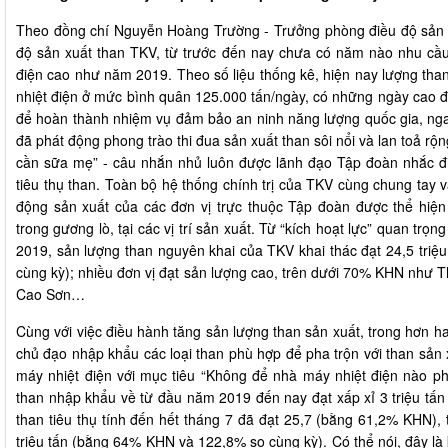
Theo đồng chí Nguyễn Hoàng Trường - Trưởng phòng điều độ sản 
độ sản xuất than TKV, từ trước đến nay chưa có năm nào nhu cầ
điện cao như năm 2019. Theo số liệu thống kê, hiện nay lượng th
nhiệt điện ở mức bình quân 125.000 tấn/ngày, có những ngày cao đi
để hoàn thành nhiệm vụ đảm bảo an ninh năng lượng quốc gia, n
đã phát động phong trào thi đua sản xuất than sôi nổi và lan toả r
cần sữa mẹ” - câu nhắn nhủ luôn được lãnh đạo Tập đoàn nhắc đi 
tiêu thụ than. Toàn bộ hệ thống chính trị của TKV cùng chung tay v
động sản xuất của các đơn vị trực thuộc Tập đoàn được thể hiện 
trong gương lò, tại các vị trí sản xuất. Từ “kích hoạt lực” quan trọ
2019, sản lượng than nguyên khai của TKV khai thác đạt 24,5 tri
cùng kỳ); nhiều đơn vị đạt sản lượng cao, trên dưới 70% KHN nh
Cao Sơn…
Cùng với việc điều hành tăng sản lượng than sản xuất, trong hơn h
chủ đạo nhập khẩu các loại than phù hợp để pha trộn với than sản
máy nhiệt điện với mục tiêu “Không để nhà máy nhiệt điện nào ph
than nhập khẩu về từ đầu năm 2019 đến nay đạt xấp xỉ 3 triệu tấn
than tiêu thụ tính đến hết tháng 7 đã đạt 25,7 (bằng 61,2% KHN), 
triệu tấn (bằng 64% KHN và 122,8% so cùng kỳ). Có thể nói, đây là