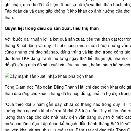
ghi nhận, qua đó đã thể hiện rõ nét sự nỗ lực và tinh thần trách 
Tập đoàn đã và đang gặp không ít khó khăn do ảnh hưởng của thời t
than.
Quyết liệt trong điều độ sản xuất, tiêu thụ than
Với “bước đà” thuận lợi là kết quả sản xuất, tiêu thụ than đạt tốt 
tháng 8 nói riêng và quý III nói chung (mùa mưa bão) nhưng vẫn vớ
cùng những chỉ đạo sát sao, đúng trúng và kịp thời trong công tá
đó, toàn TKV đang tranh thủ từng ngày thời tiết thuận lợi, nhanh 
để giữ vững nhịp độ sản xuất và tiêu thụ than, hoàn thành kế hoạch 
Tổng Giám đốc Tập đoàn Đặng Thanh Hải chỉ đạo triển khai các giả
than đáp ứng cho khách hàng đã ký hợp đồng, nhất là hộ điện tron
“Qua theo dõi 5 năm gần đây, chưa có tháng nào trong quý III - th
lượng than nguyên khai sản xuất đạt 2,5 triệu tấn. Tuy nhiên căn cứ
lượng than cấp cho các nhà máy điện vẫn đang duy trì ở mức ca
mưu cho lãnh đạo Tập đoàn kế hoạch điều hành tháng 8/2019 với s
nguyên khai và tiêu thụ 3,9 triệu tấn. Bám sát chỉ đạo của Tổng