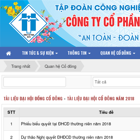
TIN TỨC & SỰ KIỆN
THÔNG TIN
QUAN HỆ CỔ ĐÔNG
Trang nhất
Quan hệ Cổ đông
TÀI LIỆU ĐẠI HỘI ĐỒNG CỔ ĐÔNG
-
TÀI LIỆU ĐẠI HỘI CỔ ĐÔNG NĂM 2018
STT
Tiêu đề
1
Phiếu biểu quyết tại ĐHCĐ thường niên năm 2018
2
Dự thảo Nghị quyết ĐHĐCĐ thường niên năm 2018