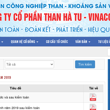
N
QUAN HỆ CỔ ĐÔNG
CƠ CẤU TỔ CHỨC
VĂN BẢN
TƯ LIỆU
ĂM 2019
Tiêu đề
Tải về
ước và sau kiểm toán
hính năm 2019 sau kiểm toán