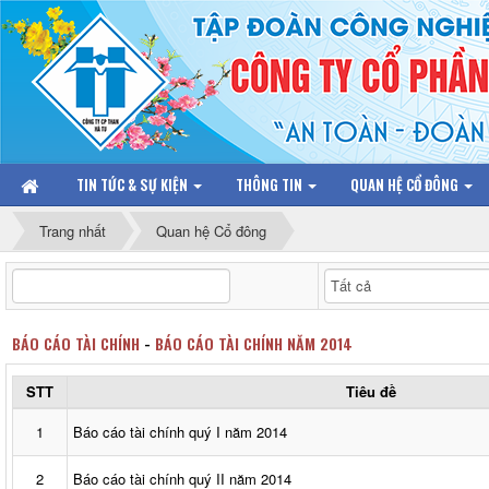
TIN TỨC & SỰ KIỆN
THÔNG TIN
QUAN HỆ CỔ ĐÔNG
Trang nhất
Quan hệ Cổ đông
BÁO CÁO TÀI CHÍNH
-
BÁO CÁO TÀI CHÍNH NĂM 2014
STT
Tiêu đề
1
Báo cáo tài chính quý I năm 2014
2
Báo cáo tài chính quý II năm 2014