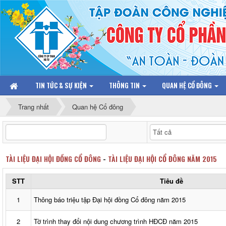
TIN TỨC & SỰ KIỆN
THÔNG TIN
QUAN HỆ CỔ ĐÔNG
Trang nhất
Quan hệ Cổ đông
TÀI LIỆU ĐẠI HỘI ĐỒNG CỔ ĐÔNG
-
TÀI LIỆU ĐẠI HỘI CỔ ĐÔNG NĂM 2015
STT
Tiêu đề
1
Thông báo triệu tập Đại hội đồng Cổ đông năm 2015
2
Tờ trình thay đổi nội dung chương trình HĐCĐ năm 2015