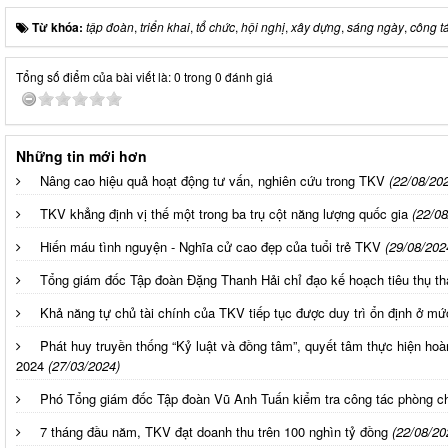
Từ khóa:
tập đoàn
,
triển khai
,
tổ chức
,
hội nghị
,
xây dựng
,
sáng ngày
,
công t
Tổng số điểm của bài viết là: 0 trong 0 đánh giá
Những tin mới hơn
Nâng cao hiệu quả hoạt động tư vấn, nghiên cứu trong TKV
(22/08/20
TKV khẳng định vị thế một trong ba trụ cột năng lượng quốc gia
(22/08
Hiến máu tình nguyện - Nghĩa cử cao đẹp của tuổi trẻ TKV
(29/08/202
Tổng giám đốc Tập đoàn Đặng Thanh Hải chỉ đạo kế hoạch tiêu thụ th
Khả năng tự chủ tài chính của TKV tiếp tục được duy trì ổn định ở mứ
Phát huy truyền thống “Kỷ luật và đồng tâm”, quyết tâm thực hiện ho
2024
(27/03/2024)
Phó Tổng giám đốc Tập đoàn Vũ Anh Tuấn kiểm tra công tác phòng 
7 tháng đầu năm, TKV đạt doanh thu trên 100 nghìn tỷ đồng
(22/08/20