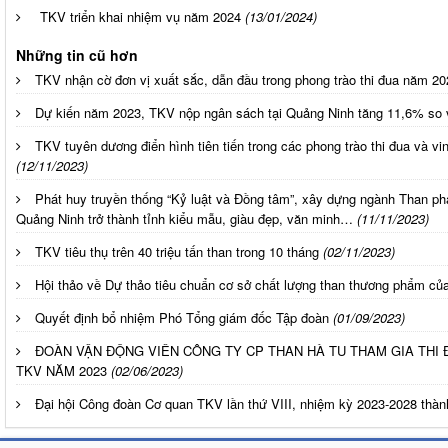
TKV triển khai nhiệm vụ năm 2024
(13/01/2024)
Những tin cũ hơn
TKV nhận cờ đơn vị xuất sắc, dẫn đầu trong phong trào thi đua năm 20
Dự kiến năm 2023, TKV nộp ngân sách tại Quảng Ninh tăng 11,6% so 
TKV tuyên dương điển hình tiên tiến trong các phong trào thi đua và vi
(12/11/2023)
Phát huy truyền thống “Kỷ luật và Đồng tâm”, xây dựng ngành Than ph
Quảng Ninh trở thành tỉnh kiểu mẫu, giàu đẹp, văn minh…
(11/11/2023)
TKV tiêu thụ trên 40 triệu tấn than trong 10 tháng
(02/11/2023)
Hội thảo về Dự thảo tiêu chuẩn cơ sở chất lượng than thương phẩm c
Quyết định bổ nhiệm Phó Tổng giám đốc Tập đoàn
(01/09/2023)
ĐOÀN VẬN ĐỘNG VIÊN CÔNG TY CP THAN HÀ TU THAM GIA THI
TKV NĂM 2023
(02/06/2023)
Đại hội Công đoàn Cơ quan TKV lần thứ VIII, nhiệm kỳ 2023-2028 thàn