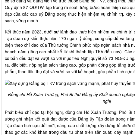
cơ sở đảng và đảng viên về trực thuộc Đảng bộ TKV, đồng thời, thà
Quy định 87-QĐ/TW; tập trung rà soát, từng bước hoàn thiện các quy
đạo của các cấp uỷ Đảng trong thực hiện nhiệm vụ chính trị, xây 
sạch, vững mạnh.
Kết thúc năm 2023, dưới sự lãnh đạo thực hiện nhiệm vụ chính trị
Tập đoàn dự kiến thực hiện 170 ngàn tỷ đồng, cung cấp đủ và tăng 
điện theo chỉ đạo của Thủ tướng Chính phủ; nộp ngân sách nhà n
hoạch năm (tăng cao nhất kể từ khi thành lập TKV đến nay). Các ch
cơ bản đều đạt và vượt so với mục tiêu Nghị quyết số 73-NQ/ĐU n
ra, đặc biệt, nộp ngân sách tăng cao, góp phần đóng góp tăng trư
phẩm, than tiêu thụ đạt và vượt so với kế hoạch, góp phần tích cực
Đồng chí Hồ Xuân Trường, Phó Bí thư Đảng ủy Khối doanh nghiệp 
nghị
Phát biểu chỉ đạo tại hội nghị, đồng chí Hồ Xuân Trường, Phó Bí
ương ghi nhận kết quả đạt được của Đảng ủy Tập đoàn trong nă
Tập đoàn tích cực đổi mới, nâng cao chất lượng xây dựng tổ chức đ
tháo gỡ các khó khăn trong đầu tư phát triển sản xuất; đẩy mạnh c