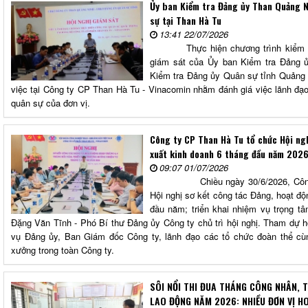
Ủy ban Kiểm tra Đảng ủy Than Quảng 
sự tại Than Hà Tu
13:41 22/07/2026
Thực hiện chương trình kiểm tra,
giám sát của Ủy ban Kiểm tra Đảng 
Kiểm tra Đảng ủy Quân sự tỉnh Quảng N
việc tại Công ty CP Than Hà Tu - Vinacomin nhằm đánh giá việc lãnh đạo
quân sự của đơn vị.
Công ty CP Than Hà Tu tổ chức Hội ng
xuất kinh doanh 6 tháng đầu năm 202
09:07 01/07/2026
Chiều ngày 30/6/2026, Công ty 
Hội nghị sơ kết công tác Đảng, hoạt độ
đầu năm; triển khai nhiệm vụ trọng t
Đặng Văn Tĩnh - Phó Bí thư Đảng ủy Công ty chủ trì hội nghị. Tham dự h
vụ Đảng ủy, Ban Giám đốc Công ty, lãnh đạo các tổ chức đoàn thể cù
xưởng trong toàn Công ty.
SÔI NỔI THI ĐUA THÁNG CÔNG NHÂN, 
LAO ĐỘNG NĂM 2026: NHIỀU ĐƠN VỊ H