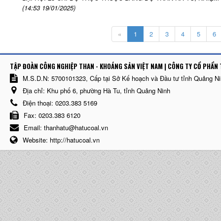
(14:53 19/01/2025)
«
1
2
3
4
5
6
TẬP ĐOÀN CÔNG NGHIỆP THAN - KHOÁNG SẢN VIỆT NAM | CÔNG TY CỔ PHẨN 
M.S.D.N: 5700101323, Cấp tại Sở Kế hoạch và Đầu tư tỉnh Quảng N
Địa chỉ:
Khu phố 6, phường Hà Tu, tỉnh Quảng Ninh
Điện thoại:
0203.383 5169
Fax:
0203.383 6120
Email:
thanhatu@hatucoal.vn
Website:
http://hatucoal.vn