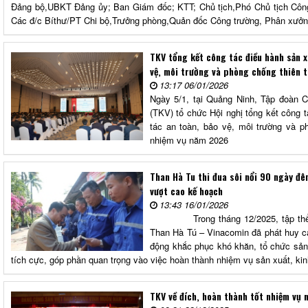
Đảng bộ,UBKT Đảng ủy; Ban Giám đốc; KTT; Chủ tịch,Phó Chủ tịch Côn
Các đ/c Bíthư/PT Chi bộ,Trưởng phòng,Quản đốc Công trường, Phân xưởn
TKV tổng kết công tác điều hành sản x
vệ, môi trường và phòng chống thiên 
13:17 06/01/2026
Ngày 5/1, tại Quảng Ninh, Tập đoàn 
(TKV) tổ chức Hội nghị tổng kết công t
tác an toàn, bảo vệ, môi trường và ph
nhiệm vụ năm 2026
Than Hà Tu thi đua sôi nổi 90 ngày đ
vượt cao kế hoạch
13:43 16/01/2026
Trong tháng 12/2025, tập thể cá
Than Hà Tú – Vinacomin đã phát huy ca
động khắc phục khó khăn, tổ chức sản 
tích cực, góp phần quan trọng vào việc hoàn thành nhiệm vụ sản xuất, k
TKV về đích, hoàn thành tốt nhiệm vụ