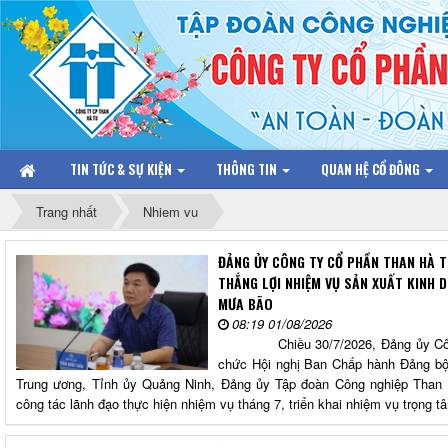
TIN TỨC & SỰ KIỆN
THÔNG TIN
QUAN HỆ CỔ ĐÔNG
Trang nhất
Nhiem vu
ĐẢNG ỦY CÔNG TY CỔ PHẦN THAN HÀ T
THẮNG LỢI NHIỆM VỤ SẢN XUẤT KINH 
MƯA BÃO
08:19 01/08/2026
Chiều 30/7/2026, Đảng ủy Công t
chức Hội nghị Ban Chấp hành Đảng bộ 
Trung ương, Tỉnh ủy Quảng Ninh, Đảng ủy Tập đoàn Công nghiệp Than 
công tác lãnh đạo thực hiện nhiệm vụ tháng 7, triển khai nhiệm vụ trọng t