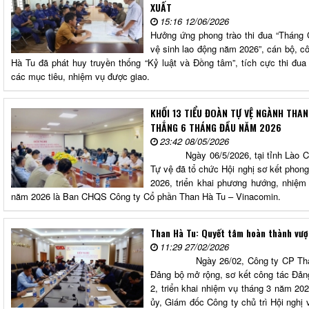
XUẤT
15:16 12/06/2026
Hưởng ứng phong trào thi đua “Tháng
vệ sinh lao động năm 2026”, cán bộ, c
Hà Tu đã phát huy truyền thống “Kỷ luật và Đồng tâm”, tích cực thi đua
các mục tiêu, nhiệm vụ được giao.
KHỐI 13 TIỂU ĐOÀN TỰ VỆ NGÀNH THA
THẮNG 6 THÁNG ĐẦU NĂM 2026
23:42 08/05/2026
Ngày 06/5/2026, tại tỉnh Lào Cai, 
Tự vệ đã tổ chức Hội nghị sơ kết phong
2026, triển khai phương hướng, nhiệm
năm 2026 là Ban CHQS Công ty Cổ phần Than Hà Tu – Vinacomin.
Than Hà Tu: Quyết tâm hoàn thành vư
11:29 27/02/2026
Ngày 26/02, Công ty CP Than Hà
Đảng bộ mở rộng, sơ kết công tác Đản
2, triển khai nhiệm vụ tháng 3 năm 20
ủy, Giám đốc Công ty chủ trì Hội ngh