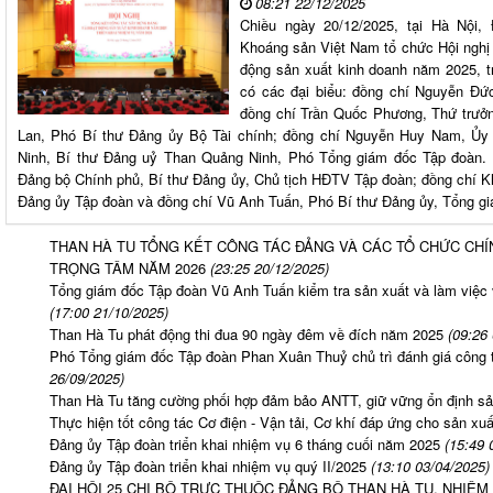
08:21 22/12/2025
Chiều ngày 20/12/2025, tại Hà Nội
Khoáng sản Việt Nam tổ chức Hội nghị
động sản xuất kinh doanh năm 2025, t
có các đại biểu: đồng chí Nguyễn Đứ
đồng chí Trần Quốc Phương, Thứ trưởn
Lan, Phó Bí thư Đảng ủy Bộ Tài chính; đồng chí Nguyễn Huy Nam, Ủy
Ninh, Bí thư Đảng uỷ Than Quảng Ninh, Phó Tổng giám đốc Tập đoàn.
Đảng bộ Chính phủ, Bí thư Đảng ủy, Chủ tịch HĐTV Tập đoàn; đồng chí 
Đảng ủy Tập đoàn và đồng chí Vũ Anh Tuấn, Phó Bí thư Đảng ủy, Tổng giá
THAN HÀ TU TỔNG KẾT CÔNG TÁC ĐẢNG VÀ CÁC TỔ CHỨC CHÍN
TRỌNG TÂM NĂM 2026
(23:25 20/12/2025)
Tổng giám đốc Tập đoàn Vũ Anh Tuấn kiểm tra sản xuất và làm việc
(17:00 21/10/2025)
Than Hà Tu phát động thi đua 90 ngày đêm về đích năm 2025
(09:26
Phó Tổng giám đốc Tập đoàn Phan Xuân Thuỷ chủ trì đánh giá công 
26/09/2025)
Than Hà Tu tăng cường phối hợp đảm bảo ANTT, giữ vững ổn định sả
Thực hiện tốt công tác Cơ điện - Vận tải, Cơ khí đáp ứng cho sản xu
Đảng ủy Tập đoàn triển khai nhiệm vụ 6 tháng cuối năm 2025
(15:49 
Đảng ủy Tập đoàn triển khai nhiệm vụ quý II/2025
(13:10 03/04/2025)
ĐẠI HỘI 25 CHI BỘ TRỰC THUỘC ĐẢNG BỘ THAN HÀ TU, NHIỆM