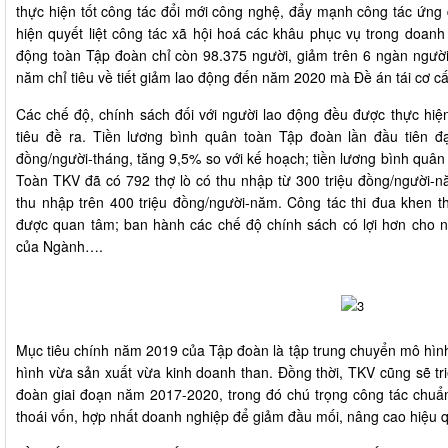
thực hiện tốt công tác đổi mới công nghệ, đẩy mạnh công tác ứng 
hiện quyết liệt công tác xã hội hoá các khâu phục vụ trong doanh
động toàn Tập đoàn chỉ còn 98.375 người, giảm trên 6 ngàn người
năm chỉ tiêu về tiết giảm lao động đến năm 2020 mà Đề án tái cơ c
Các chế độ, chính sách đối với người lao động đều được thực hiệ
tiêu đề ra. Tiền lương bình quân toàn Tập đoàn lần đầu tiên đạt
đồng/người-tháng, tăng 9,5% so với kế hoạch; tiền lương bình quân 
Toàn TKV đã có 792 thợ lò có thu nhập từ 300 triệu đồng/người-năm
thu nhập trên 400 triệu đồng/người-năm. Công tác thi đua khen th
được quan tâm; ban hành các chế độ chính sách có lợi hơn cho n
của Ngành….
Mục tiêu chính năm 2019 của Tập đoàn là tập trung chuyển mô hìn
hình vừa sản xuất vừa kinh doanh than. Đồng thời, TKV cũng sẽ triển
đoàn giai đoạn năm 2017-2020, trong đó chú trọng công tác chuẩ
thoái vốn, hợp nhất doanh nghiệp để giảm đầu mối, nâng cao hiệu 