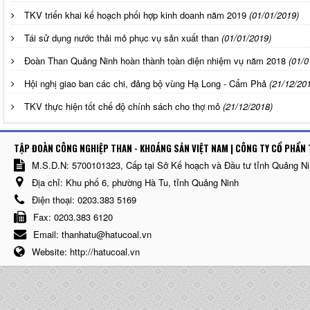
TKV triển khai kế hoạch phối hợp kinh doanh năm 2019
(01/01/2019)
Tái sử dụng nước thải mỏ phục vụ sản xuất than
(01/01/2019)
Đoàn Than Quảng Ninh hoàn thành toàn diện nhiệm vụ năm 2018
(01/0
Hội nghị giao ban các chi, đảng bộ vùng Hạ Long - Cẩm Phả
(21/12/20
TKV thực hiện tốt chế độ chính sách cho thợ mỏ
(21/12/2018)
TẬP ĐOÀN CÔNG NGHIỆP THAN - KHOÁNG SẢN VIỆT NAM | CÔNG TY CỔ PHẨN 
M.S.D.N: 5700101323, Cấp tại Sở Kế hoạch và Đầu tư tỉnh Quảng N
Địa chỉ:
Khu phố 6, phường Hà Tu, tỉnh Quảng Ninh
Điện thoại:
0203.383 5169
Fax:
0203.383 6120
Email:
thanhatu@hatucoal.vn
Website:
http://hatucoal.vn