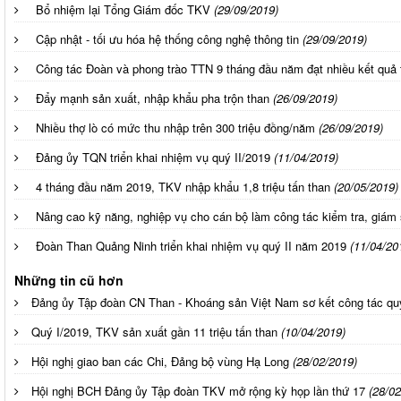
Bổ nhiệm lại Tổng Giám đốc TKV
(29/09/2019)
Cập nhật - tối ưu hóa hệ thống công nghệ thông tin
(29/09/2019)
Công tác Đoàn và phong trào TTN 9 tháng đầu năm đạt nhiều kết quả 
Đẩy mạnh sản xuất, nhập khẩu pha trộn than
(26/09/2019)
Nhiều thợ lò có mức thu nhập trên 300 triệu đồng/năm
(26/09/2019)
Đảng ủy TQN triển khai nhiệm vụ quý II/2019
(11/04/2019)
4 tháng đầu năm 2019, TKV nhập khẩu 1,8 triệu tấn than
(20/05/2019)
Nâng cao kỹ năng, nghiệp vụ cho cán bộ làm công tác kiểm tra, giám s
Đoàn Than Quảng Ninh triển khai nhiệm vụ quý II năm 2019
(11/04/20
Những tin cũ hơn
Đảng ủy Tập đoàn CN Than - Khoáng sản Việt Nam sơ kết công tác qu
Quý I/2019, TKV sản xuất gần 11 triệu tấn than
(10/04/2019)
Hội nghị giao ban các Chi, Đảng bộ vùng Hạ Long
(28/02/2019)
Hội nghị BCH Đảng ủy Tập đoàn TKV mở rộng kỳ họp lần thứ 17
(28/02