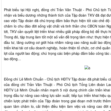
Phát biểu tại Hội nghị, đồng chí Trần Văn Thuật - Phó Chủ tịch 
nhận và biểu dương những thành tích của Tập đoàn TKV đã đạt đư
cao việc Tập đoàn đã chú trọng đảm bảo thực hiện tốt các chế độ 
chăm lo chu đáo đời sống vật chất và tinh thần cho CBCN toàn Ngà
tới, TKV cần quyết liệt triển khai nhiều giải pháp đồng bộ để thực
Trong đó, tập trung làm tốt một số vấn đề trọng tâm như: thực hiện 
đầu tư, tăng cường cơ giới hóa nhằm nâng cao năng suất lao động,
triển khai tái cơ cấu doanh nghiệp, hoàn thiện tổ chức, cơ chế quả
lợi của người lao động; chú trọng các biện pháp đảm bảo công tác 
lao động…
Đồng chí Lê Minh Chuẩn - Chủ tịch HĐTV Tập đoàn đã phát biểu cả
của đồng chí Trần Văn Thuật - Phó Chủ tịch Tổng Liên đoàn Lao
HĐTV Lê Minh Chuẩn nhấn mạnh 5 nội dung chính cần triển khai th
trọng đầu tư nâng cao năng lực sản xuất; tiếp tục triển khai hiệu 
chiến lược phát triển của Tập đoàn trong giai đoạn mới trước thềm
quan tâm chăm lo, cải thiện điều kiện làm việc và nâng cao đời s