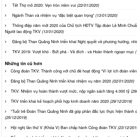
Tết Thợ mỏ 2020: Vẹn tròn niềm vui
(22/01/2020)
Ngành Than và nhiệm vụ “đặc biệt quan trọng”
(13/01/2020)
Thông điệp năm mới 2020 của Chủ tịch HĐTV Tập đoàn Lê Minh Chuẩn
Người lao động TKV
(13/01/2020)
Đảng bộ Than Quảng Ninh triển khai Nghị quyết về phương hướng, n
TKV 2019: Vượt khó - Bứt phá - Về đích - và Hoàn thành ngoạn mục
(
Những tin cũ hơn
Công đoàn TKV: Thành công với chủ đề hoạt động “Vì lợi ích đoàn viê
Đảng bộ Than Quảng Ninh triển khai nhiệm vụ năm 2020
(02/01/2020)
TKV: Nhiệm vụ hoàn thành vượt mức, nộp ngân sách tăng 4.000 tỷ
(29
TKV triển khai kế hoạch phối hợp kinh doanh năm 2020
(29/12/2019)
"Tuổi trẻ Đoàn Than Quảng Ninh đã góp phần đắc lực thực hiện thành c
(25/12/2019)
Hội nghị lần thứ V (Khóa V) Ban chấp hành Công đoàn TKV
(23/12/201