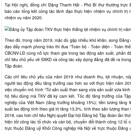
Tại Hội nghị, đồng chí Đặng Thanh Hải - Phó Bí thư thường trự
báo cáo tổng kết công tác lãnh đạo thực hiện nhiệm vụ chính trị
nhiệm vụ năm 2020.
Theo đó, trong năm 2019, mặc dù gặp nhiều khó khăn, song Đảng ủ
đạo đẩy mạnh phong trào thi đua “Toàn bộ - Toàn diện - Toàn thể” 
CBCNV-LĐ cùng nỗ lực tham gia trong lao động sản xuất, phấn đấ
chỉ tiêu chủ yếu về SXKD và công tác xây dựng đảng đã đề ra tro
Tập đoàn.
Các chỉ tiêu chủ yếu của năm 2019 như doanh thu, lợi nhuận, n
người lao động đều tăng trưởng cao hơn so với thực hiện năm 20
việc chuyển mô hình “Từ sản xuất than sang vừa sản xuất vừa kinh
hộ tiêu dùng mà TKV đã ký cam kết. Tốc độ tăng trưởng của Tập
nghiệp của Việt Nam (tăng trưởng khoảng 15%); tiền lương tăng 
suất lao động tính theo giá trị tăng 13,3%, tính theo sản lượng than
2018, cao hơn chỉ tiêu Nghị quyết Đại hội Đảng bộ Tập đoàn lần thứ
hiện tốt công tác tổ chức và cán bộ, chuyển đổi thành công 12 tổ 
trực thuộc Đảng uỷ Khối Công nghiệp Hà Nội về trực thuộc Đảng u