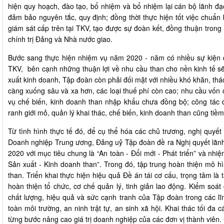
hiện quy hoạch, đào tạo, bổ nhiệm và bổ nhiệm lại cán bộ lãnh đ
đảm bảo nguyên tắc, quy định; đồng thời thực hiện tốt việc chuẩn 
giám sát cấp trên tại TKV, tạo được sự đoàn kết, đồng thuận trong 
chính trị Đảng và Nhà nước giao.
Bước sang thực hiện nhiệm vụ năm 2020 - năm có nhiều sự kiện 
TKV, bên cạnh những thuận lợi về nhu cầu than cho nền kinh tế sẽ 
xuất kinh doanh, Tập đoàn còn phải đối mặt với nhiều khó khăn, thá
càng xuống sâu và xa hơn, các loại thuế phí còn cao; nhu cầu vốn c
vụ chế biến, kinh doanh than nhập khẩu chưa đồng bộ; công tác đ
ranh giới mỏ, quản lý khai thác, chế biến, kinh doanh than cũng ti
Từ tình hình thực tế đó, để cụ thể hóa các chủ trương, nghị qu
Doanh nghiệp Trung ương, Đảng uỷ Tập đoàn đề ra Nghị quyết lãnh
2020 với mục tiêu chung là “An toàn - Đổi mới - Phát triển” và nh
Sản xuất - Kinh doanh than”. Trong đó, tập trung hoàn thiện mô h
than. Triển khai thực hiện hiệu quả Đề án tái cơ cấu, trọng tâm là 
hoàn thiện tổ chức, cơ chế quản lý, tinh giản lao động. Kiểm soát
chất lượng, hiệu quả và sức cạnh tranh của Tập đoàn trong các l
toàn môi trường, an ninh trật tự, an sinh xã hội. Khai thác tối đa c
từng bước nâng cao giá trị doanh nghiệp của các đơn vị thành viên. Chăm 