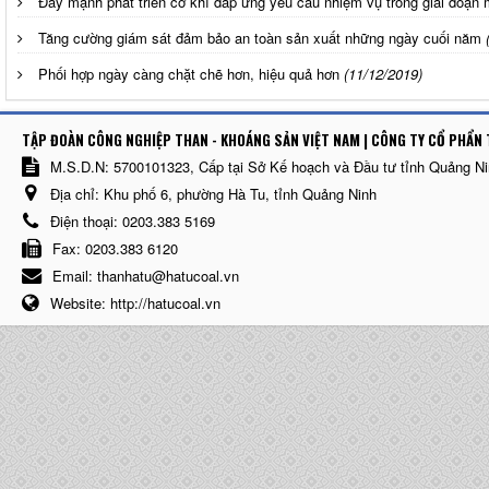
Đẩy mạnh phát triển cơ khí đáp ứng yêu cầu nhiệm vụ trong giai đoạn 
Tăng cường giám sát đảm bảo an toàn sản xuất những ngày cuối năm
Phối hợp ngày càng chặt chẽ hơn, hiệu quả hơn
(11/12/2019)
TẬP ĐOÀN CÔNG NGHIỆP THAN - KHOÁNG SẢN VIỆT NAM | CÔNG TY CỔ PHẨN 
M.S.D.N: 5700101323, Cấp tại Sở Kế hoạch và Đầu tư tỉnh Quảng N
Địa chỉ:
Khu phố 6, phường Hà Tu, tỉnh Quảng Ninh
Điện thoại:
0203.383 5169
Fax:
0203.383 6120
Email:
thanhatu@hatucoal.vn
Website:
http://hatucoal.vn