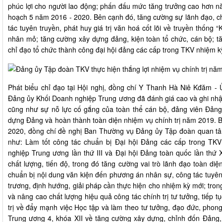
phúc lợi cho người lao động; phấn đấu mức tăng trưởng cao hơn năm
hoạch 5 năm 2016 - 2020. Bên cạnh đó, tăng cường sự lãnh đạo, chỉ
tác tuyên truyền, phát huy giá trị văn hoá cốt lõi về truyền thống
nhân mỏ; tăng cường xây dựng đảng, kiện toàn tổ chức, cán bộ; tă
chỉ đạo tổ chức thành công đại hội đảng các cấp trong TKV nhiệm 
Phát biểu chỉ đạo tại Hội nghị, đồng chí Y Thanh Hà Niê Kđăm -
Đảng ủy Khối Doanh nghiệp Trung ương đã đánh giá cao và ghi nhậ
cũng như sự nỗ lực cố gắng của toàn thể cán bộ, đảng viên Đản
dựng Đảng và hoàn thành toàn diện nhiệm vụ chính trị năm 2019. 
2020, đồng chí đề nghị Ban Thường vụ Đảng ủy Tập đoàn quan tâm
như: Làm tốt công tác chuẩn bị Đại hội Đảng các cấp trong TKV
nghiệp Trung ương lần thứ III và Đại hội Đảng toàn quốc lần thứ X
chất lượng, tiến độ, trong đó tăng cường vai trò lãnh đạo toàn diệ
chuẩn bị nội dung văn kiện đến phương án nhân sự, công tác tuyên
trương, định hướng, giải pháp cần thực hiện cho nhiệm kỳ mới; tro
và nâng cao chất lượng hiệu quả công tác chính trị tư tưởng, tiếp t
trị về đẩy mạnh việc Học tập và làm theo tư tưởng, đạo đức, phon
Trung ương 4, khóa XII về tăng cường xây dựng, chỉnh đốn Đảng, 