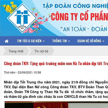
TIN TỨC & SỰ KIỆN
THÔNG TIN
QUAN HỆ CỔ ĐÔNG
Trang nhất
Tin nội bộ
Công đoàn TKV: Tặng quà trường mầm non Hà Tu nhân dịp tết Tr
Thứ năm - 23/09/2021 10:58
Nhân dịp Tết Trung thu năm 2021, ngày 21/9 đồng chí Nguyễn
TKV, Đại diện Ban Nữ công Công đoàn TKV, BTV Đoàn Than
đoàn, Đoàn TN Công ty Than Hà Tu đã tổ chức thăm, tặng q
và thăm 02 gia đình các cháu là con CNVCLĐ than Hà Tu có ho