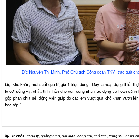
Đ/c Nguyễn Thị Minh, Phó Chủ tịch Công đoàn TKV trao quà c
biệt khó khăn, mỗi suất quà trị giá 1 triệu đồng. Đây là hoạt động thiết
lo đời sống vật chất, tinh thần cho con công nhân lao động có hoàn cản
góp phần chia sẻ, động viên giúp đỡ các em vượt qua khó khăn vươn lên 
học tập./.
Từ khóa:
công ty
,
quảng ninh
,
đại diện
,
đồng chí
,
chủ tịch
,
trung thu
,
nhân dị