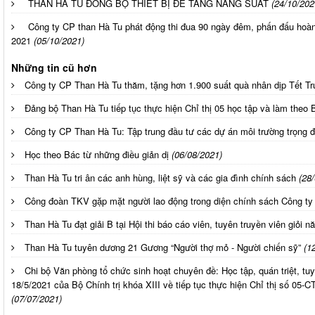
THAN HÀ TU ĐỒNG BỘ THIẾT BỊ ĐỂ TĂNG NĂNG SUẤT
(24/10/202
Công ty CP than Hà Tu phát động thi đua 90 ngày đêm, phấn đấu hoà
2021
(05/10/2021)
Những tin cũ hơn
Công ty CP Than Hà Tu thăm, tặng hơn 1.900 suất quà nhân dịp Tết T
Đảng bộ Than Hà Tu tiếp tục thực hiện Chỉ thị 05 học tập và làm theo 
Công ty CP Than Hà Tu: Tập trung đầu tư các dự án môi trường trọng 
Học theo Bác từ những điều giản dị
(06/08/2021)
Than Hà Tu tri ân các anh hùng, liệt sỹ và các gia đình chính sách
(28
Công đoàn TKV gặp mặt người lao động trong diện chính sách Công ty
Than Hà Tu đạt giải B tại Hội thi báo cáo viên, tuyên truyền viên giỏi 
Than Hà Tu tuyên dương 21 Gương “Người thợ mỏ - Người chiến sỹ”
(1
Chi bộ Văn phòng tổ chức sinh hoạt chuyên đề: Học tập, quán triệt, t
18/5/2021 của Bộ Chính trị khóa XIII về tiếp tục thực hiện Chỉ thị số 05
(07/07/2021)