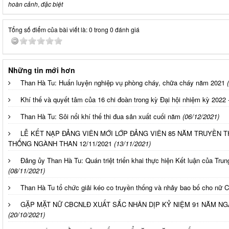
hoàn cảnh
,
đặc biệt
Tổng số điểm của bài viết là: 0 trong 0 đánh giá
Những tin mới hơn
Than Hà Tu: Huấn luyện nghiệp vụ phòng cháy, chữa cháy năm 2021
Khí thế và quyết tâm của 16 chi đoàn trong kỳ Đại hội nhiệm kỳ 2022 
Than Hà Tu: Sôi nổi khí thế thi đua sản xuất cuối năm
(06/12/2021)
LỄ KẾT NẠP ĐẢNG VIÊN MỚI LỚP ĐẢNG VIÊN 85 NĂM TRUYỀN
THỐNG NGÀNH THAN 12/11/2021
(13/11/2021)
Đảng ủy Than Hà Tu: Quán triệt triển khai thực hiện Kết luận của Tr
(08/11/2021)
Than Hà Tu tổ chức giải kéo co truyền thống và nhảy bao bố cho n
GẶP MẶT NỮ CBCNLĐ XUẤT SẮC NHÂN DỊP KỶ NIỆM 91 NĂM NG
(20/10/2021)