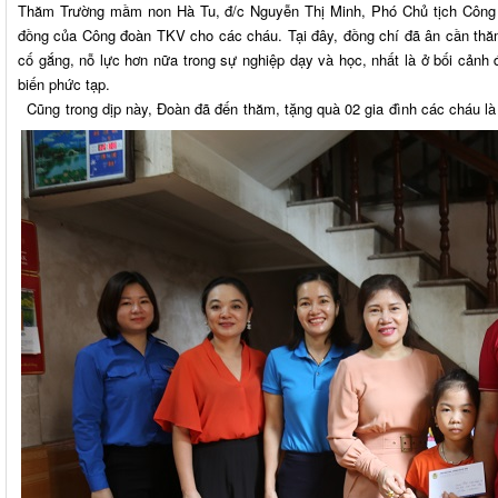
Thăm Trường mầm non Hà Tu, đ/c Nguyễn Thị Minh, Phó Chủ tịch Công đo
đồng của Công đoàn TKV cho các cháu. Tại đây, đồng chí đã ân cần thăm 
cố gắng, nỗ lực hơn nữa trong sự nghiệp dạy và học, nhất là ở bối cảnh
biến phức tạp.
Cũng trong dịp này, Đoàn đã đến thăm, tặng quà 02 gia đình các cháu 