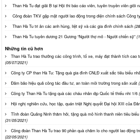
Than Hà Tu đạt giải B tại Hội thi báo cáo viên, tuyên truyền viên giỏi
Công đoàn TKV gặp mặt người lao động trong diện chính sách Công t
Than Hà Tu tri ân các anh hùng, liệt sỹ và các gia đình chính sách
(28
Than Hà Tu tuyên dương 21 Gương “Người thợ mỏ - Người chiến sỹ”
(
Những tin cũ hơn
Than Hà Tu trao thưởng các công trình, tổ xe, máy đạt thành tích ca
(05/07/2021)
Công ty CP than Hà Tu: Tặng quà gia đình CNLĐ xuất sắc tiêu biểu nh
Đảm bảo hiệu quả công tác đầu tư, an toàn môi trường trong sản xuất
Công ty Than Hà Tu tặng quà các cháu nhân dịp Quốc tế thiếu nhi 1/6
Hội nghị nghiên cứu, học tập, quán triệt Nghị quyết Đại hội XIII của Đả
Tỉnh đoàn Quảng Ninh thăm hỏi, tặng quà mô hình thanh niên tiêu biể
(31/05/2021)
Công đoàn Than Hà Tu trao 90 phần quà chăm lo cho người lao động 
(22/05/2021)