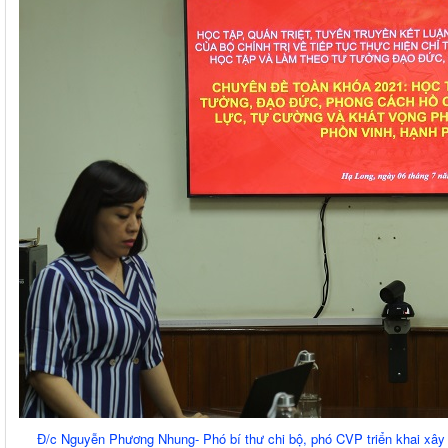
Đ/c Nguyễn Phương Nhung- Phó bí thư chi bộ, phó CVP triển khai xây