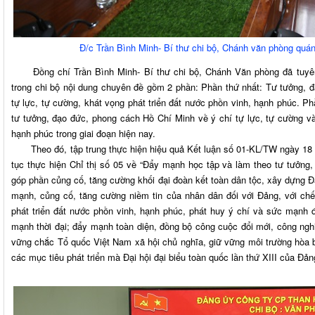
Đ/c Trần Bình Minh- Bí thư chi bộ, Chánh văn phòng quán 
Đồng chí Trần Bình Minh- Bí thư chi bộ, Chánh Văn phòng đã tuyên tr
trong chi bộ nội dung chuyên đề gồm 2 phần: Phần thứ nhất: Tư tưởng, 
tự lực, tự cường, khát vọng phát triển đất nước phồn vinh, hạnh phúc. P
tư tưởng, đạo đức, phong cách Hồ Chí Minh về ý chí tự lực, tự cường và
hạnh phúc trong giai đoạn hiện nay.
Theo đó, tập trung thực hiện hiệu quả Kết luận số 01-KL/TW ngày 18 t
tục thực hiện Chỉ thị số 05 về “Đẩy mạnh học tập và làm theo tư tưởn
góp phần củng cố, tăng cường khối đại đoàn kết toàn dân tộc, xây dựng Đả
mạnh, củng cố, tăng cường niềm tin của nhân dân đối với Đảng, với chế
phát triển đất nước phồn vinh, hạnh phúc, phát huy ý chí và sức mạnh đ
mạnh thời đại; đẩy mạnh toàn diện, đồng bộ công cuộc đổi mới, công ngh
vững chắc Tổ quốc Việt Nam xã hội chủ nghĩa, giữ vững môi trường hòa bì
các mục tiêu phát triển mà Đại hội đại biểu toàn quốc lần thứ XIII của Đản