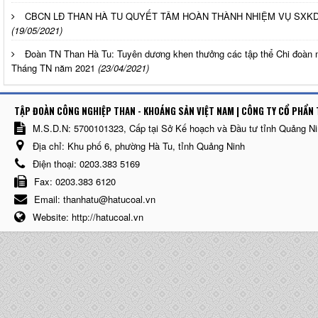
CBCN LĐ THAN HÀ TU QUYẾT TÂM HOÀN THÀNH NHIỆM VỤ SXK
(19/05/2021)
Đoàn TN Than Hà Tu: Tuyên dương khen thưởng các tập thể Chi đoàn m
Tháng TN năm 2021
(23/04/2021)
TẬP ĐOÀN CÔNG NGHIỆP THAN - KHOÁNG SẢN VIỆT NAM | CÔNG TY CỔ PHẨN 
M.S.D.N: 5700101323, Cấp tại Sở Kế hoạch và Đầu tư tỉnh Quảng N
Địa chỉ:
Khu phố 6, phường Hà Tu, tỉnh Quảng Ninh
Điện thoại:
0203.383 5169
Fax:
0203.383 6120
Email:
thanhatu@hatucoal.vn
Website:
http://hatucoal.vn