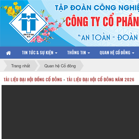
TIN TỨC & SỰ KIỆN
THÔNG TIN
QUAN HỆ CỔ ĐÔNG
Trang nhất
Quan hệ Cổ đông
TÀI LIỆU ĐẠI HỘI ĐỒNG CỔ ĐÔNG
-
TÀI LIỆU ĐẠI HỘI CỔ ĐÔNG NĂM 2026