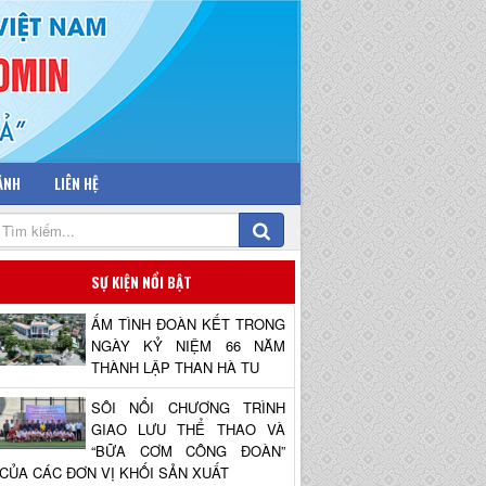
 ẢNH
LIÊN HỆ
SỰ KIỆN NỔI BẬT
ẤM TÌNH ĐOÀN KẾT TRONG
NGÀY KỶ NIỆM 66 NĂM
THÀNH LẬP THAN HÀ TU
SÔI NỔI CHƯƠNG TRÌNH
GIAO LƯU THỂ THAO VÀ
“BỮA CƠM CÔNG ĐOÀN”
CỦA CÁC ĐƠN VỊ KHỐI SẢN XUẤT