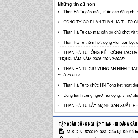
Những tin cũ hơn
Than Hà Tu gặp mặt, tri ân các đồng chí
CÔNG TY CỔ PHẦN THAN HÀ TU TỔ C
Than Hà Tu gặp mặt cán bộ chủ chốt và t
Than Hà Tu thăm hỏi, động viên cán bộ, c
THAN HÀ TU TỔNG KẾT CÔNG TÁC ĐẢN
TRỌNG TÂM NĂM 2026
(20/12/2025)
THAN HÀ TU GIỮ VỮNG AN NINH TRẬ
(17/12/2025)
Than Hà Tu tổ chức HN Tổng kết hoạt đ
Đồng hành cùng người lao động, vì sự phá
THAN HÀ TU:ĐẨY MẠNH SẢN XUẤT, 
TẬP ĐOÀN CÔNG NGHIỆP THAN - KHOÁNG SẢN 
M.S.D.N: 5700101323, Cấp tại Sở Kế h