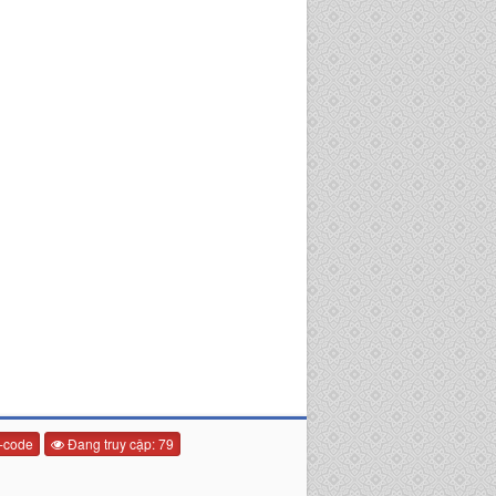
-code
Đang truy cập: 79