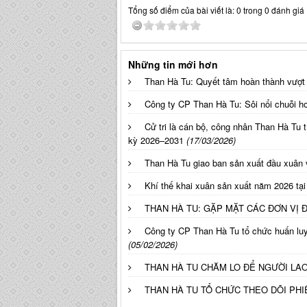
Tổng số điểm của bài viết là: 0 trong 0 đánh giá
Những tin mới hơn
Than Hà Tu: Quyết tâm hoàn thành vượt
Công ty CP Than Hà Tu: Sôi nổi chuỗi 
Cử tri là cán bộ, công nhân Than Hà Tu
kỳ 2026–2031
(17/03/2026)
Than Hà Tu giao ban sản xuất đầu xuân 
Khí thế khai xuân sản xuất năm 2026 tạ
THAN HÀ TU: GẶP MẶT CÁC ĐƠN VỊ 
Công ty CP Than Hà Tu tổ chức huấn lu
(05/02/2026)
THAN HÀ TU CHĂM LO ĐỂ NGƯỜI LAO
THAN HÀ TU TỔ CHỨC THEO DÕI PHI