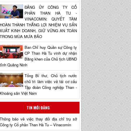
ĐẢNG ỦY CÔNG TY CỔ
PHẦN THAN HÀ TU -
VINACOMIN: QUYẾT TÂM
HOÀN THÀNH THẮNG LỢI NHIỆM VỤ SẢN
XUẤT KINH DOANH, GIỮ VỮNG AN TOÀN
TRONG MÙA MƯA BÃO
Ban Chỉ huy Quân sự Công ty
CP Than Hà Tu vinh dự nhận
Bằng khen của Chủ tịch UBND
tỉnh Quảng Ninh
Tổng Bí thư, Chủ tịch nước
chủ trì làm việc về tái cơ cấu
Tập đoàn Công nghiệp Than -
Khoáng sản Việt Nam
TIN MỚI ĐĂNG
Thông báo về việc thay đổi địa chỉ trụ sở
Công ty Cổ phần Than Hà Tu – Vinacomin