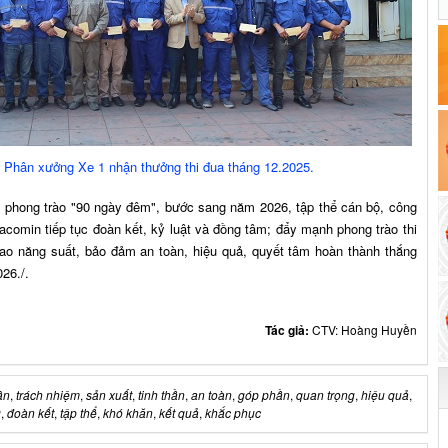
 Phân xưởng Xe 1 nhận thưởng thi đua tháng 12.2025.
ng trào "90 ngày đêm", bước sang năm 2026, tập thể cán bộ, công
comin tiếp tục đoàn kết, kỷ luật và đồng tâm; đẩy mạnh phong trào thi
ao năng suất, bảo đảm an toàn, hiệu quả, quyết tâm hoàn thành thắng
26./.
Tác giả:
CTV: Hoàng Huyền
ân
,
trách nhiệm
,
sản xuất
,
tinh thần
,
an toàn
,
góp phần
,
quan trọng
,
hiệu quả
,
g
,
đoàn kết
,
tập thể
,
khó khăn
,
kết quả
,
khắc phục