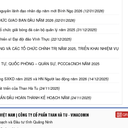
 nguyên lãnh đạo nhân dịp năm mới Bính Ngọ 2026
(12/01/2026)
HỨC GIAO BAN ĐẦU NĂM 2026
(02/01/2026)
ổ chức giải bóng đá cán bộ quản lý năm 2025
(31/12/2025)
hiến sĩ Đại đội đảo Vĩnh Thực
(22/12/2025)
G VÀ CÁC TỔ CHỨC CHÍNH TRỊ NĂM 2025, TRIỂN KHAI NHIỆM VỤ
T TỰ, QUỐC PHÒNG – QUÂN SỰ, PCCC&CNCH NĂM 2025
ộng SXKD năm 2025 và HN Người lao động năm 2026
(14/12/2025)
t triển của Than Hà Tu
(24/11/2025)
PHẤN ĐẤU HOÀN THÀNH KẾ HOẠCH NĂM
(24/11/2025)
VIỆT NAM | CÔNG TY CỔ PHẨN THAN HÀ TU - VINACOMIN
QR
oạch và Đầu tư tỉnh Quảng Ninh