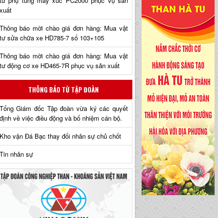
tư phụ tùng máy xúc PC2000 phục vụ sản
xuất
Thông báo mời chào giá đơn hàng: Mua vật
tư sửa chữa xe HD785-7 số 103+105
Thông báo mời chào giá đơn hàng: Mua vật
tư động cơ xe HD465-7R phục vụ sản xuất
THÔNG BÁO TỪ TẬP ĐOÀN
Tổng Giám đốc Tập đoàn vừa ký các quyết
định về việc điều động và bổ nhiệm cán bộ.
Kho vận Đá Bạc thay đổi nhân sự chủ chốt
Tin nhân sự