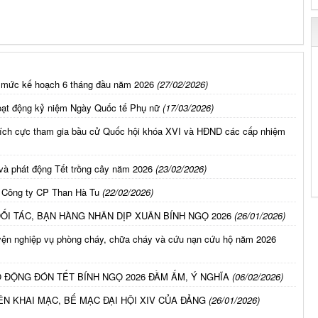
 mức kế hoạch 6 tháng đầu năm 2026
(27/02/2026)
hoạt động kỷ niệm Ngày Quốc tế Phụ nữ
(17/03/2026)
 tích cực tham gia bầu cử Quốc hội khóa XVI và HĐND các cấp nhiệm
và phát động Tết trồng cây năm 2026
(23/02/2026)
i Công ty CP Than Hà Tu
(22/02/2026)
ĐỐI TÁC, BẠN HÀNG NHÂN DỊP XUÂN BÍNH NGỌ 2026
(26/01/2026)
yện nghiệp vụ phòng cháy, chữa cháy và cứu nạn cứu hộ năm 2026
 ĐỘNG ĐÓN TẾT BÍNH NGỌ 2026 ĐẦM ẤM, Ý NGHĨA
(06/02/2026)
ÊN KHAI MẠC, BẾ MẠC ĐẠI HỘI XIV CỦA ĐẢNG
(26/01/2026)