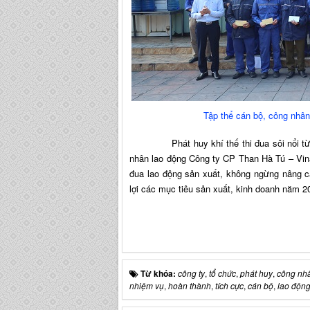
Tập thể cán bộ, công nhân
Phát huy khí thế thi đua sôi nổi từ pho
nhân lao động Công ty CP Than Hà Tú – Vina
đua lao động sản xuất, không ngừng nâng c
lợi các mục tiêu sản xuất, kinh doanh năm 20
Từ khóa:
công ty
,
tổ chức
,
phát huy
,
công nh
nhiệm vụ
,
hoàn thành
,
tích cực
,
cán bộ
,
lao độn