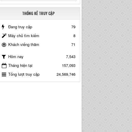
THỐNG KÊ TRUY CẬP
Đang truy cập
79
Máy chủ tìm kiếm
8
Khách viếng thăm
71
7,543
Hôm nay
Tháng hiện tại
157,093
Tổng lượt truy cập
24,569,746