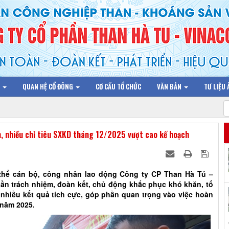
N
QUAN HỆ CỔ ĐÔNG
CƠ CẤU TỔ CHỨC
VĂN BẢN
TƯ LIỆU
m, nhiều chỉ tiêu SXKD tháng 12/2025 vượt cao kế hoạch
án bộ, công nhân lao động Công ty CP Than Hà Tú –
hần trách nhiệm, đoàn kết, chủ động khắc phục khó khăn, tổ
 nhiều kết quả tích cực, góp phần quan trọng vào việc hoàn
 năm 2025.