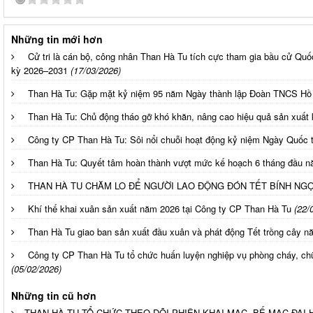
Những tin mới hơn
Cử tri là cán bộ, công nhân Than Hà Tu tích cực tham gia bầu cử Q
kỳ 2026–2031
(17/03/2026)
Than Hà Tu: Gặp mặt kỷ niệm 95 năm Ngày thành lập Đoàn TNCS Hồ
Than Hà Tu: Chủ động tháo gỡ khó khăn, nâng cao hiệu quả sản xuất
Công ty CP Than Hà Tu: Sôi nổi chuỗi hoạt động kỷ niệm Ngày Quốc 
Than Hà Tu: Quyết tâm hoàn thành vượt mức kế hoạch 6 tháng đầu 
THAN HÀ TU CHĂM LO ĐỂ NGƯỜI LAO ĐỘNG ĐÓN TẾT BÍNH NGỌ
Khí thế khai xuân sản xuất năm 2026 tại Công ty CP Than Hà Tu
(22/
Than Hà Tu giao ban sản xuất đầu xuân và phát động Tết trồng cây 
Công ty CP Than Hà Tu tổ chức huấn luyện nghiệp vụ phòng cháy, c
(05/02/2026)
Những tin cũ hơn
THAN HÀ TU TỔ CHỨC THEO DÕI PHIÊN KHAI MẠC, BẾ MẠC ĐẠI 