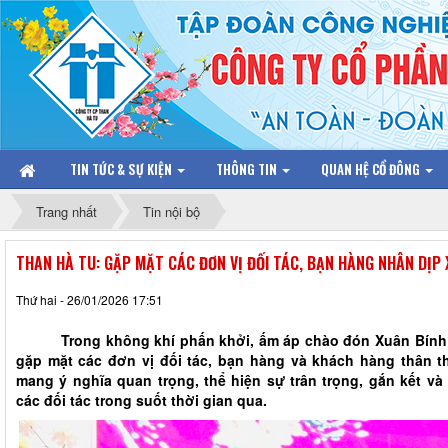
TIN TỨC & SỰ KIỆN
THÔNG TIN
QUAN HỆ CỔ ĐÔNG
Trang nhất
Tin nội bộ
THAN HÀ TU: GẶP MẶT CÁC ĐƠN VỊ ĐỐI TÁC, BẠN HÀNG NHÂN DỊP
Thứ hai - 26/01/2026 17:51
Trong không khí phấn khởi, ấm áp chào đón Xuân Bính Ng
gặp mặt các đơn vị đối tác, bạn hàng và khách hàng thân th
mang ý nghĩa quan trọng, thể hiện sự trân trọng, gắn kết và
các đối tác trong suốt thời gian qua.