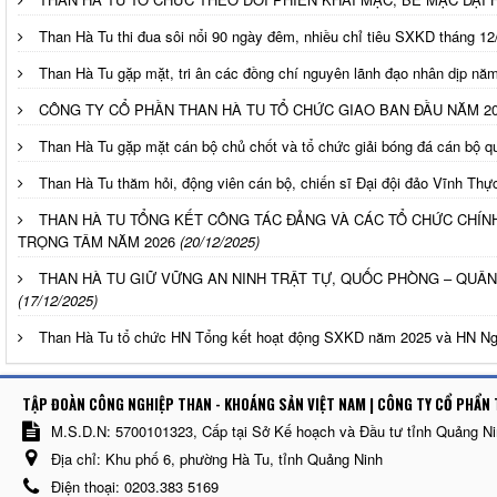
Than Hà Tu thi đua sôi nổi 90 ngày đêm, nhiều chỉ tiêu SXKD tháng 1
Than Hà Tu gặp mặt, tri ân các đồng chí nguyên lãnh đạo nhân dịp nă
CÔNG TY CỔ PHẦN THAN HÀ TU TỔ CHỨC GIAO BAN ĐẦU NĂM 2
Than Hà Tu gặp mặt cán bộ chủ chốt và tổ chức giải bóng đá cán bộ q
Than Hà Tu thăm hỏi, động viên cán bộ, chiến sĩ Đại đội đảo Vĩnh Thự
THAN HÀ TU TỔNG KẾT CÔNG TÁC ĐẢNG VÀ CÁC TỔ CHỨC CHÍNH 
TRỌNG TÂM NĂM 2026
(20/12/2025)
THAN HÀ TU GIỮ VỮNG AN NINH TRẬT TỰ, QUỐC PHÒNG – QUÂ
(17/12/2025)
Than Hà Tu tổ chức HN Tổng kết hoạt động SXKD năm 2025 và HN Ng
TẬP ĐOÀN CÔNG NGHIỆP THAN - KHOÁNG SẢN VIỆT NAM | CÔNG TY CỔ PHẨN 
M.S.D.N: 5700101323, Cấp tại Sở Kế hoạch và Đầu tư tỉnh Quảng N
Địa chỉ:
Khu phố 6, phường Hà Tu, tỉnh Quảng Ninh
Điện thoại:
0203.383 5169