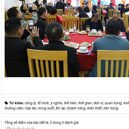
Từ khóa:
công ty
,
tổ chức
,
ý nghĩa
,
thể hiện
,
thời gian
,
đơn vị
,
quan trọng
,
khô
thường niên
,
hợp tác
,
trong suốt
,
ấm áp
,
khách hàng
,
thân thiết
,
trân trọng
Tổng số điểm của bài viết là: 0 trong 0 đánh giá