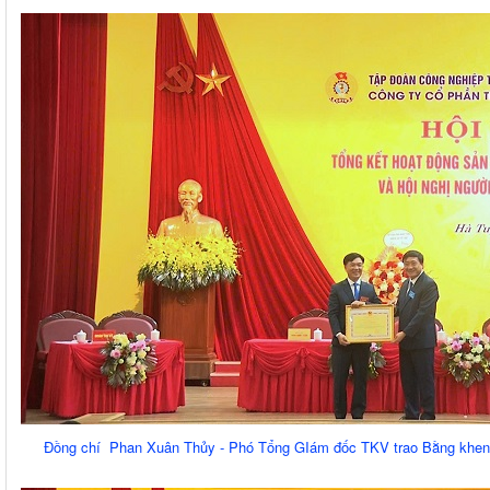
Đồng chí Phan Xuân Thủy - Phó Tổng GIám đốc TKV trao Bằng khen 