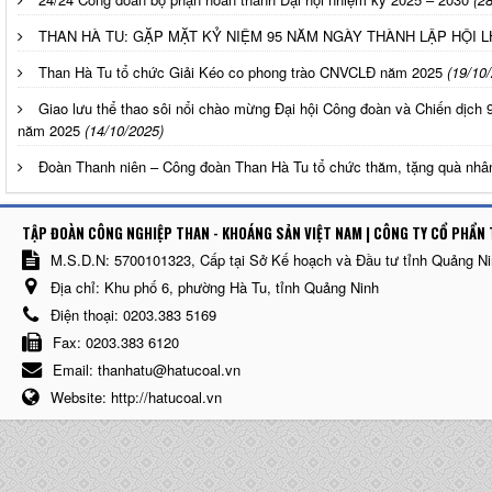
THAN HÀ TU: GẶP MẶT KỶ NIỆM 95 NĂM NGÀY THÀNH LẬP HỘI 
Than Hà Tu tổ chức Giải Kéo co phong trào CNVCLĐ năm 2025
(19/10
Giao lưu thể thao sôi nổi chào mừng Đại hội Công đoàn và Chiến dịc
năm 2025
(14/10/2025)
Đoàn Thanh niên – Công đoàn Than Hà Tu tổ chức thăm, tặng quà nhân
TẬP ĐOÀN CÔNG NGHIỆP THAN - KHOÁNG SẢN VIỆT NAM | CÔNG TY CỔ PHẨN 
M.S.D.N: 5700101323, Cấp tại Sở Kế hoạch và Đầu tư tỉnh Quảng N
Địa chỉ:
Khu phố 6, phường Hà Tu, tỉnh Quảng Ninh
Điện thoại:
0203.383 5169
Fax:
0203.383 6120
Email:
thanhatu@hatucoal.vn
Website:
http://hatucoal.vn