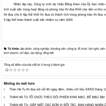
Nhân dịp này, Công ty vinh dự nhận Bằng khen của Ủy ban nhân dân
tích xuất sắc trong hoạt động và phong trào thi đua Khối các đơn vị khu 
thi đua cho 6 tập thể khối thi đua có thành tích trong phong trào thi đu
5 tập thể hoàn thành xuất sắc nhiệm vụ năm 2025
Từ khóa:
tập đoàn
,
công nghiệp
,
khoáng sản
,
công ty
,
tổ chức
,
hội nghị
,
sản 
kinh doanh
,
chỉ đạo
,
lao động
,
tổng kết
Tổng số điểm của bài viết là: 0 trong 0 đánh giá
Những tin mới hơn
Than Hà Tu thi đua sôi nổi 90 ngày đêm, nhiều chỉ tiêu SXKD tháng 
THAN HÀ TU TỔ CHỨC THEO DÕI PHIÊN KHAI MẠC, BẾ MẠC ĐẠI
THAN HÀ TU: GẶP MẶT CÁC ĐƠN VỊ ĐỐI TÁC, BẠN HÀNG NHÂN D