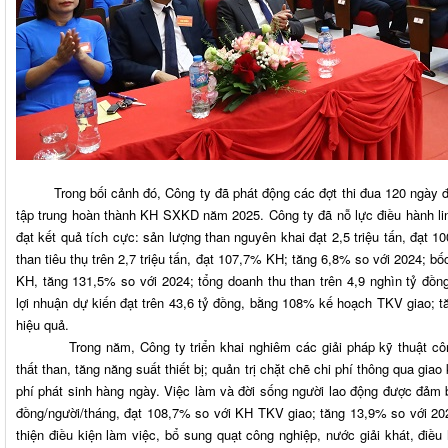
Trong bối cảnh đó, Công ty đã phát động các đợt thi đua 120 ngày 
tập trung hoàn thành KH SXKD năm 2025. Công ty đã nỗ lực điều hành linh
đạt kết quả tích cực: sản lượng than nguyên khai đạt 2,5 triệu tấn, đạt 
than tiêu thụ trên 2,7 triệu tấn, đạt 107,7% KH; tăng 6,8% so với 2024; bố
KH, tăng 131,5% so với 2024; tổng doanh thu than trên 4,9 nghìn tỷ đồn
lợi nhuận dự kiến đạt trên 43,6 tỷ đồng, bằng 108% kế hoạch TKV giao; tă
hiệu quả.
Trong năm, Công ty triển khai nghiêm các giải pháp kỹ thuật công 
thất than, tăng năng suất thiết bị; quản trị chặt chẽ chi phí thông qua gia
phí phát sinh hàng ngày. Việc làm và đời sống người lao động được đảm 
đồng/người/tháng, đạt 108,7% so với KH TKV giao; tăng 13,9% so với 202
thiện điều kiện làm việc, bổ sung quạt công nghiệp, nước giải khát, điề