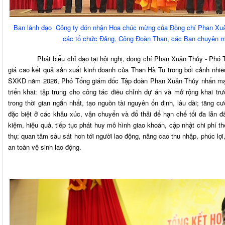
Ban lãnh đạo Công ty đón nhận Hoa chúc mừng của Đồng chí Phan Xuâ
các tổ chức Đảng, Công Đoàn Than, các Ban chuyên m
Phát biểu chỉ đạo tại hội nghị, đồng chí Phan Xuân Thủy - Phó Tổ
giá cao kết quả sản xuất kinh doanh của Than Hà Tu trong bối cảnh nhi
SXKD năm 2026, Phó Tổng giám đốc Tập đoàn Phan Xuân Thủy nhấn mạn
triển khai: tập trung cho công tác điều chỉnh dự án và mở rộng khai tr
trong thời gian ngắn nhất, tạo nguồn tài nguyên ổn định, lâu dài; tăng c
đặc biệt ở các khâu xúc, vận chuyển và đổ thải để hạn chế tối đa lẫn đất 
kiệm, hiệu quả, tiếp tục phát huy mô hình giao khoán, cập nhật chi phí th
thụ; quan tâm sâu sát hơn tới người lao động, nâng cao thu nhập, phúc lợi
an toàn vệ sinh lao động.