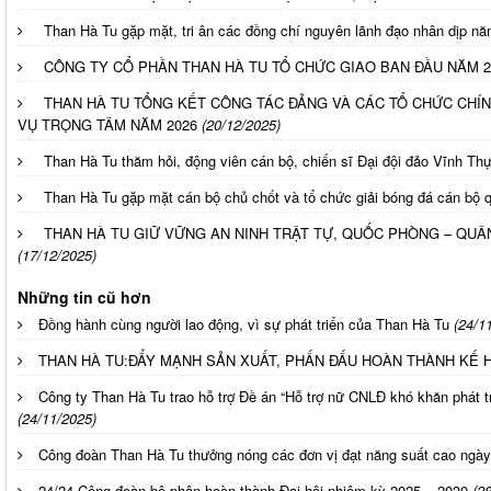
Than Hà Tu gặp mặt, tri ân các đồng chí nguyên lãnh đạo nhân dịp n
CÔNG TY CỔ PHẦN THAN HÀ TU TỔ CHỨC GIAO BAN ĐẦU NĂM 2
THAN HÀ TU TỔNG KẾT CÔNG TÁC ĐẢNG VÀ CÁC TỔ CHỨC CHÍNH
VỤ TRỌNG TÂM NĂM 2026
(20/12/2025)
Than Hà Tu thăm hỏi, động viên cán bộ, chiến sĩ Đại đội đảo Vĩnh Th
Than Hà Tu gặp mặt cán bộ chủ chốt và tổ chức giải bóng đá cán bộ 
THAN HÀ TU GIỮ VỮNG AN NINH TRẬT TỰ, QUỐC PHÒNG – QUÂ
(17/12/2025)
Những tin cũ hơn
Đồng hành cùng người lao động, vì sự phát triển của Than Hà Tu
(24/1
THAN HÀ TU:ĐẨY MẠNH SẢN XUẤT, PHẤN ĐẤU HOÀN THÀNH KẾ
Công ty Than Hà Tu trao hỗ trợ Đề án “Hỗ trợ nữ CNLĐ khó khăn phát tri
(24/11/2025)
Công đoàn Than Hà Tu thưởng nóng các đơn vị đạt năng suất cao ngày
24/24 Công đoàn bộ phận hoàn thành Đại hội nhiệm kỳ 2025 – 2030
(2