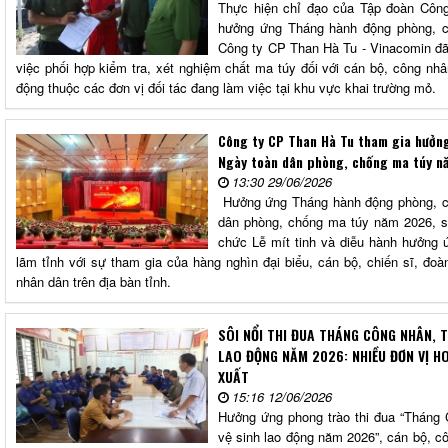
Thực hiện chỉ đạo của Tập đoàn Côn
hưởng ứng Tháng hành động phòng, c
Công ty CP Than Hà Tu - Vinacomin đ
việc phối hợp kiểm tra, xét nghiệm chất ma túy đối với cán bộ, công nh
động thuộc các đơn vị đối tác đang làm việc tại khu vực khai trường mỏ.
Công ty CP Than Hà Tu tham gia hưởn
Ngày toàn dân phòng, chống ma túy n
13:30 29/06/2026
Hưởng ứng Tháng hành động phòng, c
dân phòng, chống ma túy năm 2026, s
chức Lễ mít tinh và diễu hành hưởng 
lãm tỉnh với sự tham gia của hàng nghìn đại biểu, cán bộ, chiến sĩ, đoà
nhân dân trên địa bàn tỉnh.
SÔI NỔI THI ĐUA THÁNG CÔNG NHÂN, 
LAO ĐỘNG NĂM 2026: NHIỀU ĐƠN VỊ H
XUẤT
15:16 12/06/2026
Hưởng ứng phong trào thi đua “Tháng
vệ sinh lao động năm 2026”, cán bộ, c