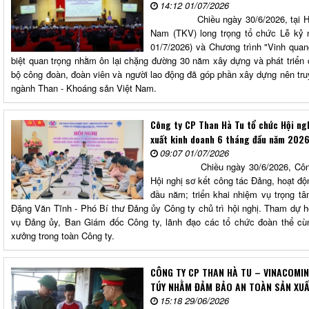
14:12 01/07/2026
Chiều ngày 30/6/2026, tại Hà Nộ
Nam (TKV) long trọng tổ chức Lễ kỷ 
01/7/2026) và Chương trình "Vinh quan
biệt quan trọng nhằm ôn lại chặng đường 30 năm xây dựng và phát triển 
bộ công đoàn, đoàn viên và người lao động đã góp phần xây dựng nên tr
ngành Than - Khoáng sản Việt Nam.
Công ty CP Than Hà Tu tổ chức Hội ng
xuất kinh doanh 6 tháng đầu năm 202
09:07 01/07/2026
Chiều ngày 30/6/2026, Công ty 
Hội nghị sơ kết công tác Đảng, hoạt độ
đầu năm; triển khai nhiệm vụ trọng t
Đặng Văn Tĩnh - Phó Bí thư Đảng ủy Công ty chủ trì hội nghị. Tham dự h
vụ Đảng ủy, Ban Giám đốc Công ty, lãnh đạo các tổ chức đoàn thể cù
xưởng trong toàn Công ty.
CÔNG TY CP THAN HÀ TU – VINACOMIN
TÚY NHẰM ĐẢM BẢO AN TOÀN SẢN XU
15:18 29/06/2026