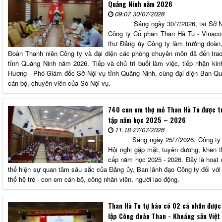
Quảng Ninh năm 2026
09:07 30/07/2026
Sáng ngày 30/7/2026, tại Sở Nội v
Công ty Cổ phần Than Hà Tu - Vinaco
thư Đảng ủy Công ty làm trưởng đoàn
Đoàn Thanh niên Công ty và đại diện các phòng chuyên môn đã đến trao
tỉnh Quảng Ninh năm 2026. Tiếp và chủ trì buổi làm việc, tiếp nhận k
Hương - Phó Giám đốc Sở Nội vụ tỉnh Quảng Ninh, cùng đại diện Ban Qu
cán bộ, chuyên viên của Sở Nội vụ.
740 con em thợ mỏ Than Hà Tu được t
tập năm học 2025 – 2026
11:18 27/07/2026
Sáng ngày 25/7/2026, Công ty Cổ 
Hội nghị gặp mặt, tuyên dương, khen th
cấp năm học 2025 - 2026. Đây là hoạt 
thể hiện sự quan tâm sâu sắc của Đảng ủy, Ban lãnh đạo Công ty đối với
thế hệ trẻ - con em cán bộ, công nhân viên, người lao động.
Than Hà Tu tự hào có 02 cá nhân được
lập Công đoàn Than - Khoáng sản Việt