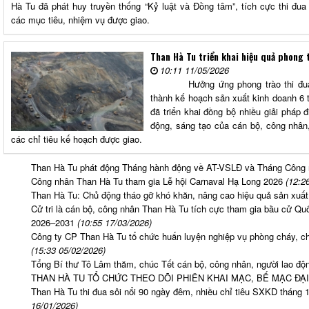
Hà Tu đã phát huy truyền thống “Kỷ luật và Đồng tâm”, tích cực thi đua
các mục tiêu, nhiệm vụ được giao.
Than Hà Tu triển khai hiệu quả phong 
10:11 11/05/2026
Hưởng ứng phong trào thi đua la
thành kế hoạch sản xuất kinh doanh 6
đã triển khai đồng bộ nhiều giải pháp 
động, sáng tạo của cán bộ, công nhân,
các chỉ tiêu kế hoạch được giao.
Than Hà Tu phát động Tháng hành động về AT-VSLĐ và Tháng Công
Công nhân Than Hà Tu tham gia Lễ hội Carnaval Hạ Long 2026
(12:2
Than Hà Tu: Chủ động tháo gỡ khó khăn, nâng cao hiệu quả sản xuấ
Cử tri là cán bộ, công nhân Than Hà Tu tích cực tham gia bầu cử Q
2026–2031
(10:55 17/03/2026)
Công ty CP Than Hà Tu tổ chức huấn luyện nghiệp vụ phòng cháy, 
(15:33 05/02/2026)
Tổng Bí thư Tô Lâm thăm, chúc Tết cán bộ, công nhân, người lao đ
THAN HÀ TU TỔ CHỨC THEO DÕI PHIÊN KHAI MẠC, BẾ MẠC ĐẠI
Than Hà Tu thi đua sôi nổi 90 ngày đêm, nhiều chỉ tiêu SXKD tháng 
16/01/2026)