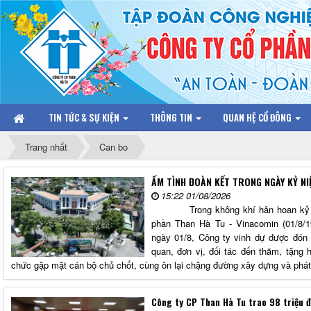
TIN TỨC & SỰ KIỆN
THÔNG TIN
QUAN HỆ CỔ ĐÔNG
Trang nhất
Can bo
ẤM TÌNH ĐOÀN KẾT TRONG NGÀY KỶ N
15:22 01/08/2026
Trong không khí hân hoan kỷ niệ
phần Than Hà Tu - Vinacomin (01/8/19
ngày 01/8, Công ty vinh dự được đón
quan, đơn vị, đối tác đến thăm, tặng
chức gặp mặt cán bộ chủ chốt, cùng ôn lại chặng đường xây dựng và phát 
Công ty CP Than Hà Tu trao 98 triệu 