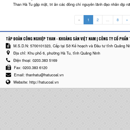
Than Hà Tu gặp mặt, tri ân các đồng chí nguyên lãnh đạo nhân dịp 
«
1
2
...
8
»
TẬP ĐOÀN CÔNG NGHIỆP THAN - KHOÁNG SẢN VIỆT NAM | CÔNG TY CỔ PHẨN 
M.S.D.N: 5700101323, Cấp tại Sở Kế hoạch và Đầu tư tỉnh Quảng N
Địa chỉ:
Khu phố 6, phường Hà Tu, tỉnh Quảng Ninh
Điện thoại:
0203.383 5169
Fax:
0203.383 6120
Email:
thanhatu@hatucoal.vn
Website:
http://hatucoal.vn