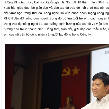
dưỡng ĐH giáo dục, Đại học Quốc gia Hà Nội, CTHĐ thẩm định SGK hoạ
xuất bản giáo dục, bộ giáo dục và đào tạo đã trao đổi, chia sẻ các nội d
đổi vượt bậc trong thời đại công nghệ số của cuộc cách mạng công n
KHCN đến đời sống con người, trong đó có lứa tuổi trẻ em, các nguyên t
trong thời đại công nghệ số, xu hướng, định hướng của xã hội về việc làm
hướng cho trẻ vị thành niên. Đồng thời, trao đổi, giải đáp các thắc mắc, 
em của nữ cán bộ công nhân và người lao động trong Công ty.