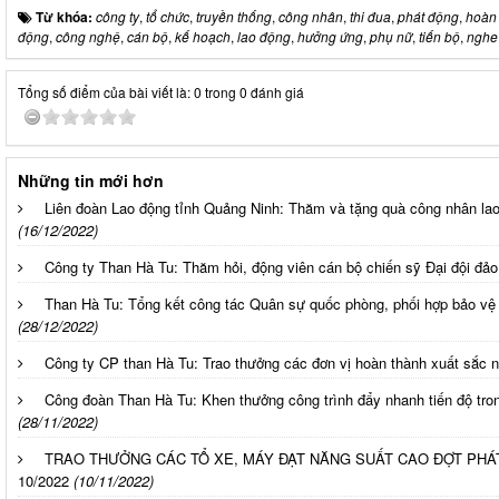
Từ khóa:
công ty
,
tổ chức
,
truyền thống
,
công nhân
,
thi đua
,
phát động
,
hoàn
động
,
công nghệ
,
cán bộ
,
kế hoạch
,
lao động
,
hưởng ứng
,
phụ nữ
,
tiến bộ
,
nghe
Tổng số điểm của bài viết là: 0 trong 0 đánh giá
Những tin mới hơn
Liên đoàn Lao động tỉnh Quảng Ninh: Thăm và tặng quà công nhân l
(16/12/2022)
Công ty Than Hà Tu: Thăm hỏi, động viên cán bộ chiến sỹ Đại đội đả
Than Hà Tu: Tổng kết công tác Quân sự quốc phòng, phối hợp bảo vệ
(28/12/2022)
Công ty CP than Hà Tu: Trao thưởng các đơn vị hoàn thành xuất sắc 
Công đoàn Than Hà Tu: Khen thưởng công trình đẩy nhanh tiến độ trong
(28/11/2022)
TRAO THƯỞNG CÁC TỔ XE, MÁY ĐẠT NĂNG SUẤT CAO ĐỢT PHÁ
10/2022
(10/11/2022)