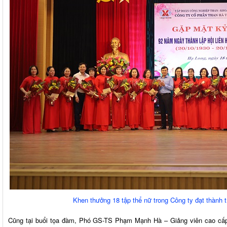
Khen thưởng 18 tập thể nữ trong Công ty đạt thành
Cũng tại buổi tọa đàm, Phó GS-TS Phạm Mạnh Hà – Giảng viên cao cấ