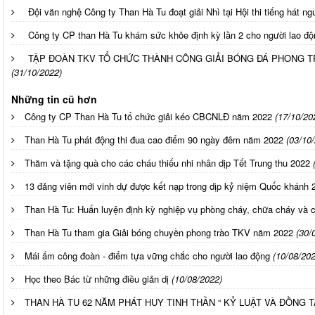
Đội văn nghệ Công ty Than Hà Tu đoạt giải Nhì tại Hội thi tiếng hát 
Công ty CP than Hà Tu khám sức khỏe định kỳ lần 2 cho người lao độ
TẬP ĐOÀN TKV TỔ CHỨC THÀNH CÔNG GIẢI BÓNG ĐÁ PHONG T
(31/10/2022)
Những tin cũ hơn
Công ty CP Than Hà Tu tổ chức giải kéo CBCNLĐ năm 2022
(17/10/20
Than Hà Tu phát động thi đua cao điểm 90 ngày đêm năm 2022
(03/10
Thăm và tặng quà cho các cháu thiếu nhi nhân dịp Tết Trung thu 2022
13 đảng viên mới vinh dự được kết nạp trong dịp kỷ niệm Quốc khánh 
Than Hà Tu: Huấn luyện định kỳ nghiệp vụ phòng cháy, chữa cháy và 
Than Hà Tu tham gia Giải bóng chuyền phong trào TKV năm 2022
(30/
Mái ấm công đoàn - điểm tựa vững chắc cho người lao động
(10/08/202
Học theo Bác từ những điều giản dị
(10/08/2022)
THAN HÀ TU 62 NĂM PHÁT HUY TINH THẦN “ KỶ LUẬT VÀ ĐỒNG 