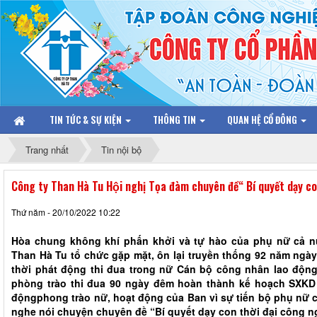
TIN TỨC & SỰ KIỆN
THÔNG TIN
QUAN HỆ CỔ ĐÔNG
Trang nhất
Tin nội bộ
Công ty Than Hà Tu Hội nghị Tọa đàm chuyên đề“ Bí quyết dạy con
Thứ năm - 20/10/2022 10:22
Hòa chung không khí phấn khởi và tự hào của phụ nữ cả 
Than Hà Tu tổ chức gặp mặt, ôn lại truyền thống 92 năm ngà
thời phát động thi đua trong nữ Cán bộ công nhân lao độn
phòng trào thi đua 90 ngày đêm hoàn thành kế hoạch SXKD
độngphong trào nữ, hoạt động của Ban vì sự tiến bộ phụ nữ 
nghe nói chuyện chuyên đề “Bí quyết dạy con thời đại công n