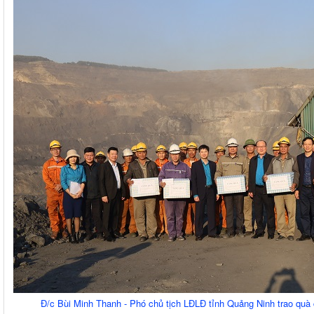
Đ/c Bùi Minh Thanh - Phó chủ tịch LĐLĐ tỉnh Quảng Ninh trao quà 