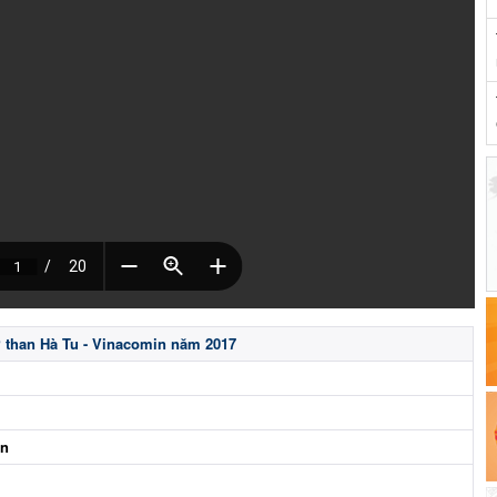
 than Hà Tu - Vinacomin năm 2017
ên