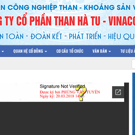
N
QUAN HỆ CỔ ĐÔNG
CƠ CẤU TỔ CHỨC
VĂN BẢN
TƯ LIỆU