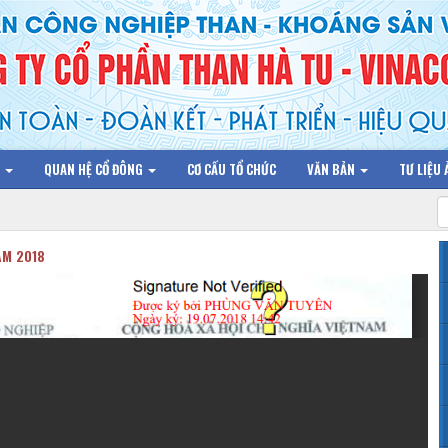
N
QUAN HỆ CỔ ĐÔNG
CƠ CẤU TỔ CHỨC
VĂN BẢN
TƯ LIỆU
ĂM 2018