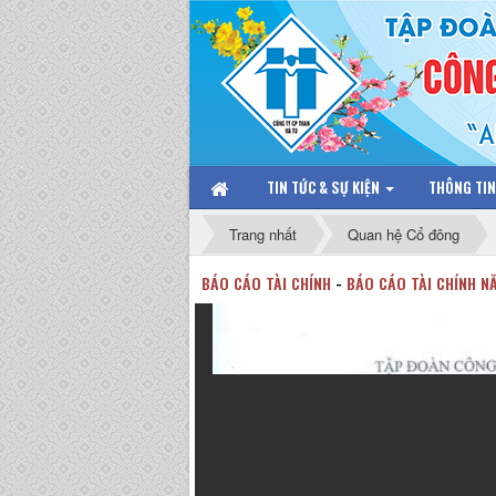
TIN TỨC & SỰ KIỆN
THÔNG TI
Trang nhất
Quan hệ Cổ đông
BÁO CÁO TÀI CHÍNH
-
BÁO CÁO TÀI CHÍNH N