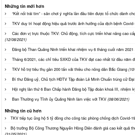
Những tin mới hơn
“Kết nối trái tim” - sân chơi ý nghĩa lần đầu tiên được tổ chức dành ch
TKV duy trì hoạt động hiệu quả trước ảnh hưởng của dịch bệnh Covid-
Các đơn vị trực thuộc TKV: Chủ động, tích cực triển khai nâng cao c
(12/08/2021)
Đảng bộ Than Quảng Ninh triển khai nhiệm vụ 6 tháng cuối năm 2021
Tháng 6/2021, các chỉ tiêu SXKD của TKV đạt cao nhất từ đầu năm 
TKV hỗ trợ tiêu thụ gần 200 tấn vải thiều cho nông dân Bắc Giang
(10
Bí thư Đảng uỷ, Chủ tịch HĐTV Tập đoàn Lê Minh Chuẩn trúng cử Đại
Hội nghị lần thứ 6 Ban Chấp hành Đảng bộ Tập đoàn khoá III, nhiệm k
Ban Thường vụ Tỉnh ủy Quảng Ninh làm việc với TKV
(08/06/2021)
Những tin cũ hơn
TKV tiếp tục ủng hộ 5 tỷ đồng cho công tác phòng chống dịch Covid-1
Bộ trưởng Bộ Công Thương Nguyễn Hồng Diên đánh giá cao kết quả th
(31/05/2021)