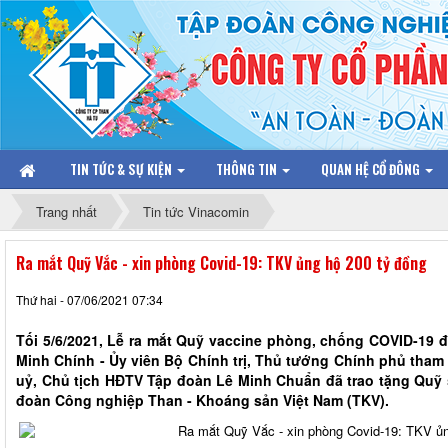
TIN TỨC & SỰ KIỆN
THÔNG TIN
QUAN HỆ CỔ ĐÔNG
Trang nhất
Tin tức Vinacomin
Ra mắt Quỹ Vắc - xin phòng Covid-19: TKV ủng hộ 200 tỷ đồng
Thứ hai - 07/06/2021 07:34
Tối 5/6/2021, Lễ ra mắt Quỹ vaccine phòng, chống COVID-19 đ
Minh Chính - Ủy viên Bộ Chính trị, Thủ tướng Chính phủ tham d
uỷ, Chủ tịch HĐTV Tập đoàn Lê Minh Chuẩn đã trao tặng Quỹ 
đoàn Công nghiệp Than - Khoáng sản Việt Nam (TKV).