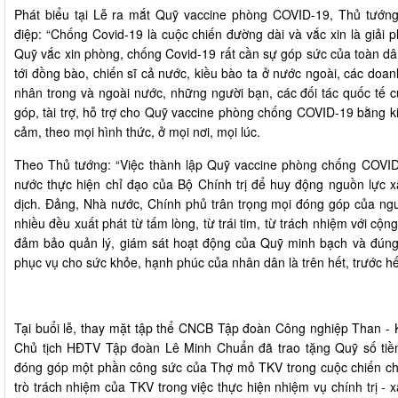
Phát biểu tại Lễ ra mắt Quỹ vaccine phòng COVID-19, Thủ tướn
điệp: “Chống
Covid-19
là cuộc chiến đường dài và vắc xin là giải p
Quỹ vắc xin phòng, chống Covid-19 rất cần sự góp sức của toàn dân
tới đồng bào, chiến sĩ cả nước, kiều bào ta ở nước ngoài, các doa
nhân trong và ngoài nước, những người bạn, các đối tác quốc tế 
góp, tài trợ, hỗ trợ cho Quỹ vaccine phòng chống COVID-19 bằng kinh
cảm, theo mọi hình thức, ở mọi nơi, mọi lúc.
Theo Thủ tướng: “Việc thành lập Quỹ vaccine phòng chống COVID
nước thực hiện chỉ đạo của Bộ Chính trị để huy động nguồn lực x
dịch. Đảng, Nhà nước, Chính phủ trân trọng mọi đóng góp của ngư
nhiều đều xuất phát từ tấm lòng, từ trái tim, từ trách nhiệm với cộ
đảm bảo quản lý, giám sát hoạt động của Quỹ minh bạch và đúng 
phục vụ cho sức khỏe, hạnh phúc của nhân dân là trên hết, trước hế
Tại buổi lễ, thay mặt tập thể CNCB Tập đoàn Công nghiệp Than - 
Chủ tịch HĐTV Tập đoàn Lê Minh Chuẩn đã trao tặng Quỹ số ti
đóng góp một phần công sức của Thợ mỏ TKV trong cuộc chiến chốn
trò trách nhiệm của TKV trong việc thực hiện nhiệm vụ chính trị - x