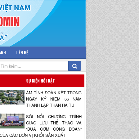
 ẢNH
LIÊN HỆ
SỰ KIỆN NỔI BẬT
ẤM TÌNH ĐOÀN KẾT TRONG
NGÀY KỶ NIỆM 66 NĂM
THÀNH LẬP THAN HÀ TU
SÔI NỔI CHƯƠNG TRÌNH
GIAO LƯU THỂ THAO VÀ
“BỮA CƠM CÔNG ĐOÀN”
CỦA CÁC ĐƠN VỊ KHỐI SẢN XUẤT