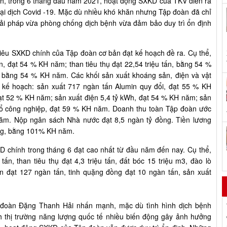
h, trong 6 tháng đầu năm 2021, hoạt động SXKD của TKV diễn ra
đại dịch Covid -19. Mặc dù nhiều khó khăn nhưng Tập đoàn đã chỉ
 giải pháp vừa phòng chống dịch bệnh vừa đảm bảo duy trì ổn định
tiêu SXKD chính của Tập đoàn cơ bản đạt kế hoạch đề ra. Cụ thể,
n, đạt 54 % KH năm; than tiêu thụ đạt 22,54 triệu tấn, bằng 54 %
 bằng 54 % KH năm. Các khối sản xuất khoáng sản, điện và vật
t kế hoạch: sản xuất 717 ngàn tấn Alumin quy đổi, đạt 55 % KH
ạt 52 % KH năm; sản xuất điện 5,4 tỷ kWh, đạt 54 % KH năm; sản
 nổ công nghiệp, đạt 59 % KH năm. Doanh thu toàn Tập đoàn ước
m. Nộp ngân sách Nhà nước đạt 8,5 ngàn tỷ đồng. Tiền lương
áng, bằng 101% KH năm.
KD chính trong tháng 6 đạt cao nhất từ đầu năm đến nay. Cụ thể,
tấn, than tiêu thụ đạt 4,3 triệu tấn, đất bóc 15 triệu m3, đào lò
n đạt 127 ngàn tấn, tinh quặng đồng đạt 10 ngàn tấn, sản xuất
 đoàn Đặng Thanh Hải nhấn mạnh, mặc dù tình hình dịch bệnh
h thị trường năng lượng quốc tế nhiều biến động gây ảnh hưởng