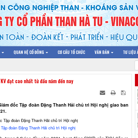
N
QUAN HỆ CỔ ĐÔNG
CƠ CẤU TỔ CHỨC
VĂN BẢN
TƯ LIỆU
KV đạt cao nhất từ đầu năm đến nay
 Giám đốc Tập đoàn Đặng Thanh Hải chủ trì Hội nghị giao ban
21.
Tập đoàn Đặng Thanh Hải chủ trì Hội nghị