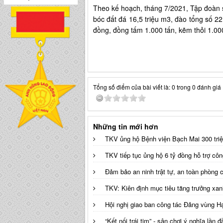
Theo kế hoạch, tháng 7/2021, Tập đoàn sản
bóc đất đá 16,5 triệu m3, đào tổng số 22
đồng, đồng tấm 1.000 tấn, kẽm thỏi 1.000
Tổng số điểm của bài viết là: 0 trong 0 đánh giá
Những tin mới hơn
TKV ủng hộ Bệnh viện Bạch Mai 300 triệ
TKV tiếp tục ủng hộ 6 tỷ đồng hỗ trợ cô
Đảm bảo an ninh trật tự, an toàn phòng
TKV: Kiên định mục tiêu tăng trưởng xan
Hội nghị giao ban công tác Đảng vùng H
“Kết nối trái tim” - sân chơi ý nghĩa lần