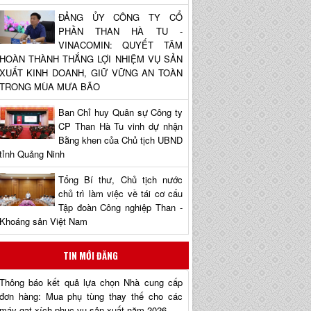
ĐẢNG ỦY CÔNG TY CỔ
PHẦN THAN HÀ TU -
VINACOMIN: QUYẾT TÂM
HOÀN THÀNH THẮNG LỢI NHIỆM VỤ SẢN
XUẤT KINH DOANH, GIỮ VỮNG AN TOÀN
TRONG MÙA MƯA BÃO
Ban Chỉ huy Quân sự Công ty
CP Than Hà Tu vinh dự nhận
Bằng khen của Chủ tịch UBND
tỉnh Quảng Ninh
Tổng Bí thư, Chủ tịch nước
chủ trì làm việc về tái cơ cấu
Tập đoàn Công nghiệp Than -
Khoáng sản Việt Nam
TIN MỚI ĐĂNG
Thông báo kết quả lựa chọn Nhà cung cấp
đơn hàng: Mua phụ tùng thay thế cho các
máy gạt xích phục vụ sản xuất năm 2026