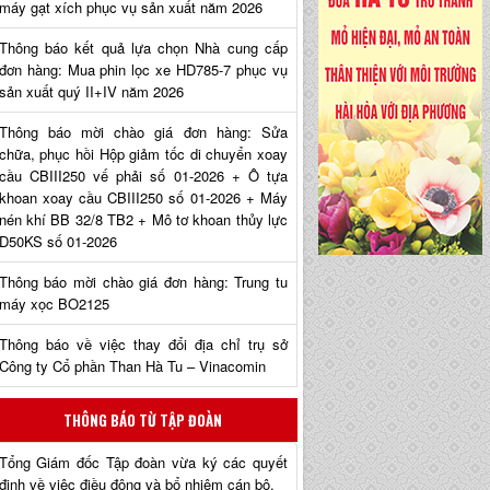
máy gạt xích phục vụ sản xuất năm 2026
Thông báo kết quả lựa chọn Nhà cung cấp
đơn hàng: Mua phin lọc xe HD785-7 phục vụ
sản xuất quý II+IV năm 2026
Thông báo mời chào giá đơn hàng: Sửa
chữa, phục hồi Hộp giảm tốc di chuyển xoay
cầu CBIII250 vế phải số 01-2026 + Ô tựa
khoan xoay cầu CBIII250 số 01-2026 + Máy
nén khí BB 32/8 TB2 + Mô tơ khoan thủy lực
D50KS số 01-2026
Thông báo mời chào giá đơn hàng: Trung tu
máy xọc BO2125
Thông báo về việc thay đổi địa chỉ trụ sở
Công ty Cổ phần Than Hà Tu – Vinacomin
THÔNG BÁO TỪ TẬP ĐOÀN
Tổng Giám đốc Tập đoàn vừa ký các quyết
định về việc điều động và bổ nhiệm cán bộ.