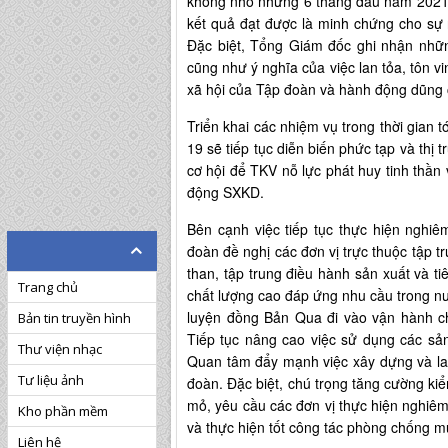
không nhỏ nhưng 6 tháng đầu năm 2021,
kết quả đạt được là minh chứng cho sự 
Đặc biệt, Tổng Giám đốc ghi nhận những
cũng như ý nghĩa của việc lan tỏa, tôn v
xã hội của Tập đoàn và hành động dũng 
Triển khai các nhiệm vụ trong thời gian 
19 sẽ tiếp tục diễn biến phức tạp và thị
cơ hội để TKV nỗ lực phát huy tinh thần
động SXKD.
Bên cạnh việc tiếp tục thực hiện nghi
đoàn đề nghị các đơn vị trực thuộc tập tr
than, tập trung điều hành sản xuất và ti
Trang chủ
chất lượng cao đáp ứng nhu cầu trong n
luyện đồng Bản Qua đi vào vận hành c
Bản tin truyền hình
Tiếp tục nâng cao việc sử dụng các sản
Thư viện nhạc
Quan tâm đẩy mạnh việc xây dựng và lan
Tư liệu ảnh
đoàn. Đặc biệt, chú trọng tăng cường kiểm
mỏ, yêu cầu các đơn vị thực hiện nghi
Kho phần mềm
và thực hiện tốt công tác phòng chống
Liên hệ