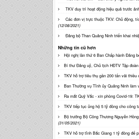
TKV duy trì hoạt động hiệu quả trước ả
Các đơn vị trực thuộc TKV: Chủ động, tí
(12/08/2021)
Đảng bộ Than Quảng Ninh triển khai nhi
Những tin cũ hơn
Hội nghị lần thứ 6 Ban Chấp hành Đảng b
Bí thư Đảng uỷ, Chủ tịch HĐTV Tập đoàn
TKV hỗ trợ tiêu thụ gần 200 tấn vải thiề
Ban Thường vụ Tỉnh ủy Quảng Ninh làm 
Ra mắt Quỹ Vắc - xin phòng Covid-19: T
TKV tiếp tục ủng hộ 5 tỷ đồng cho công 
Bộ trưởng Bộ Công Thương Nguyễn Hồng D
(31/05/2021)
TKV hỗ trợ tỉnh Bắc Giang 1 tỷ đồng để 