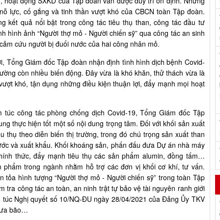
 hoạt động SXKD của Tập đoàn vẫn được duy trì ổn định. Những
nỗ lực, cố gắng và tinh thần vượt khó của CBCN toàn Tập đoàn.
 kết quả nổi bật trong công tác tiêu thụ than, công tác đầu tư
inh hình ảnh “Người thợ mỏ - Người chiến sỹ” qua công tác an sinh
cảm cứu người bị đuối nước của hai công nhân mỏ.
tới, Tổng Giám đốc Tập đoàn nhận định tình hình dịch bệnh Covid-
 trường còn nhiều biến động. Đây vừa là khó khăn, thử thách vừa là
 vượt khó, tận dụng những điều kiện thuận lợi, đẩy mạnh mọi hoạt
êm túc công tác phòng chống dịch Covid-19, Tổng Giám đốc Tập
ung thực hiện tốt một số nội dung trọng tâm. Đối với khối sản xuất
êu thụ theo diễn biến thị trường, trong đó chú trọng sản xuất than
ước và xuất khẩu. Khối khoáng sản, phấn đấu đưa Dự án nhà máy
hính thức, đẩy mạnh tiêu thụ các sản phẩm alumin, đồng tấm…
 phẩm trong ngành nhằm hỗ trợ các đơn vị khối cơ khí, tư vấn.
 tỏa hình tượng “Người thợ mỏ - Người chiến sỹ” trong toàn Tập
 tra công tác an toàn, an ninh trật tự bảo vệ tài nguyên ranh giới
êm túc Nghị quyết số 10/NQ-ĐU ngày 28/04/2021 của Đảng Ủy TKV
 mưa bão…