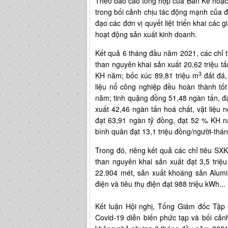
Theo báo cáo tổng hợp của Ban Kế hoạc
trong bối cảnh chịu tác động mạnh của 
đạo các đơn vị quyết liệt triển khai các
hoạt động sản xuất kinh doanh.
Kết quả 6 tháng đầu năm 2021, các chỉ 
than nguyên khai sản xuất 20,62 triệu tấ
3
KH năm; bốc xúc 89,81 triệu m
đất đá,
liệu nổ công nghiệp đều hoàn thành tố
năm; tinh quặng đồng 51,48 ngàn tấn, đ
xuất 42,46 ngàn tấn hoá chất, vật liệu
đạt 63,91 ngàn tỷ đồng, đạt 52 % KH nă
bình quân đạt 13,1 triệu đồng/người-th
Trong đó, riêng kết quả các chỉ tiêu SX
than nguyên khai sản xuất đạt 3,5 triệu 
22.904 mét, sản xuất khoáng sản Alumi
điện và tiêu thụ điện đạt 988 triệu kWh...
Kết luận Hội nghị, Tổng Giám đốc Tập
Covid-19 diễn biến phức tạp và bối cản