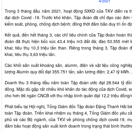
4/2021
Trong 3 tháng đầu năm 2021, hoạt động SXKD của TKV diễn ra tr
đại dịch Covid -19. Trước khó khăn, Tập đoàn đã chỉ đạo các đơn vị
kiểm soát, phòng, chống dịch bệnh; đồng thời đảm bảo duy trì ổn đị
Kết quả, đến hết tháng 3, các chỉ tiêu chính của Tập đoàn hoàn 
đoàn đã thực hiện bốc xúc 43,4 triệu m3 đất đá; đào 53.355 mét lò
khai; tiêu thụ 10,3 triệu tấn than. Riêng trong tháng 3, Tập đoàn 
khai, tiêu thụ 3,63 triệu tấn.
Các khối sản xuất khoáng sản, alumin, điện và vật liệu công nghiệ
lượng Alumin quy đổi đạt 355.751 tấn, sản lương điện: 2,47 tỷ kWh
Doanh thu 3 tháng đầu năm toàn Tập đoàn ước đạt 28.544 tỷ đồ
đồng. Mặc dù gặp rất nhiều khó khăn do tác động của dịch Covid, 
cho hơn 96 ngàn CNCB với thu nhập bình quân đạt 12,2 triệu đồng/
Phát biểu tại Hội nghị, Tổng Giám đốc Tập đoàn Đặng Thanh Hải b
toàn Tập đoàn. Triển khai nhiệm vụ tháng 4, Tổng Giám đốc yêu cầu 
phủ và các Bộ ngành, của TKV về phòng chống dịch covid-19, mục 
đảm bảo hoạt động sản xuất kinh doanh trong trạng thái bình thườn