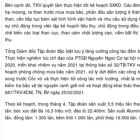
Bên cạnh đó, TKV quyết tâm thực hiện tốt kế hoạch SXKD. Các đơn vị
hạ moong, ra than trước mùa mưa bão, phấn đấu sản lượng 6 thán
than, cần tiếp tục bám sát tình hình vận hành và nhu cầu sử dụng 
sự chủ động trong việc lập kế hoạch tiêu thụ, chủ động trong đi
chế biến các loại than cục, than cám chất lượng cao, nắm bắt thị tr
thụ.
Tổng Giám đốc Tập đoàn đặc biệt lưu ý tăng cường công tác đảm bảo
Thực hiện nghiêm túc chỉ đạo của PTGĐ Nguyễn Ngọc Cơ tại hội
2020, triển khai nhiệm vụ năm 2021 tại thông báo số 32/TB-TKV 
hoạch phòng chống mưa bão năm 2021, xử lý dứt điểm các công t
xong trước Cốc vũ và thực hiện tốt công tác môi trường, nhất là m
kiểm tra bảo vệ tài nguyên ranh giới mỏ và hoạt động khai thác th
687/TKV-KCM, TN, BV ngày 25/02/2021.
Theo kế hoạch, trong tháng 4, Tập đoàn sản xuất 3,5 triệu tấn than
tấn, bóc xúc đất đá 16,3 triệu m3; đào lò 22.400m. Sản xuất Alumi
tấn, đồng tấm: 1.300 tấn, kẽm thỏi 1.000 tấn, phôi thép 19.500 tấn. 