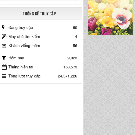
THỐNG KÊ TRUY CẬP
Đang truy cập
60
Máy chủ tìm kiếm
4
Khách viếng thăm
56
9,023
Hôm nay
Tháng hiện tại
158,573
Tổng lượt truy cập
24,571,226