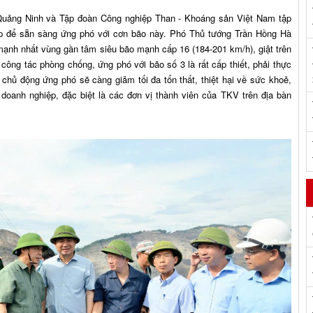
Quảng Ninh và Tập đoàn Công nghiệp Than - Khoáng sản Việt Nam tập
áp để sẵn sàng ứng phó với cơn bão này. Phó Thủ tướng Trần Hồng Hà
mạnh nhất vùng gần tâm siêu bão mạnh cấp 16 (184-201 km/h), giật trên
 công tác phòng chống, ứng phó với bão số 3 là rất cấp thiết, phải thực
chủ động ứng phó sẽ càng giảm tối đa tổn thất, thiệt hại về sức khoẻ,
 doanh nghiệp, đặc biệt là các đơn vị thành viên của TKV trên địa bàn