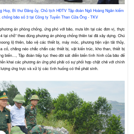
g Huy, Bí thư Đảng ủy, Chủ tịch HĐTV Tập đoàn Ngô Hoàng Ngân kiểm
g, chống bão số 3 tại Công ty Tuyển Than Cửa Ông - TKV
hương án phòng chống, ứng phó với bão, mưa lớn tại các đơn vị, thực
 4 tại chỗ” theo đúng phương án phòng chống thiên tai đã xây dựng. Chú
ong lộ thiên, bảo vệ các thiết bị, máy móc, phương tiện vận tải thủy,
a cố, chằng néo chắc chắn các thiết bị, vật kiến trúc, kho than, thiết bị
ng biển…, Tập đoàn tiếp tục theo dõi sát diễn biến tình hình của bão để
iển khai các phương án ứng phó phải có sự phối hợp chặt chẽ với chính
lượng ứng trực và xử lý các tình huống có thể phát sinh.