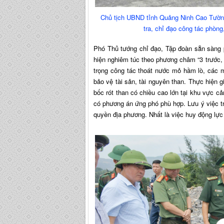
Chủ tịch UBND tỉnh Quảng Ninh Cao Tườn
tra, chỉ đạo công tác phòn
Phó Thủ tướng chỉ đạo, Tập đoàn sẵn sàng p
hiện nghiêm túc theo phương châm “3 trước,
trọng công tác thoát nước mỏ hầm lò, các mo
bảo vệ tài sản, tài nguyên than. Thực hiện gi
bốc rót than có chiều cao lớn tại khu vực cả
có phương án ứng phó phù hợp. Lưu ý việc tr
quyền địa phương. Nhất là việc huy động lực 