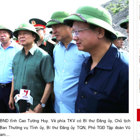
UBND tỉnh Cao Tường Huy. Về phía TKV có Bí thư Đảng ủy, Chủ tịch
Ban Thường vụ Tỉnh ủy, Bí thư Đảng ủy TQN, Phó TGĐ Tập đoàn Vũ
 Nam…