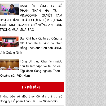
ĐẢNG ỦY CÔNG TY CỔ
PHẦN THAN HÀ TU -
VINACOMIN: QUYẾT TÂM
HOÀN THÀNH THẮNG LỢI NHIỆM VỤ SẢN
XUẤT KINH DOANH, GIỮ VỮNG AN TOÀN
TRONG MÙA MƯA BÃO
Ban Chỉ huy Quân sự Công ty
CP Than Hà Tu vinh dự nhận
Bằng khen của Chủ tịch UBND
tỉnh Quảng Ninh
Tổng Bí thư, Chủ tịch nước
chủ trì làm việc về tái cơ cấu
Tập đoàn Công nghiệp Than -
Khoáng sản Việt Nam
TIN MỚI ĐĂNG
Thông báo về việc thay đổi địa chỉ trụ sở
Công ty Cổ phần Than Hà Tu – Vinacomin