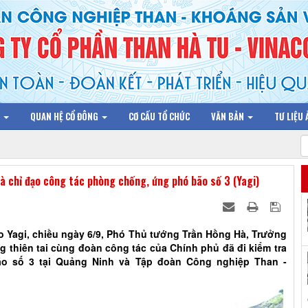
N
QUAN HỆ CỔ ĐÔNG
CƠ CẤU TỔ CHỨC
VĂN BẢN
TƯ LIỆU
à chỉ đạo công tác phòng chống, ứng phó bão số 3 (Yagi)
o Yagi, chiều ngày 6/9, Phó Thủ tướng Trần Hồng Hà, Trưởng
 thiên tai cùng đoàn công tác của Chính phủ đã đi kiểm tra
o số 3 tại Quảng Ninh và Tập đoàn Công nghiệp Than -