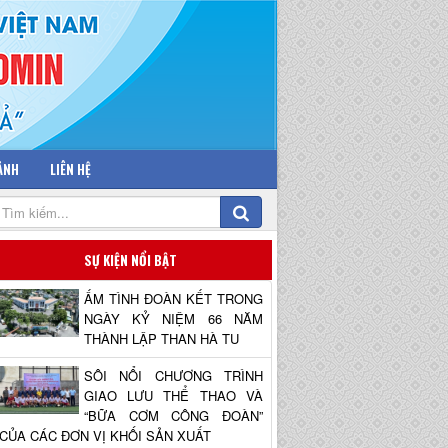
 ẢNH
LIÊN HỆ
SỰ KIỆN NỔI BẬT
ẤM TÌNH ĐOÀN KẾT TRONG
NGÀY KỶ NIỆM 66 NĂM
THÀNH LẬP THAN HÀ TU
SÔI NỔI CHƯƠNG TRÌNH
GIAO LƯU THỂ THAO VÀ
“BỮA CƠM CÔNG ĐOÀN”
CỦA CÁC ĐƠN VỊ KHỐI SẢN XUẤT