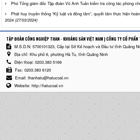
Phó Tổng giám đốc Tập đoàn Vũ Anh Tuấn kiểm tra công tác phòng c
Phát huy truyền thống “Kỷ luật và đồng tâm”, quyết tâm thực hiện ho
2024
(27/03/2024)
TẬP ĐOÀN CÔNG NGHIỆP THAN - KHOÁNG SẢN VIỆT NAM | CÔNG TY CỔ PHẨN 
M.S.D.N: 5700101323, Cấp tại Sở Kế hoạch và Đầu tư tỉnh Quảng N
Địa chỉ:
Khu phố 6, phường Hà Tu, tỉnh Quảng Ninh
Điện thoại:
0203.383 5169
Fax:
0203.383 6120
Email:
thanhatu@hatucoal.vn
Website:
http://hatucoal.vn