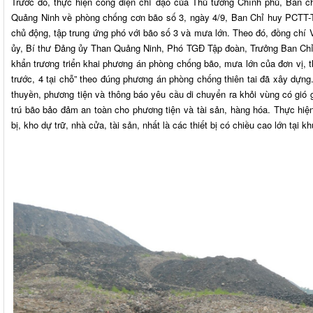
Trước đó, thực hiện công điện chỉ đạo của Thủ tướng Chính phủ, Ban c
Quảng Ninh về phòng chống cơn bão số 3, ngày 4/9, Ban Chỉ huy PCTT
chủ động, tập trung ứng phó với bão số 3 và mưa lớn. Theo đó, đồng chí
ủy, Bí thư Đảng ủy Than Quảng Ninh, Phó TGĐ Tập đoàn, Trưởng Ban C
khẩn trương triển khai phương án phòng chống bão, mưa lớn của đơn vị,
trước, 4 tại chỗ” theo đúng phương án phòng chống thiên tai đã xây dựng
thuyền, phương tiện và thông báo yêu cầu di chuyển ra khỏi vùng có gió 
trú bão bảo đảm an toàn cho phương tiện và tài sản, hàng hóa. Thực hiệ
bị, kho dự trữ, nhà cửa, tài sản, nhất là các thiết bị có chiều cao lớn tại k