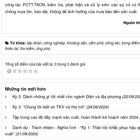
công tác PCTT-TKCN; kiểm tra, phát hiện và xử lý sớm các sự cố có 
chống mưa lớn, kéo dài, không để ảnh hưởng của mưa bão đến sản xuất.
Nguồn ti
Từ khóa:
tập đoàn
,
công nghiệp
,
khoáng sản
,
cẩm phả
,
công tác
,
trọng điểm
thiên tai
,
tìm kiếm
,
ứng phó
Tổng số điểm của bài viết là: 0 trong 0 đánh giá
Những tin mới hơn
Kỳ 2: Dành những gì tốt nhất cho ngành Điện và địa phương
(22/09/20
Kỳ 3: “Chúng tôi biết ơn TKV và thợ mỏ”
(24/09/2024)
Tập trung cao độ đẩy mạnh sản xuất, hoàn thành kế hoạch năm 2024
Danh dự - Trách nhiệm - Nghĩa tình - "Kỳ 1: Thần tốc khắc phục hậu 
xuất"
(21/09/2024)