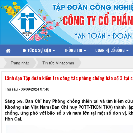
TIN TỨC & SỰ KIỆN
THÔNG TIN
QUAN HỆ CỔ ĐÔNG
Trang nhất
Tin tức Vinacomin
Lãnh đạo Tập đoàn kiểm tra công tác phòng chống bão số 3 tại c
Thứ sáu - 06/09/2024 07:46
Sáng 5/9, Ban Chỉ huy Phòng chống thiên tai và tìm kiếm cứ
Khoáng sản Việt Nam (Ban Chỉ huy PCTT-TKCN TKV) thành lập 
chống, ứng phó với bão số 3 và mưa lớn tại một số đơn vị, 
Hòn Gai.