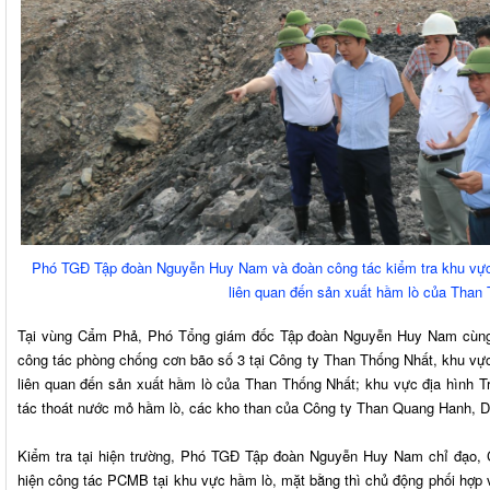
Phó TGĐ Tập đoàn Nguyễn Huy Nam và đoàn công tác kiểm tra khu vực
liên quan đến sản xuất hầm lò của Than
Tại vùng Cẩm Phả, Phó Tổng giám đốc Tập đoàn Nguyễn Huy Nam cùng
công tác phòng chống cơn bão số 3 tại Công ty Than Thống Nhất, khu v
liên quan đến sản xuất hầm lò của Than Thống Nhất; khu vực địa hình 
tác thoát nước mỏ hầm lò, các kho than của Công ty Than Quang Hanh, D
Kiểm tra tại hiện trường, Phó TGĐ Tập đoàn Nguyễn Huy Nam chỉ đạo, 
hiện công tác PCMB tại khu vực hầm lò, mặt bằng thì chủ động phối hợp