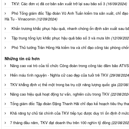
TKV: Các đơn vị đã cơ bản sản xuất trở lại sau bão số 3
(16/09/2024)
Phó Tổng giám đốc Tập đoàn Vũ Anh Tuấn kiểm tra sản xuất, chỉ đạo
Hà Tu - Vinacomin
(12/09/2024)
Khẩn trương khắc phục hậu quả, nhanh chóng ổn định sản xuất sau b
Tập trung tổng lực khắc phục hậu quả bão số 3 và mưa lớn
(12/09/202
Phó Thủ tướng Trần Hồng Hà kiểm tra và chỉ đạo công tác phòng chốn
Những tin cũ hơn
Nâng cao vai trò của tổ chức Công đoàn trong công tác đảm bảo ATV
Hiến máu tình nguyện - Nghĩa cử cao đẹp của tuổi trẻ TKV
(29/08/2024
TKV khẳng định vị thế một trong ba trụ cột năng lượng quốc gia
(22/08
Nâng cao hiệu quả hoạt động tư vấn, nghiên cứu trong TKV
(22/08/202
Tổng giám đốc Tập đoàn Đặng Thanh Hải chỉ đạo kế hoạch tiêu thụ th
Khả năng tự chủ tài chính của TKV tiếp tục được duy trì ổn định ở mứ
7 tháng đầu năm, TKV đạt doanh thu trên 100 nghìn tỷ đồng
(22/08/202