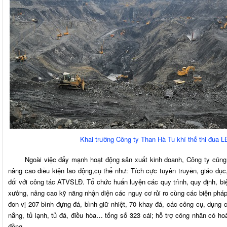
​​​​Khai trường Công ty Than Hà Tu khí thế thi đu
Ngoài việc đẩy mạnh hoạt động sản xuất kinh doanh, Công ty cũng đ
nâng cao điều kiện lao động,cụ thể như: Tích cực tuyên truyền, giáo 
đối với công tác ATVSLĐ. Tổ chức huấn luyện các quy trình, quy định, biệ
xưởng, nâng cao kỹ năng nhận diện các nguy cơ rủi ro cùng các biện pháp 
đơn vị 207 bình đựng đá, bình giữ nhiệt, 70 khay đá, các công cụ, dụng 
nắng, tủ lạnh, tủ đá, điều hòa… tổng số 323 cái; hỗ trợ công nhân có hoà
đồng.