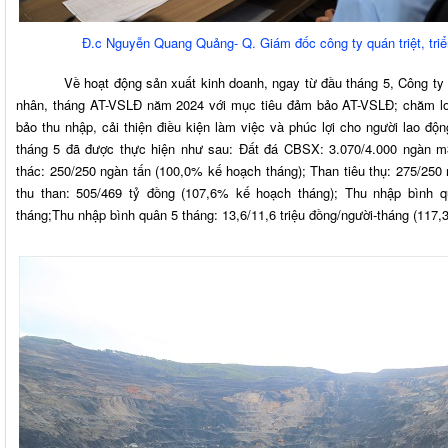
Đ.c Nguyễn Quang Quảng- Q. Giám đốc công ty quán triệt, tri
Về hoạt động sản xuất kinh doanh, ngay từ đầu tháng 5, Công ty đã 
nhân, tháng AT-VSLĐ năm 2024 với mục tiêu đảm bảo AT-VSLĐ; chăm lo
bảo thu nhập, cải thiện điều kiện làm việc và phúc lợi cho người lao độn
tháng 5 đã được thực hiện như sau: Đất đá CBSX: 3.070/4.000 ngàn m
thác: 250/250 ngàn tấn (100,0% kế hoạch tháng); Than tiêu thụ: 275/250
thu than: 505/469 tỷ đồng (107,6% kế hoạch tháng); Thu nhập bình qu
tháng;Thu nhập bình quân 5 tháng: 13,6/11,6 triệu đồng/người-tháng (11