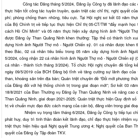
Công tác Đảng tháng 5/2024, Đảng ủy Công ty đã lãnh đạo các chi
thực hiện tốt công tác tuyên truyền, quán triệt các chỉ thị, nghị quyết củ
phí; phòng chống tham nhũng, tiêu cực. Tại Hội nghị sơ kết 03 năm th
của Bộ Chính trị về tiếp tục thực hiện Chỉ thị 05-CT/TW "đẩy mạnh học 
cách Hồ Chí Minh" và 05 năm thực hiện xây dựng hình ảnh "Người Thợ
được Đảng ủy Than Quảng Ninh khen thưởng: Tập thể có thành tích xu
dựng hình ảnh Người Thợ mỏ - Người Chiến sỹ. 01 cá nhân được khen th
theo Bác, 02 cá nhân tiêu biểu trong 05 năm xây dựng hình ảnh Ngườ
5/2024, công nhận 22 cá nhân hình ảnh Người Thợ mỏ - Người Chiến sỹ (0
cá nhân - thành tích tháng 3/2024). Tổ chức Hội nghị chuyên đề tổng 
ngày 09/5/2019 của BCH Đảng bộ tỉnh về tăng cường sự lãnh đạo của Đ
than, khoáng sản trên địa bàn; Quán triệt chuyên đề “Đổi mới phương th
của Đảng đối với hệ thống chính trị trong giai đoạn mới”; Sơ kết 03 n
18/8/2021 của Ban Thường vụ Đảng ủy Than Quảng Ninh về nâng cao ch
Than Quảng Ninh, giai đoạn 2021-2025; Quán triệt thực hiện Quy định 
trị về chuẩn mực đạo đức cách mạng của cán bộ, đảng viên trong giai đoạ
Nhiệm vụ trọng tâm tháng 6/2024, Đảng ủy Công ty tiếp tục chỉ đạo
phát huy, duy trì tinh thần đoàn kết lãnh đạo, chỉ đạo thực hiện nhiệm v
triệt thực hiện hiệu quả Nghị quyết Trung ương 4; Nghị quyết của Ban
quyết của Đảng ủy Tập đoàn TKV.