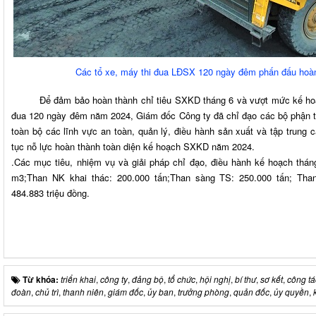
Các tổ xe, máy thi đua LĐSX 120 ngày đêm phấn đấu hoà
Để đảm bảo hoàn thành chỉ tiêu SXKD tháng 6 và vượt mức kế hoạch 
đua 120 ngày đêm năm 2024, Giám đốc Công ty đã chỉ đạo các bộ phận tập
toàn bộ các lĩnh vực an toàn, quản lý, điều hành sản xuất và tập trung c
tục nỗ lực hoàn thành toàn diện kế hoạch SXKD năm 2024.
.Các mục tiêu, nhiệm vụ và giải pháp chỉ đạo, điều hành kế hoạch thá
m3;Than NK khai thác: 200.000 tấn;Than sàng TS: 250.000 tấn; Than 
484.883 triệu đồng.
Từ khóa:
triển khai
,
công ty
,
đảng bộ
,
tổ chức
,
hội nghị
,
bí thư
,
sơ kết
,
công tá
đoàn
,
chủ trì
,
thanh niên
,
giám đốc
,
ủy ban
,
trưởng phòng
,
quản đốc
,
ủy quyền
,