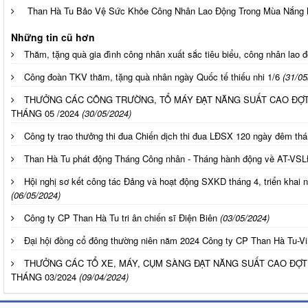
Than Hà Tu Bảo Vệ Sức Khỏe Công Nhân Lao Động Trong Mùa Nắng
Những tin cũ hơn
Thăm, tặng quà gia đình công nhân xuất sắc tiêu biểu, công nhân lao
Công đoàn TKV thăm, tặng quà nhân ngày Quốc tế thiếu nhi 1/6
(31/05
THƯỞNG CÁC CÔNG TRƯỜNG, TỔ MÁY ĐẠT NĂNG SUẤT CAO ĐỢ
THÁNG 05 /2024
(30/05/2024)
Công ty trao thưởng thi đua Chiến dịch thi đua LĐSX 120 ngày đêm tha
Than Hà Tu phát động Tháng Công nhân - Tháng hành động về AT-VS
Hội nghị sơ kết công tác Đảng và hoạt động SXKD tháng 4, triển khai
(06/05/2024)
Công ty CP Than Hà Tu tri ân chiến sĩ Điện Biên
(03/05/2024)
Đại hội đồng cổ đông thường niên năm 2024 Công ty CP Than Hà Tu-V
THƯỞNG CÁC TỔ XE, MÁY, CỤM SÀNG ĐẠT NĂNG SUẤT CAO ĐỢT
THÁNG 03/2024
(09/04/2024)