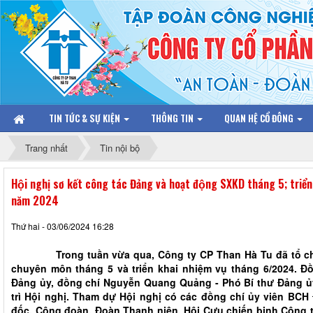
TIN TỨC & SỰ KIỆN
THÔNG TIN
QUAN HỆ CỔ ĐÔNG
Trang nhất
Tin nội bộ
Hội nghị sơ kết công tác Đảng và hoạt động SXKD tháng 5; triể
năm 2024
Thứ hai - 03/06/2024 16:28
Trong tuần vừa qua, Công ty CP Than Hà Tu đã tổ chức
chuyên môn tháng 5 và triển khai nhiệm vụ tháng 6/2024. Đồ
Đảng ủy, đồng chí Nguyễn Quang Quảng - Phó Bí thư Đảng ủ
trì Hội nghị. Tham dự Hội nghị có các đồng chí ủy viên BC
đốc, Công đoàn, Đoàn Thanh niên, Hội Cựu chiến binh Công ty