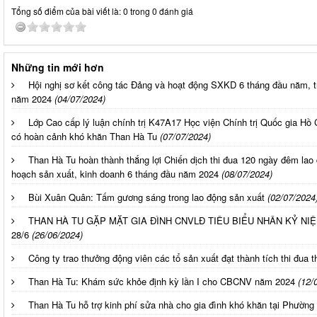
Tổng số điểm của bài viết là: 0 trong 0 đánh giá
Những tin mới hơn
Hội nghị sơ kết công tác Đảng và hoạt động SXKD 6 tháng đầu năm, tr
năm 2024
(04/07/2024)
Lớp Cao cấp lý luận chính trị K47A17 Học viện Chính trị Quốc gia Hồ
có hoàn cảnh khó khăn Than Hà Tu
(07/07/2024)
Than Hà Tu hoàn thành thắng lợi Chiến dịch thi đua 120 ngày đêm lao
hoạch sản xuất, kinh doanh 6 tháng đầu năm 2024
(08/07/2024)
Bùi Xuân Quân: Tấm gương sáng trong lao động sản xuất
(02/07/2024
THAN HÀ TU GẶP MẶT GIA ĐÌNH CNVLĐ TIÊU BIỂU NHÂN KỶ NI
28/6
(26/06/2024)
Công ty trao thưởng động viên các tổ sản xuất đạt thành tích thi đu
Than Hà Tu: Khám sức khỏe định kỳ lần I cho CBCNV năm 2024
(12/
Than Hà Tu hỗ trợ kinh phí sửa nhà cho gia đình khó khăn tại Phườn