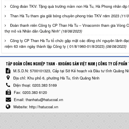
Công đoàn TKV: Tặng quà trường mầm non Hà Tu, Hà Phong nhân dịp t
Than Hà Tu tham gia giải bóng chuyền phong trào TKV năm 2023
(11/0
Đoàn thanh niên Công ty CP Than Hà Tu – Vinacomin tham gia Vòng Ch
thợ mỏ và Nhân dân Quảng Ninh”
(18/08/2023)
Công ty CP Than Hà Tu tổ chức gặp mặt các đồng chí nguyên lãnh đạo
niệm 63 năm ngày thành lập Công ty ( 01/8/1960-01/8/2023)
(08/08/2023)
TẬP ĐOÀN CÔNG NGHIỆP THAN - KHOÁNG SẢN VIỆT NAM | CÔNG TY CỔ PHẨN 
M.S.D.N: 5700101323, Cấp tại Sở Kế hoạch và Đầu tư tỉnh Quảng N
Địa chỉ:
Khu phố 6, phường Hà Tu, tỉnh Quảng Ninh
Điện thoại:
0203.383 5169
Fax:
0203.383 6120
Email:
thanhatu@hatucoal.vn
Website:
http://hatucoal.vn