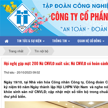
TIN TỨC & SỰ KIỆN
THÔNG TIN
QUAN HỆ CỔ ĐÔNG
Trang nhất
Tin nội bộ
Hội nghị gặp mặt 200 Nữ CNVLĐ xuất sắc; Nữ CNVLĐ có hoàn cảnh
Thứ sáu - 20/10/2023 09:02
Ngày 19/10, tại Nhà văn hóa Công nhân Công ty, Công đoàn Công 
kỷ niệm 93 năm Ngày thành lập Hội LHPN Việt Nam và ngh
khỏe sinh sản nữ CNVLĐ; cập nhật một số tiến bộ trong chuẩ
thư phổ biến.