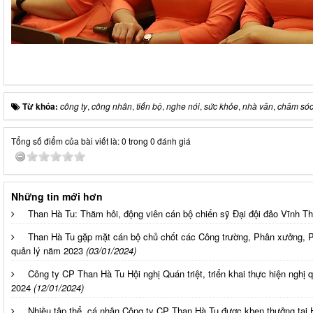
Từ khóa:
công ty
,
công nhân
,
tiến bộ
,
nghe nói
,
sức khỏe
,
nhà văn
,
chăm só
Tổng số điểm của bài viết là: 0 trong 0 đánh giá
Những tin mới hơn
Than Hà Tu: Thăm hỏi, động viên cán bộ chiến sỹ Đại đội đảo Vĩnh T
Than Hà Tu gặp mặt cán bộ chủ chốt các Công trường, Phân xưởng, 
quản lý năm 2023
(03/01/2024)
Công ty CP Than Hà Tu Hội nghị Quán triệt, triển khai thực hiện nghi
2024
(12/01/2024)
Nhiều tập thể, cá nhân Công ty CP Than Hà Tu được khen thưởng tại 