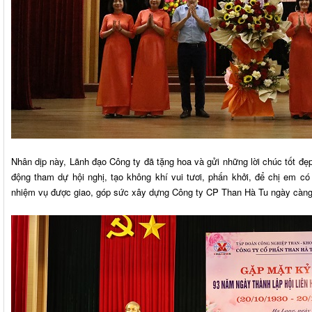
Nhân dịp này, Lãnh đạo Công ty đã tặng hoa và gửi những lời chúc tốt đẹ
động tham dự hội nghị, tạo không khí vui tươi, phấn khởi, để chị em có
nhiệm vụ được giao, góp sức xây dựng Công ty CP Than Hà Tu ngày càng pha