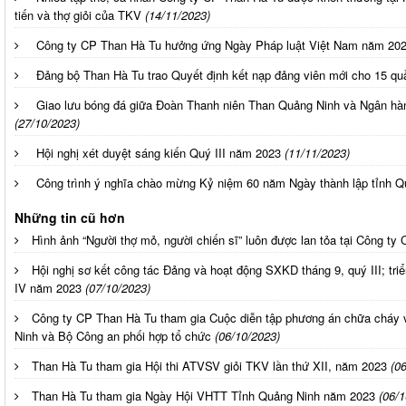
tiến và thợ giỏi của TKV
(14/11/2023)
Công ty CP Than Hà Tu hưởng ứng Ngày Pháp luật Việt Nam năm 20
Đảng bộ Than Hà Tu trao Quyết định kết nạp đảng viên mới cho 15 quâ
Giao lưu bóng đá giữa Đoàn Thanh niên Than Quảng Ninh và Ngân hàn
(27/10/2023)
Hội nghị xét duyệt sáng kiến Quý III năm 2023
(11/11/2023)
Công trình ý nghĩa chào mừng Kỷ niệm 60 năm Ngày thành lập tỉnh Q
Những tin cũ hơn
Hình ảnh “Người thợ mỏ, người chiến sĩ” luôn được lan tỏa tại Công ty
Hội nghị sơ kết công tác Đảng và hoạt động SXKD tháng 9, quý III; tri
IV năm 2023
(07/10/2023)
Công ty CP Than Hà Tu tham gia Cuộc diễn tập phương án chữa cháy 
Ninh và Bộ Công an phối hợp tổ chức
(06/10/2023)
Than Hà Tu tham gia Hội thi ATVSV giỏi TKV lần thứ XII, năm 2023
(0
Than Hà Tu tham gia Ngày Hội VHTT Tỉnh Quảng Ninh năm 2023
(06/1