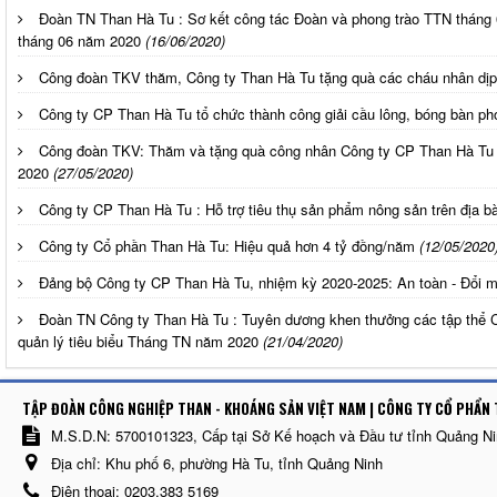
Đoàn TN Than Hà Tu : Sơ kết công tác Đoàn và phong trào TTN tháng 
tháng 06 năm 2020
(16/06/2020)
Công đoàn TKV thăm, Công ty Than Hà Tu tặng quà các cháu nhân dịp 
Công ty CP Than Hà Tu tổ chức thành công giải cầu lông, bóng bàn 
Công đoàn TKV: Thăm và tặng quà công nhân Công ty CP Than Hà T
2020
(27/05/2020)
Công ty CP Than Hà Tu : Hỗ trợ tiêu thụ sản phẩm nông sản trên địa 
Công ty Cổ phần Than Hà Tu: Hiệu quả hơn 4 tỷ đồng/năm
(12/05/2020
Đảng bộ Công ty CP Than Hà Tu, nhiệm kỳ 2020-2025: An toàn - Đổi mớ
Đoàn TN Công ty Than Hà Tu : Tuyên dương khen thưởng các tập thể C
quản lý tiêu biểu Tháng TN năm 2020
(21/04/2020)
TẬP ĐOÀN CÔNG NGHIỆP THAN - KHOÁNG SẢN VIỆT NAM | CÔNG TY CỔ PHẨN 
M.S.D.N: 5700101323, Cấp tại Sở Kế hoạch và Đầu tư tỉnh Quảng N
Địa chỉ:
Khu phố 6, phường Hà Tu, tỉnh Quảng Ninh
Điện thoại:
0203.383 5169