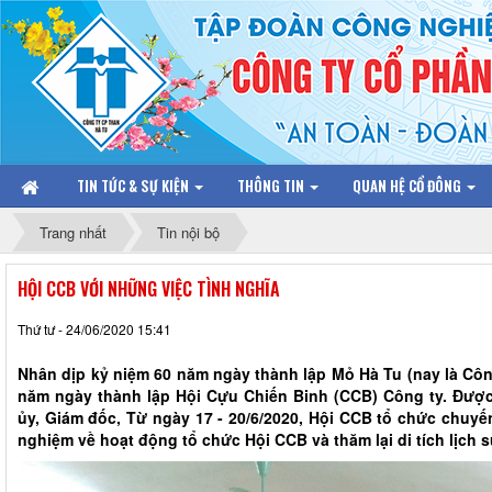
TIN TỨC & SỰ KIỆN
THÔNG TIN
QUAN HỆ CỔ ĐÔNG
Trang nhất
Tin nội bộ
HỘI CCB VỚI NHỮNG VIỆC TÌNH NGHĨA
Thứ tư - 24/06/2020 15:41
Nhân dịp kỷ niệm 60 năm ngày thành lập Mỏ Hà Tu (nay là Côn
năm ngày thành lập Hội Cựu Chiến Binh (CCB) Công ty. Được
ủy, Giám đốc, Từ ngày 17 - 20/6/2020, Hội CCB tổ chức chuyến
nghiệm về hoạt động tổ chức Hội CCB và thăm lại di tích lịch 