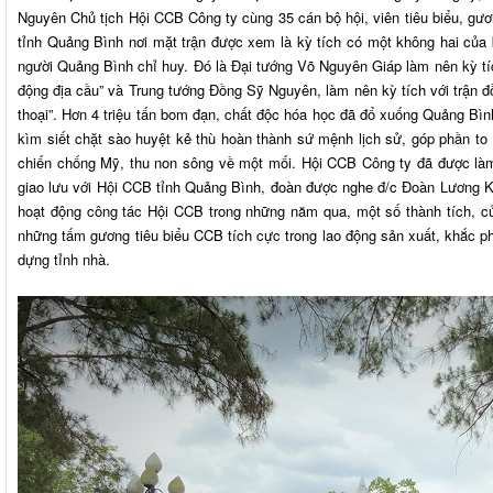
Nguyên Chủ tịch Hội CCB Công ty cùng 35 cán bộ hội, viên tiêu biểu, gươn
tỉnh Quảng Bình nơi mặt trận được xem là kỳ tích có một không hai của b
người Quảng Bình chỉ huy. Đó là Đại tướng Võ Nguyên Giáp làm nên kỳ tí
động địa cầu” và Trung tướng Đồng Sỹ Nguyên, làm nên kỳ tích với trận 
thoại”. Hơn 4 triệu tấn bom đạn, chất độc hóa học đã đổ xuống Quảng B
kìm siết chặt sào huyệt kẻ thù hoàn thành sứ mệnh lịch sử, góp phần to 
chiến chống Mỹ, thu non sông về một mối. Hội CCB Công ty đã được làm 
giao lưu với Hội CCB tỉnh Quảng Bình, đoàn được nghe đ/c Đoàn Lương K
hoạt động công tác Hội CCB trong những năm qua, một số thành tích, c
những tấm gương tiêu biểu CCB tích cực trong lao động sản xuất, khắc 
dựng tỉnh nhà.