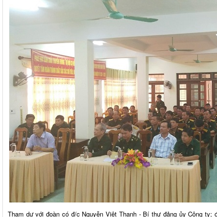
Tham dự với đoàn có đ/c Nguyễn Việt Thanh - Bí thư đảng ủy Công ty;