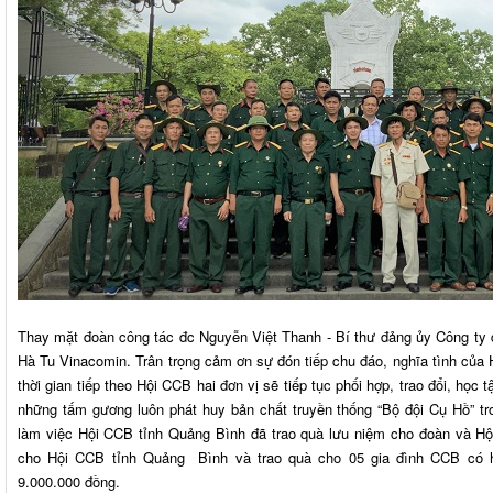
Thay mặt đoàn công tác đc Nguyễn Việt Thanh - Bí thư đảng ủy Công ty đ
Hà Tu Vinacomin. Trân trọng cảm ơn sự đón tiếp chu đáo, nghĩa tình củ
thời gian tiếp theo Hội CCB hai đơn vị sẽ tiếp tục phối hợp, trao đổi, học
những tấm gương luôn phát huy bản chất truyền thống “Bộ đội Cụ Hồ” tr
làm việc Hội CCB tỉnh Quảng Bình đã trao quà lưu niệm cho đoàn và Hộ
cho Hội CCB tỉnh Quảng Bình và trao quà cho 05 gia đình CCB có ho
9.000.000 đồng.