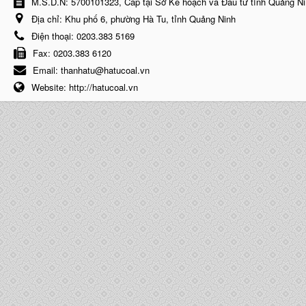
M.S.D.N: 5700101323, Cấp tại Sở Kế hoạch và Đầu tư tỉnh Quảng N
Địa chỉ:
Khu phố 6, phường Hà Tu, tỉnh Quảng Ninh
Điện thoại:
0203.383 5169
Fax:
0203.383 6120
Email:
thanhatu@hatucoal.vn
Website:
http://hatucoal.vn