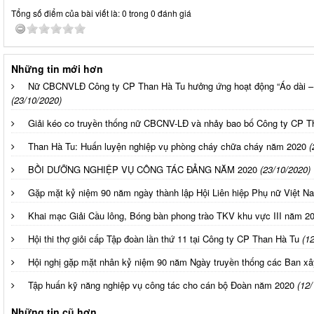
Tổng số điểm của bài viết là: 0 trong 0 đánh giá
Những tin mới hơn
Nữ CBCNVLĐ Công ty CP Than Hà Tu hưởng ứng hoạt động “Áo dài –
(23/10/2020)
Giải kéo co truyền thống nữ CBCNV-LĐ và nhảy bao bố Công ty CP 
Than Hà Tu: Huấn luyện nghiệp vụ phòng cháy chữa cháy năm 2020
(
BỒI DƯỠNG NGHIỆP VỤ CÔNG TÁC ĐẢNG NĂM 2020
(23/10/2020)
Gặp mặt kỷ niệm 90 năm ngày thành lập Hội Liên hiệp Phụ nữ Việt Na
Khai mạc Giải Cầu lông, Bóng bàn phong trào TKV khu vực III năm 2
Hội thi thợ giỏi cấp Tập đoàn lần thứ 11 tại Công ty CP Than Hà Tu
(1
Hội nghị gặp mặt nhân kỷ niệm 90 năm Ngày truyền thống các Ban x
Tập huấn kỹ năng nghiệp vụ công tác cho cán bộ Đoàn năm 2020
(12/
Những tin cũ hơn