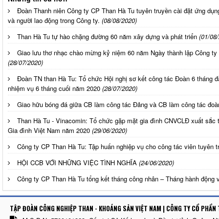
Đoàn Thanh niên Công ty CP Than Hà Tu tuyên truyền cài đặt ứng dụng
và người lao động trong Công ty.
(08/08/2020)
Than Hà Tu tự hào chặng đường 60 năm xây dựng và phát triển
(01/08
Giao lưu thơ nhạc chào mừng kỷ niệm 60 năm Ngày thành lập Công ty 
(28/07/2020)
Đoàn TN than Hà Tu: Tổ chức Hội nghị sơ kết công tác Đoàn 6 tháng đ
nhiệm vụ 6 tháng cuối năm 2020
(28/07/2020)
Giao hữu bóng đá giữa CB làm công tác Đảng và CB làm công tác đoà
Than Hà Tu - Vinacomin: Tổ chức gặp mặt gia đình CNVCLĐ xuất sắc t
Gia đình Việt Nam năm 2020
(29/06/2020)
Công ty CP Than Hà Tu: Tập huấn nghiệp vụ cho công tác viên tuyên t
HỘI CCB VỚI NHỮNG VIỆC TÌNH NGHĨA
(24/06/2020)
Công ty CP Than Hà Tu tổng kết tháng công nhân – Tháng hành độn
TẬP ĐOÀN CÔNG NGHIỆP THAN - KHOÁNG SẢN VIỆT NAM | CÔNG TY CỔ PHẨN 