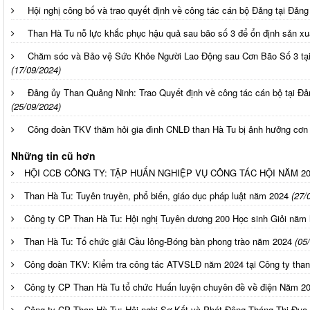
Hội nghị công bố và trao quyết định về công tác cán bộ Đảng tại Đảng
Than Hà Tu nỗ lực khắc phục hậu quả sau bão số 3 để ổn định sản xuâ
Chăm sóc và Bảo vệ Sức Khỏe Người Lao Động sau Cơn Bão Số 3 tạ
(17/09/2024)
Đảng ủy Than Quảng Ninh: Trao Quyết định về công tác cán bộ tại 
(25/09/2024)
Công đoàn TKV thăm hỏi gia đình CNLĐ than Hà Tu bị ảnh hưởng cơn b
Những tin cũ hơn
HỘI CCB CÔNG TY: TẬP HUẤN NGHIỆP VỤ CÔNG TÁC HỘI NĂM 20
Than Hà Tu: Tuyên truyền, phổ biến, giáo dục pháp luật năm 2024
(27/
Công ty CP Than Hà Tu: Hội nghị Tuyên dương 200 Học sinh Giỏi năm
Than Hà Tu: Tổ chức giải Cầu lông-Bóng bàn phong trào năm 2024
(05
Công đoàn TKV: Kiểm tra công tác ATVSLĐ năm 2024 tại Công ty than
Công ty CP Than Hà Tu tổ chức Huấn luyện chuyên đề về điện Năm 2
Công ty CP Than Hà Tu: Hội nghị Sơ Kết và Phát Động Tháng Thi Đua c