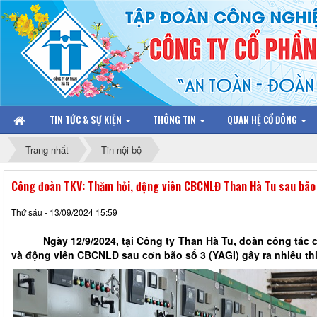
TIN TỨC & SỰ KIỆN
THÔNG TIN
QUAN HỆ CỔ ĐÔNG
Trang nhất
Tin nội bộ
Công đoàn TKV: Thăm hỏi, động viên CBCNLĐ Than Hà Tu sau bão
Thứ sáu - 13/09/2024 15:59
Ngày 12/9/2024, tại Công ty Than Hà Tu, đoàn công tác c
và động viên CBCNLĐ sau cơn bão số 3 (YAGI) gây ra nhiều thi