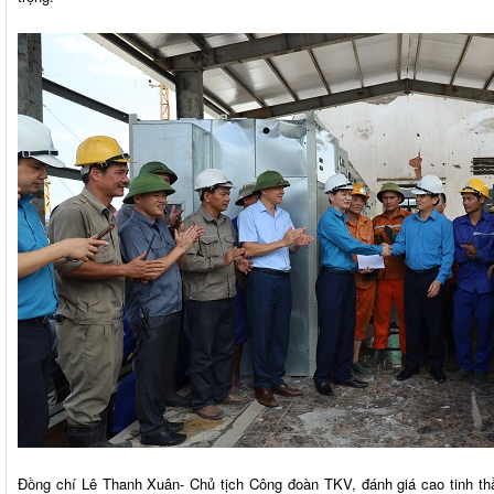
Đồng chí Lê Thanh Xuân- Chủ tịch Công đoàn TKV, đánh giá cao tinh t