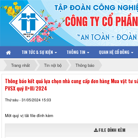
TIN TỨC & SỰ KIỆN
THÔNG TIN
QUAN HỆ CỔ ĐÔNG
Trang nhất
Tin nội bộ
Thông báo
Thông báo kết quả lựa chọn nhà cung cấp đơn hàng Mua vật tư s
PVSX quý II+III/2024
Thứ sáu - 31/05/2024 15:03
Mời quý vị tải file đính kèm
FILE ĐÍNH KÈM