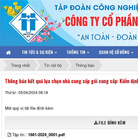
TIN TỨC & SỰ KIỆN
THÔNG TIN
QUAN HỆ CỔ ĐÔNG
Trang nhất
Tin nội bộ
Thông báo
Thông báo kết quả lựa chọn nhà cung cấp gói cung cấp: Kiểm địn
Thứ tư - 05/06/2024 08:18
Mời quý vị tải file đính kèm
FILE ĐÍNH KÈM
Tập tin :
1681-2024_0001.pdf