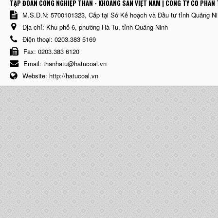
TẬP ĐOÀN CÔNG NGHIỆP THAN - KHOÁNG SẢN VIỆT NAM | CÔNG TY CỔ PHẨN 
M.S.D.N: 5700101323, Cấp tại Sở Kế hoạch và Đầu tư tỉnh Quảng N
Địa chỉ:
Khu phố 6, phường Hà Tu, tỉnh Quảng Ninh
Điện thoại:
0203.383 5169
Fax:
0203.383 6120
Email:
thanhatu@hatucoal.vn
Website:
http://hatucoal.vn