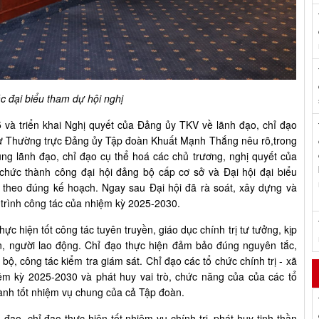
c đại biểu tham dự hội nghị
 và triển khai Nghị quyết của Đảng ủy TKV về lãnh đạo, chỉ đạo
hư Thường trực Đảng ủy Tập đoàn Khuất Mạnh Thắng nêu rõ,trong
g lãnh đạo, chỉ đạo cụ thể hoá các chủ trương, nghị quyết của
chức thành công đại hội đảng bộ cấp cơ sở và Đại hội đại biểu
theo đúng kế hoạch. Ngay sau Đại hội đã rà soát, xây dựng và
trình công tác của nhiệm kỳ 2025-2030.
c hiện tốt công tác tuyên truyền, giáo dục chính trị tư tưởng, kịp
n, người lao động. Chỉ đạo thực hiện đảm bảo đúng nguyên tắc,
 bộ, công tác kiểm tra giám sát. Chỉ đạo các tổ chức chính trị - xã
iệm kỳ 2025-2030 và phát huy vai trò, chức năng của của các tổ
hành tốt nhiệm vụ chung của cả Tập đoàn.
ạo, chỉ đạo thực hiện tốt nhiệm vụ chính trị, phát huy tinh thần