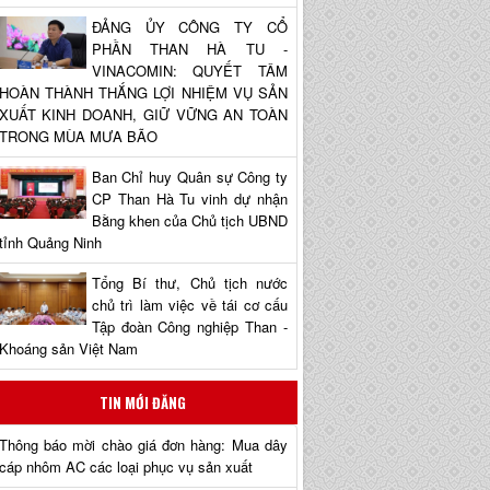
ĐẢNG ỦY CÔNG TY CỔ
PHẦN THAN HÀ TU -
VINACOMIN: QUYẾT TÂM
HOÀN THÀNH THẮNG LỢI NHIỆM VỤ SẢN
XUẤT KINH DOANH, GIỮ VỮNG AN TOÀN
TRONG MÙA MƯA BÃO
Ban Chỉ huy Quân sự Công ty
CP Than Hà Tu vinh dự nhận
Bằng khen của Chủ tịch UBND
tỉnh Quảng Ninh
Tổng Bí thư, Chủ tịch nước
chủ trì làm việc về tái cơ cấu
Tập đoàn Công nghiệp Than -
Khoáng sản Việt Nam
TIN MỚI ĐĂNG
Thông báo mời chào giá đơn hàng: Mua dây
cáp nhôm AC các loại phục vụ sản xuất