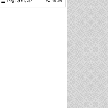
Tổng lượt truy cập
24,610,239