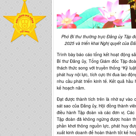
Phó Bí thư thường trực Đảng ủy Tập đ
2025 và triển khai Nghị quyết của Đ
Trình bày báo cáo tổng kết hoạt động s
Bí thư Đảng ủy, Tổng Giám đốc Tập đoà
thách thức song với truyền thống “Kỷ lu
phát huy nội lực, tích cực thi đua lao độ
nhu cầu phát triển kinh tế. Kết quả hầu 
kế hoạch năm.
Đạt được thành tích trên là nhờ sự vào 
sát sao của Đảng ủy, Hội đồng thành viên
điều hành Tập đoàn và các đơn vị. Các 
Tập đoàn đã không ngừng được hoàn thi
phần khơi thông nguồn lực, phát huy đư
xuất kinh doanh để hoàn thành tốt kế ho