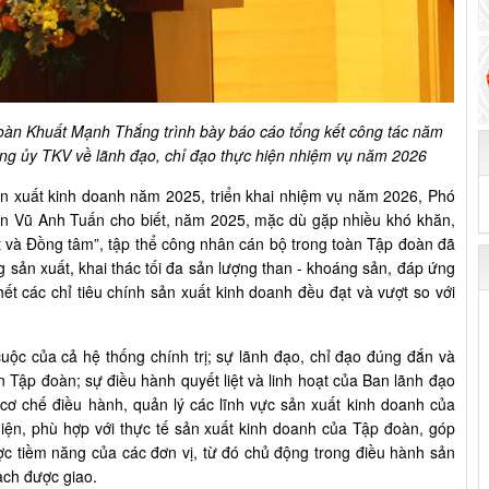
oàn Khuất Mạnh Thắng trình bày báo cáo tổng kết công tác năm
ảng ủy TKV về lãnh đạo, chỉ đạo thực hiện nhiệm vụ năm 2026
ản xuất kinh doanh năm 2025, triển khai nhiệm vụ năm 2026, Phó
n Vũ Anh Tuấn cho biết, năm 2025, mặc dù gặp nhiều khó khăn,
ật và Đồng tâm”, tập thể công nhân cán bộ trong toàn Tập đoàn đã
ng sản xuất, khai thác tối đa sản lượng than - khoáng sản, đáp ứng
hết các chỉ tiêu chính sản xuất kinh doanh đều đạt và vượt so với
cuộc của cả hệ thống chính trị; sự lãnh đạo, chỉ đạo đúng đắn và
 Tập đoàn; sự điều hành quyết liệt và linh hoạt của Ban lãnh đạo
cơ chế điều hành, quản lý các lĩnh vực sản xuất kinh doanh của
ện, phù hợp với thực tế sản xuất kinh doanh của Tập đoàn, góp
ợc tiềm năng của các đơn vị, từ đó chủ động trong điều hành sản
ạch được giao.