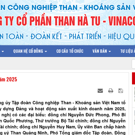
N
QUAN HỆ CỔ ĐÔNG
CƠ CẤU TỔ CHỨC
VĂN BẢN
TƯ LIỆU
 năm 2025
Đảng ủy Tập đoàn Công nghiệp Than - Khoáng sản Việt Nam tổ
ây dựng Đảng và hoạt động sản xuất kinh doanh năm 2025,
i nghị có các đại biểu: đồng chí Nguyễn Đức Phong, Phó Bí
ần Quốc Phương, Thứ trưởng Bộ Tài chính; đồng chí Nguyễn
Tài chính; đồng chí Nguyễn Huy Nam, Ủy viên Ban chấp hành
ng uỷ Than Quảng Ninh, Phó Tổng giám đốc Tập đoàn. Đồng