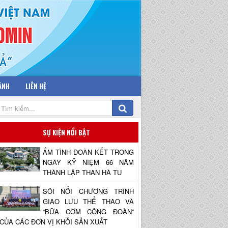
 ẢNH
LIÊN HỆ
SỰ KIỆN NỔI BẬT
ẤM TÌNH ĐOÀN KẾT TRONG
NGÀY KỶ NIỆM 66 NĂM
THÀNH LẬP THAN HÀ TU
SÔI NỔI CHƯƠNG TRÌNH
GIAO LƯU THỂ THAO VÀ
“BỮA CƠM CÔNG ĐOÀN”
CỦA CÁC ĐƠN VỊ KHỐI SẢN XUẤT