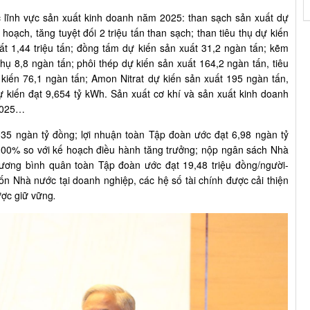
c lĩnh vực sản xuất kinh doanh năm 2025: than sạch sản xuất dự
hoạch, tăng tuyệt đối 2 triệu tấn than sạch; than tiêu thụ dự kiến
uất 1,44 triệu tấn; đồng tấm dự kiến sản xuất 31,2 ngàn tấn; kẽm
 thụ 8,8 ngàn tấn; phôi thép dự kiến sản xuất 164,2 ngàn tấn, tiêu
 kiến 76,1 ngàn tấn; Amon Nitrat dự kiến sản xuất 195 ngàn tấn,
ự kiến đạt 9,654 tỷ kWh. Sản xuất cơ khí và sản xuất kinh doanh
 2025…
35 ngàn tỷ đồng; lợi nhuận toàn Tập đoàn ước đạt 6,98 ngàn tỷ
00% so với kế hoạch điều hành tăng trưởng; nộp ngân sách Nhà
lương bình quân toàn Tập đoàn ước đạt 19,48 triệu đồng/người-
n Nhà nước tại doanh nghiệp, các hệ số tài chính được cải thiện
được giữ vững
.