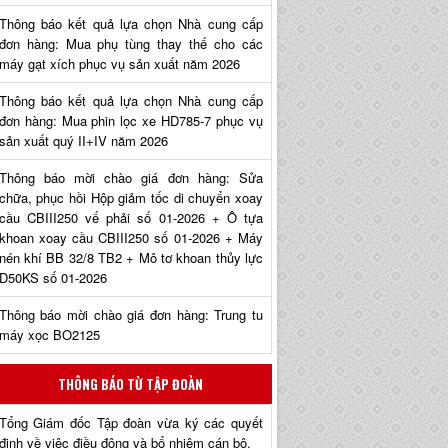
Thông báo kết quả lựa chọn Nhà cung cấp
đơn hàng: Mua phụ tùng thay thế cho các
máy gạt xích phục vụ sản xuất năm 2026
Thông báo kết quả lựa chọn Nhà cung cấp
đơn hàng: Mua phin lọc xe HD785-7 phục vụ
sản xuất quý II+IV năm 2026
Thông báo mời chào giá đơn hàng: Sửa
chữa, phục hồi Hộp giảm tốc di chuyển xoay
cầu CBIII250 vế phải số 01-2026 + Ô tựa
khoan xoay cầu CBIII250 số 01-2026 + Máy
nén khí BB 32/8 TB2 + Mô tơ khoan thủy lực
D50KS số 01-2026
Thông báo mời chào giá đơn hàng: Trung tu
máy xọc BO2125
THÔNG BÁO TỪ TẬP ĐOÀN
Tổng Giám đốc Tập đoàn vừa ký các quyết
định về việc điều động và bổ nhiệm cán bộ.