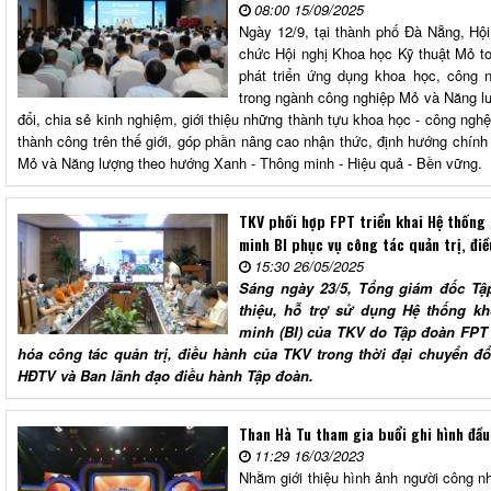
08:00 15/09/2025
Ngày 12/9, tại thành phố Đà Nẵng, H
chức Hội nghị Khoa học Kỹ thuật Mỏ to
phát triển ứng dụng khoa học, công 
trong ngành công nghiệp Mỏ và Năng lư
đổi, chia sẻ kinh nghiệm, giới thiệu những thành tựu khoa học - công ngh
thành công trên thế giới, góp phần nâng cao nhận thức, định hướng chính 
Mỏ và Năng lượng theo hướng Xanh - Thông minh - Hiệu quả - Bền vững.
TKV phối hợp FPT triển khai Hệ thống 
minh BI phục vụ công tác quản trị, đi
15:30 26/05/2025
Sáng ngày 23/5, Tổng giám đốc Tậ
thiệu, hỗ trợ sử dụng Hệ thống kh
minh (BI) của TKV do Tập đoàn FPT 
hóa công tác quản trị, điều hành của TKV trong thời đại chuyển đổ
HĐTV và Ban lãnh đạo điều hành Tập đoàn.
Than Hà Tu tham gia buổi ghi hình đầ
11:29 16/03/2023
Nhằm giới thiệu hình ảnh người công nh