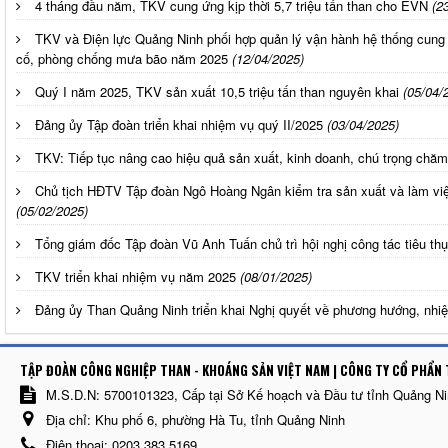
4 tháng đầu năm, TKV cung ứng kịp thời 5,7 triệu tấn than cho EVN
(2
TKV và Điện lực Quảng Ninh phối hợp quản lý vận hành hệ thống cung
cố, phòng chống mưa bão năm 2025
(12/04/2025)
Quý I năm 2025, TKV sản xuất 10,5 triệu tấn than nguyên khai
(05/04/
Đảng ủy Tập đoàn triển khai nhiệm vụ quý II/2025
(03/04/2025)
TKV: Tiếp tục nâng cao hiệu quả sản xuất, kinh doanh, chú trọng chăm
Chủ tịch HĐTV Tập đoàn Ngô Hoàng Ngân kiểm tra sản xuất và làm vi
(05/02/2025)
Tổng giám đốc Tập đoàn Vũ Anh Tuấn chủ trì hội nghị công tác tiêu th
TKV triển khai nhiệm vụ năm 2025
(08/01/2025)
Đảng ủy Than Quảng Ninh triển khai Nghị quyết về phương hướng, nh
TẬP ĐOÀN CÔNG NGHIỆP THAN - KHOÁNG SẢN VIỆT NAM | CÔNG TY CỔ PHẨN 
M.S.D.N: 5700101323, Cấp tại Sở Kế hoạch và Đầu tư tỉnh Quảng N
Địa chỉ:
Khu phố 6, phường Hà Tu, tỉnh Quảng Ninh
Điện thoại:
0203.383 5169