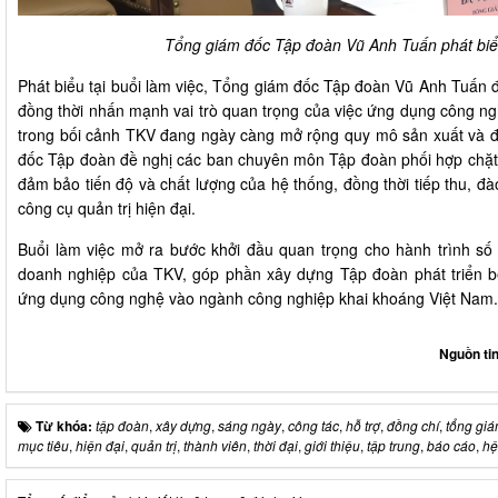
Tổng giám đốc Tập đoàn Vũ Anh Tuấn phát biểu
Phát biểu tại buổi làm việc, Tổng giám đốc Tập đoàn Vũ Anh Tuấn đ
đồng thời nhấn mạnh vai trò quan trọng của việc ứng dụng công ngh
trong bối cảnh TKV đang ngày càng mở rộng quy mô sản xuất và 
đốc Tập đoàn đề nghị các ban chuyên môn Tập đoàn phối hợp chặt ch
đảm bảo tiến độ và chất lượng của hệ thống, đồng thời tiếp thu, đà
công cụ quản trị hiện đại.
Buổi làm việc mở ra bước khởi đầu quan trọng cho hành trình số 
doanh nghiệp của TKV, góp phần xây dựng Tập đoàn phát triển bề
ứng dụng công nghệ vào ngành công nghiệp khai khoáng Việt Nam.
Nguồn ti
Từ khóa:
tập đoàn
,
xây dựng
,
sáng ngày
,
công tác
,
hỗ trợ
,
đồng chí
,
tổng gi
mục tiêu
,
hiện đại
,
quản trị
,
thành viên
,
thời đại
,
giới thiệu
,
tập trung
,
báo cáo
,
hệ