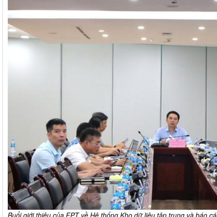
Buổi giới thiệu của FPT về Hệ thống Kho dữ liệu tập trung và báo c