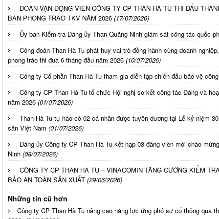
ĐOÀN VẬN ĐỘNG VIÊN CÔNG TY CP THAN HÀ TU THI ĐẤU THÀNH
BÀN PHONG TRÀO TKV NĂM 2026
(17/07/2026)
Ủy ban Kiểm tra Đảng ủy Than Quảng Ninh giám sát công tác quốc ph
Công đoàn Than Hà Tu phát huy vai trò đồng hành cùng doanh nghiệp
phong trào thi đua 6 tháng đầu năm 2026
(10/07/2026)
Công ty Cổ phần Than Hà Tu tham gia diễn tập chiến đấu bảo vệ côn
Công ty CP Than Hà Tu tổ chức Hội nghị sơ kết công tác Đảng và hoạ
năm 2026
(01/07/2026)
Than Hà Tu tự hào có 02 cá nhân được tuyên dương tại Lễ kỷ niệm 3
sản Việt Nam
(01/07/2026)
Đảng ủy Công ty CP Than Hà Tu kết nạp 03 đảng viên mới chào mừn
Ninh
(08/07/2026)
CÔNG TY CP THAN HÀ TU – VINACOMIN TĂNG CƯỜNG KIỂM TR
BẢO AN TOÀN SẢN XUẤT
(29/06/2026)
Những tin cũ hơn
Công ty CP Than Hà Tu nâng cao năng lực ứng phó sự cố thông qua