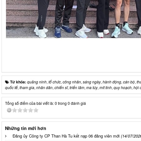
Từ khóa:
quảng ninh
,
tổ chức
,
công nhân
,
sáng ngày
,
hành động
,
cán bộ
,
th
quốc tế
,
tham gia
,
nhân dân
,
chiến sĩ
,
triển lãm
,
ma túy
,
mít tinh
,
quy hoạch
,
hội 
Tổng số điểm của bài viết là: 0 trong 0 đánh giá
Những tin mới hơn
Đảng ủy Công ty CP Than Hà Tu kết nạp 06 đảng viên mới
(14/07/202