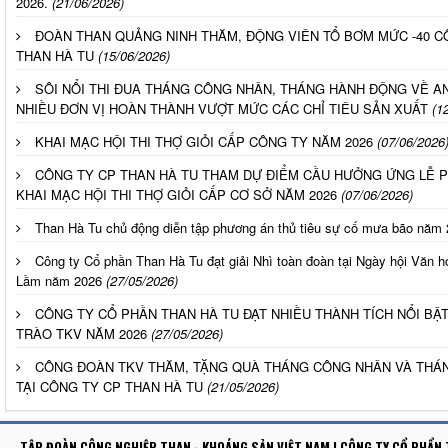
2026.
(21/06/2026)
ĐOÀN THAN QUẢNG NINH THĂM, ĐỘNG VIÊN TỔ BƠM MỨC -40 
THAN HÀ TU
(15/06/2026)
SÔI NỔI THI ĐUA THÁNG CÔNG NHÂN, THÁNG HÀNH ĐỘNG VỀ AN
NHIỀU ĐƠN VỊ HOÀN THÀNH VƯỢT MỨC CÁC CHỈ TIÊU SẢN XUẤT
(1
KHAI MẠC HỘI THI THỢ GIỎI CẤP CÔNG TY NĂM 2026
(07/06/2026
CÔNG TY CP THAN HÀ TU THAM DỰ ĐIỂM CẦU HƯỞNG ỨNG LỄ 
KHAI MẠC HỘI THI THỢ GIỎI CẤP CƠ SỞ NĂM 2026
(07/06/2026)
Than Hà Tu chủ động diễn tập phương án thủ tiêu sự cố mưa bão năm
Công ty Cổ phần Than Hà Tu đạt giải Nhì toàn đoàn tại Ngày hội Vă
Lầm năm 2026
(27/05/2026)
CÔNG TY CỔ PHẦN THAN HÀ TU ĐẠT NHIỀU THÀNH TÍCH NỔI BẬT
TRÀO TKV NĂM 2026
(27/05/2026)
CÔNG ĐOÀN TKV THĂM, TẶNG QUÀ THÁNG CÔNG NHÂN VÀ THÁN
TẠI CÔNG TY CP THAN HÀ TU
(21/05/2026)
TẬP ĐOÀN CÔNG NGHIỆP THAN - KHOÁNG SẢN VIỆT NAM | CÔNG TY CỔ PHẨN 