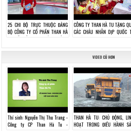
25 CHI BỘ TRỰC THUỘC ĐẢNG
CÔNG TY THAN HÀ TU TẶNG Q
BỘ CÔNG TY CỔ PHẦN THAN HÀ
CÁC CHÁU NHÂN DỊP QUỐC 
TU ĐÃ TỔ CHỨC THÀNH CÔNG
THIẾU NHI 1/6
ĐẠI HỘI CHI BỘ NHIỆM...
VIDEO CŨ HƠN
Thí sinh: Nguyễn Thị Thu Trang -
THAN HÀ TU: CHỦ ĐỘNG, LI
Công ty CP Than Hà Tu -
HOẠT TRONG ĐIỀU HÀNH S