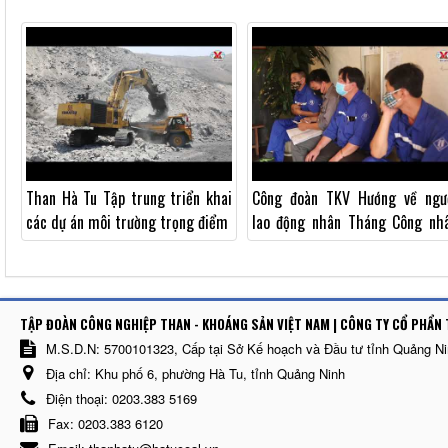
Vinacomin
XUẤT NGAY TỪ ĐẦU NĂM 2022
Than Hà Tu Tập trung triển khai
Công đoàn TKV Hướng về ngư
các dự án môi trường trọng điểm
lao động nhân Tháng Công nh
năm 2021
TẬP ĐOÀN CÔNG NGHIỆP THAN - KHOÁNG SẢN VIỆT NAM | CÔNG TY CỔ PHẨN 
M.S.D.N: 5700101323, Cấp tại Sở Kế hoạch và Đầu tư tỉnh Quảng N
Địa chỉ:
Khu phố 6, phường Hà Tu, tỉnh Quảng Ninh
Điện thoại:
0203.383 5169
Fax:
0203.383 6120