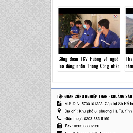
XUẤT NGAY TỪ ĐẦU NĂM 2022
phò
Công đoàn TKV Hướng về người
Tha
lao động nhân Tháng Công nhân
năm
năm 2021
TẬP ĐOÀN CÔNG NGHIỆP THAN - KHOÁNG SẢN 
M.S.D.N: 5700101323, Cấp tại Sở Kế h
Địa chỉ:
Khu phố 6, phường Hà Tu, tỉnh
Điện thoại:
0203.383 5169
Fax:
0203.383 6120