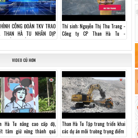
 HÌNH CÔNG ĐOÀN TKV TRAO
Thí sinh: Nguyễn Thị Thu Trang -
À THAN HÀ TU NHÂN DỊP
Công ty CP Than Hà Tu -
NG CÔNG NHÂN
Vinacomin
VIDEO CŨ HƠN
n Hà Tu nâng cao cấp độ,
Than Hà Tu Tập trung triển khai
ết tâm giữ vững thành quả
các dự án môi trường trọng điểm