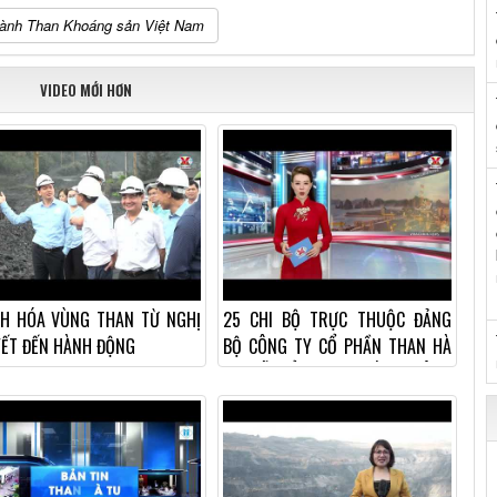
ngành Than Khoáng sản Việt Nam
VIDEO MỚI HƠN
H HÓA VÙNG THAN TỪ NGHỊ
25 CHI BỘ TRỰC THUỘC ĐẢNG
ẾT ĐẾN HÀNH ĐỘNG
BỘ CÔNG TY CỔ PHẦN THAN HÀ
TU ĐÃ TỔ CHỨC THÀNH CÔNG
ĐẠI HỘI CHI BỘ NHIỆM...