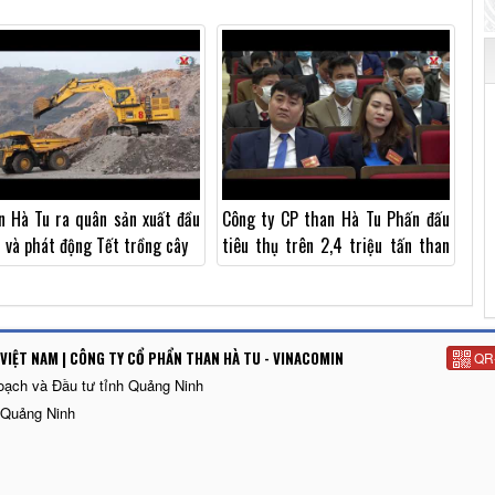
ng, chống dịch
n Hà Tu ra quân sản xuất đầu
Công ty CP than Hà Tu Phấn đấu
 và phát động Tết trồng cây
tiêu thụ trên 2,4 triệu tấn than
năm 2021
VIỆT NAM | CÔNG TY CỔ PHẨN THAN HÀ TU - VINACOMIN
QR
oạch và Đầu tư tỉnh Quảng Ninh
 Quảng Ninh