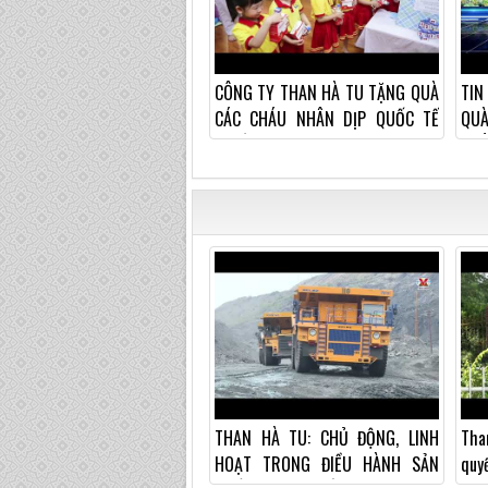
CÔNG TY THAN HÀ TU TẶNG QUÀ
TIN
CÁC CHÁU NHÂN DỊP QUỐC TẾ
QU
THIẾU NHI 1/6
THÁ
THAN HÀ TU: CHỦ ĐỘNG, LINH
Tha
HOẠT TRONG ĐIỀU HÀNH SẢN
quy