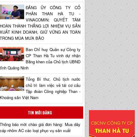
ĐẢNG ỦY CÔNG TY CỔ
PHẦN THAN HÀ TU -
VINACOMIN: QUYẾT TÂM
HOÀN THÀNH THẮNG LỢI NHIỆM VỤ SẢN
XUẤT KINH DOANH, GIỮ VỮNG AN TOÀN
TRONG MÙA MƯA BÃO
Ban Chỉ huy Quân sự Công ty
CP Than Hà Tu vinh dự nhận
Bằng khen của Chủ tịch UBND
tỉnh Quảng Ninh
Tổng Bí thư, Chủ tịch nước
chủ trì làm việc về tái cơ cấu
Tập đoàn Công nghiệp Than -
Khoáng sản Việt Nam
TIN MỚI ĐĂNG
Thông báo mời chào giá đơn hàng: Mua dây
cáp nhôm AC các loại phục vụ sản xuất