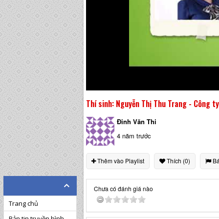
Thí sinh: Nguyễn Thị Thu Trang - Công t
Đinh Văn Thi
4 năm trước
Thêm vào Playlist
Thích (0)
Bá
Chưa có đánh giá nào
Trang chủ
Bản tin truyền hình