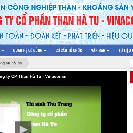
N
QUAN HỆ CỔ ĐÔNG
CƠ CẤU TỔ CHỨC
VĂN BẢN
TƯ LIỆU
ng sự nội bộ
ông ty CP Than Hà Tu - Vinacomin