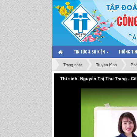
TIN TỨC & SỰ KIỆN
THÔNG TI
Trang nhất
Truyền hình
Phó
Thí sinh: Nguyễn Thị Thu Trang - C