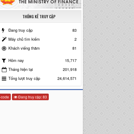
THỐNG KÊ TRUY CẬP
Đang truy cập
83
Máy chủ tìm kiếm
2
Khách viếng thăm
81
15,717
Hôm nay
Tháng hiện tại
201,918
Tổng lượt truy cập
24,614,571
-code
Đang truy cập: 83