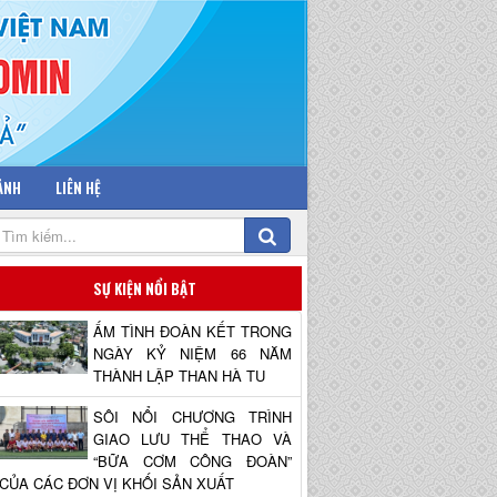
 ẢNH
LIÊN HỆ
SỰ KIỆN NỔI BẬT
ẤM TÌNH ĐOÀN KẾT TRONG
NGÀY KỶ NIỆM 66 NĂM
THÀNH LẬP THAN HÀ TU
SÔI NỔI CHƯƠNG TRÌNH
GIAO LƯU THỂ THAO VÀ
“BỮA CƠM CÔNG ĐOÀN”
CỦA CÁC ĐƠN VỊ KHỐI SẢN XUẤT