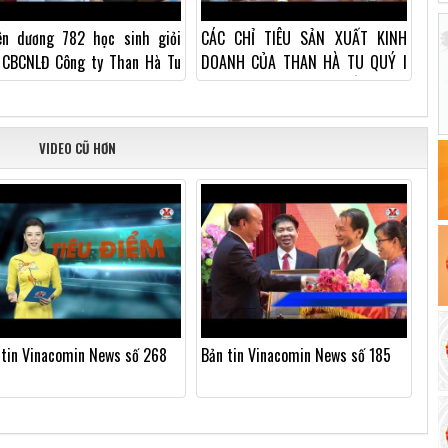
ên dương 782 học sinh giỏi
CÁC CHỈ TIÊU SẢN XUẤT KINH
 CBCNLĐ Công ty Than Hà Tu
DOANH CỦA THAN HÀ TU QUÝ I
 học 2021-2022
2022 ĐẠT CAO SO VỚI KẾ HOẠCH
VIDEO CŨ HƠN
 tin Vinacomin News số 268
Bản tin Vinacomin News số 185