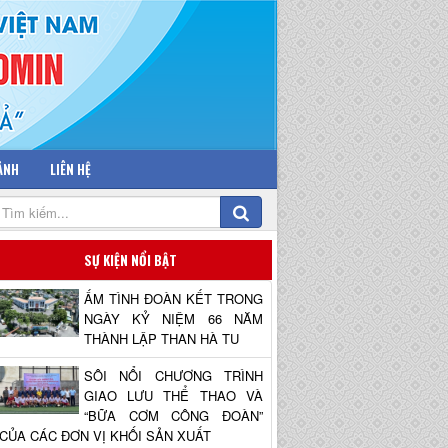
 ẢNH
LIÊN HỆ
SỰ KIỆN NỔI BẬT
ẤM TÌNH ĐOÀN KẾT TRONG
NGÀY KỶ NIỆM 66 NĂM
THÀNH LẬP THAN HÀ TU
SÔI NỔI CHƯƠNG TRÌNH
GIAO LƯU THỂ THAO VÀ
“BỮA CƠM CÔNG ĐOÀN”
CỦA CÁC ĐƠN VỊ KHỐI SẢN XUẤT