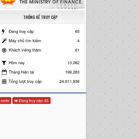
THỐNG KÊ TRUY CẬP
Đang truy cập
65
Máy chủ tìm kiếm
4
Khách viếng thăm
61
13,082
Hôm nay
Tháng hiện tại
199,283
Tổng lượt truy cập
24,611,936
-code
Đang truy cập: 65