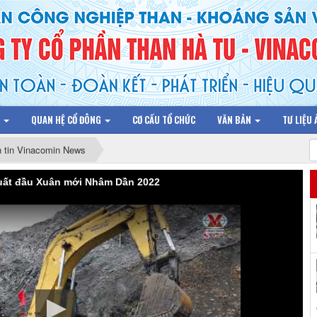
N
QUAN HỆ CỔ ĐÔNG
CƠ CẤU TỔ CHỨC
VĂN BẢN
TƯ LIỆU
 tin Vinacomin News
xuất đầu Xuân mới Nhâm Dần 2022