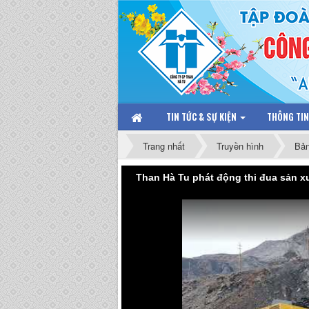
TIN TỨC & SỰ KIỆN
THÔNG TI
Trang nhất
Truyền hình
Bản
Than Hà Tu phát động thi đua sản 