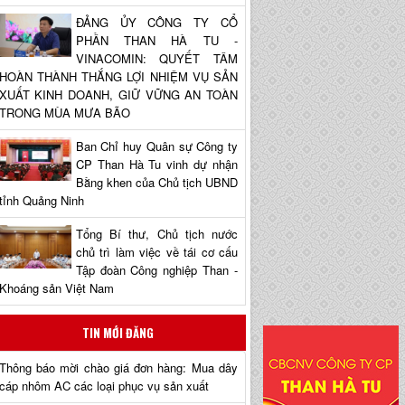
ĐẢNG ỦY CÔNG TY CỔ
PHẦN THAN HÀ TU -
VINACOMIN: QUYẾT TÂM
HOÀN THÀNH THẮNG LỢI NHIỆM VỤ SẢN
XUẤT KINH DOANH, GIỮ VỮNG AN TOÀN
TRONG MÙA MƯA BÃO
Ban Chỉ huy Quân sự Công ty
CP Than Hà Tu vinh dự nhận
Bằng khen của Chủ tịch UBND
tỉnh Quảng Ninh
Tổng Bí thư, Chủ tịch nước
chủ trì làm việc về tái cơ cấu
Tập đoàn Công nghiệp Than -
Khoáng sản Việt Nam
TIN MỚI ĐĂNG
Thông báo mời chào giá đơn hàng: Mua dây
cáp nhôm AC các loại phục vụ sản xuất