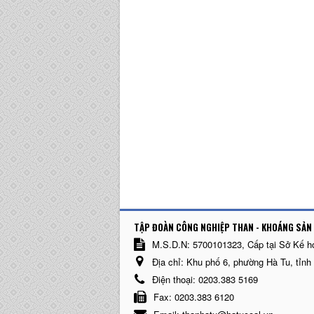
TẬP ĐOÀN CÔNG NGHIỆP THAN - KHOÁNG SẢN 
M.S.D.N: 5700101323, Cấp tại Sở Kế h
Địa chỉ:
Khu phố 6, phường Hà Tu, tỉnh
Điện thoại:
0203.383 5169
Fax:
0203.383 6120