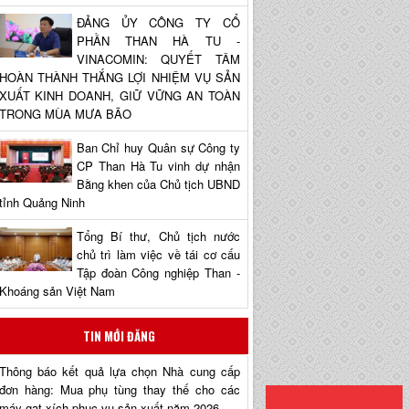
ĐẢNG ỦY CÔNG TY CỔ
PHẦN THAN HÀ TU -
VINACOMIN: QUYẾT TÂM
HOÀN THÀNH THẮNG LỢI NHIỆM VỤ SẢN
XUẤT KINH DOANH, GIỮ VỮNG AN TOÀN
TRONG MÙA MƯA BÃO
Ban Chỉ huy Quân sự Công ty
CP Than Hà Tu vinh dự nhận
Bằng khen của Chủ tịch UBND
tỉnh Quảng Ninh
Tổng Bí thư, Chủ tịch nước
chủ trì làm việc về tái cơ cấu
Tập đoàn Công nghiệp Than -
Khoáng sản Việt Nam
TIN MỚI ĐĂNG
Thông báo kết quả lựa chọn Nhà cung cấp
đơn hàng: Mua phụ tùng thay thế cho các
máy gạt xích phục vụ sản xuất năm 2026