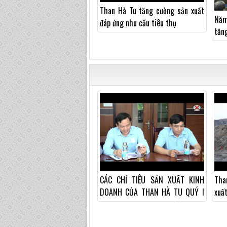
Than Hà Tu tăng cường sản xuất
Năm
đáp ứng nhu cầu tiêu thụ
tăn
30.
CÁC CHỈ TIÊU SẢN XUẤT KINH
Tha
DOANH CỦA THAN HÀ TU QUÝ I
xuấ
2022 ĐẠT CAO SO VỚI KẾ HOẠCH
202