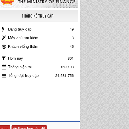
THỐNG KÊ TRUY CẬP
Đang truy cập
49
Máy chủ tìm kiếm
3
Khách viếng thăm
46
861
Hôm nay
Tháng hiện tại
169,103
Tổng lượt truy cập
24,581,756
-code
Đang truy cập: 49