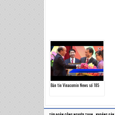
Bản tin Vinacomin News số 185
TẬP ĐOÀN CÔNG NGHIỆP THAN - KHOÁNG SẢN 