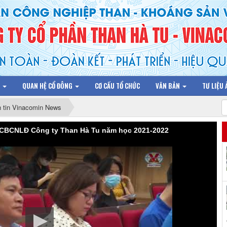
N
QUAN HỆ CỔ ĐÔNG
CƠ CẤU TỔ CHỨC
VĂN BẢN
TƯ LIỆU
 tin Vinacomin News
 CBCNLĐ Công ty Than Hà Tu năm học 2021-2022