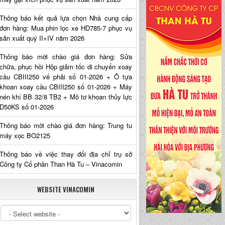
Thông báo kết quả lựa chọn Nhà cung cấp
đơn hàng: Mua phin lọc xe HD785-7 phục vụ
sản xuất quý II+IV năm 2026
Thông báo mời chào giá đơn hàng: Sửa
chữa, phục hồi Hộp giảm tốc di chuyển xoay
cầu CBIII250 vế phải số 01-2026 + Ô tựa
khoan xoay cầu CBIII250 số 01-2026 + Máy
nén khí BB 32/8 TB2 + Mô tơ khoan thủy lực
D50KS số 01-2026
Thông báo mời chào giá đơn hàng: Trung tu
máy xọc BO2125
Thông báo về việc thay đổi địa chỉ trụ sở
Công ty Cổ phần Than Hà Tu – Vinacomin
WEBSITE VINACOMIN