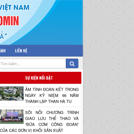
 ẢNH
LIÊN HỆ
SỰ KIỆN NỔI BẬT
ẤM TÌNH ĐOÀN KẾT TRONG
NGÀY KỶ NIỆM 66 NĂM
THÀNH LẬP THAN HÀ TU
SÔI NỔI CHƯƠNG TRÌNH
GIAO LƯU THỂ THAO VÀ
“BỮA CƠM CÔNG ĐOÀN”
CỦA CÁC ĐƠN VỊ KHỐI SẢN XUẤT