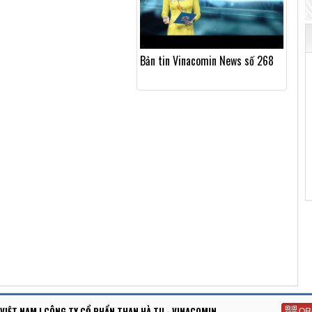
Bản tin Vinacomin News số 268
VIỆT NAM | CÔNG TY CỔ PHẨN THAN HÀ TU - VINACOMIN
QR