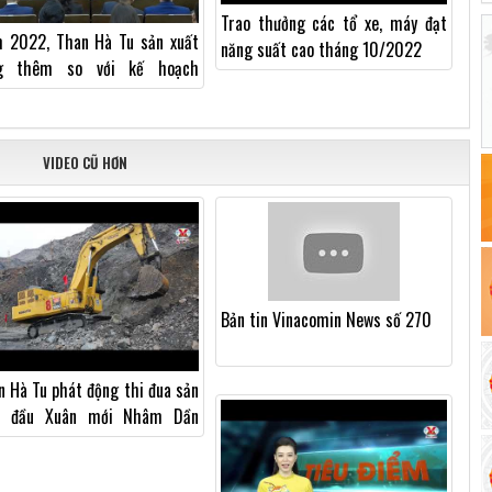
Trao thưởng các tổ xe, máy đạt
 2022, Than Hà Tu sản xuất
năng suất cao tháng 10/2022
g thêm so với kế hoạch
000 tấn than nguyên khai
VIDEO CŨ HƠN
Bản tin Vinacomin News số 270
n Hà Tu phát động thi đua sản
t đầu Xuân mới Nhâm Dần
2