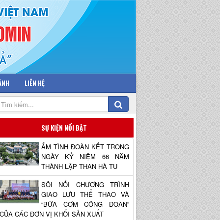
 ẢNH
LIÊN HỆ
SỰ KIỆN NỔI BẬT
ẤM TÌNH ĐOÀN KẾT TRONG
NGÀY KỶ NIỆM 66 NĂM
THÀNH LẬP THAN HÀ TU
SÔI NỔI CHƯƠNG TRÌNH
GIAO LƯU THỂ THAO VÀ
“BỮA CƠM CÔNG ĐOÀN”
CỦA CÁC ĐƠN VỊ KHỐI SẢN XUẤT