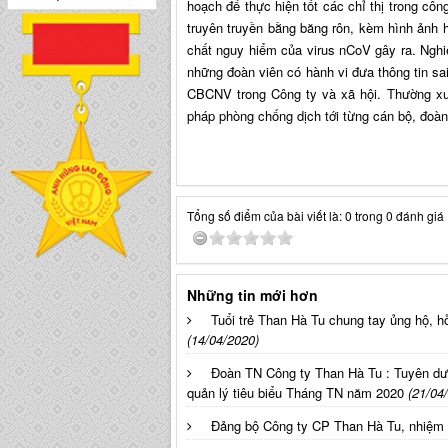
hoạch để thực hiện tốt các chỉ thị trong cô
truyên truyền bằng băng rôn, kèm hình ảnh h
chất nguy hiểm của virus nCoV gây ra. Nghi
những đoàn viên có hành vi đưa thông tin sa
CBCNV trong Công ty và xã hội. Thường xuy
pháp phòng chống dịch tới từng cán bộ, đoà
Tổng số điểm của bài viết là: 0 trong 0 đánh giá
Những tin mới hơn
Tuổi trẻ Than Hà Tu chung tay ủng hộ, h
(14/04/2020)
Đoàn TN Công ty Than Hà Tu : Tuyên dươ
quản lý tiêu biểu Tháng TN năm 2020
(21/04
Đảng bộ Công ty CP Than Hà Tu, nhiệm kỳ