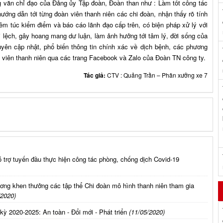
ng văn chỉ đạo của Đảng ủy Tập đoàn, Đoàn than như : Làm tốt công tác
ướng dẫn tới từng đoàn viên thanh niên các chi đoàn, nhận thấy rõ tính
êm túc kiểm điểm và báo cáo lãnh đạo cấp trên, có biện pháp xử lý với
i lệch, gây hoang mang dư luận, làm ảnh hưởng tới tâm lý, đời sống của
ên cập nhật, phổ biến thông tin chính xác về dịch bệnh, các phương
n viên thanh niên qua các trang Facebook và Zalo của Đoàn TN công ty.
Tác giả:
CTV : Quảng Trần – Phân xưởng xe 7
ỗ trợ tuyến đầu thực hiện công tác phòng, chống dịch Covid-19
ng khen thưởng các tập thể Chi đoàn mô hình thanh niên tham gia
/2020)
 2020-2025: An toàn - Đổi mới - Phát triển
(11/05/2020)