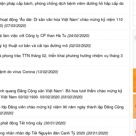
iện pháp cấp bách, phòng chống dịch bệnh viêm đường hô hấp cấp do
hoạt động “Áo dài- Di sản văn hóa Việt Nam” chào mừng kỷ niệm 110
0)
(07/03/2020)
 làm việc với Công ty CP than Hà Tu
(24/02/2020)
ý kỹ thuật cơ bản và cải tạo đường mỏ
(02/03/2020)
à phong trào TTN tháng 02, triển khai phương hướng nhiệm vụ tháng 3
ệnh do virus Corona
(13/02/2020)
- Vinh quang Đảng Cộng sản Việt Nam”- Bó hoa tươi thắm chào mừng kỷ
Việt Nam 03/02/1930- 03/02/2020
(03/02/2020)
 lớp Đảng viên chào mừng kỷ niệm 90 năm ngày thành lập Đảng Cộng
02/2020)
phát động Tết trồng cây
(30/01/2020)
công nhân nhân dịp Tết Nguyên đán Canh Tý 2020
(20/01/2020)