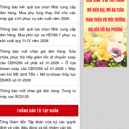
Thông báo kết quả lựa chọn Nhà cung cấp
đơn hàng: Mua phụ tùng thay thế cho các
máy gạt xích phục vụ sản xuất năm 2026
Thông báo kết quả lựa chọn Nhà cung cấp
đơn hàng: Mua phin lọc xe HD785-7 phục vụ
sản xuất quý II+IV năm 2026
Thông báo mời chào giá đơn hàng: Sửa
chữa, phục hồi Hộp giảm tốc di chuyển xoay
cầu CBIII250 vế phải số 01-2026 + Ô tựa
khoan xoay cầu CBIII250 số 01-2026 + Máy
nén khí BB 32/8 TB2 + Mô tơ khoan thủy lực
D50KS số 01-2026
Thông báo mời chào giá đơn hàng: Trung tu
máy xọc BO2125
THÔNG BÁO TỪ TẬP ĐOÀN
Tổng Giám đốc Tập đoàn vừa ký các quyết
định về việc điều động và bổ nhiệm cán bộ.