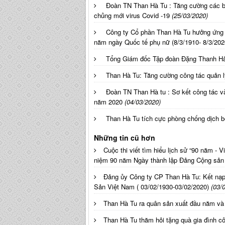
Đoàn TN Than Hà Tu : Tăng cường các b
chủng mới virus Covid -19
(25/03/2020)
Công ty Cổ phần Than Hà Tu hưởng ứng 
năm ngày Quốc tế phụ nữ (8/3/1910- 8/3/202
Tổng Giám đốc Tập đoàn Đặng Thanh Hải
Than Hà Tu: Tăng cường công tác quản l
Đoàn TN Than Hà tu : Sơ kết công tác v
năm 2020
(04/03/2020)
Than Hà Tu tích cực phòng chống dịch b
Những tin cũ hơn
Cuộc thi viết tìm hiểu lịch sử “90 năm 
niệm 90 năm Ngày thành lập Đảng Cộng sản 
Đảng ủy Công ty CP Than Hà Tu: Kết nạp
Sản Việt Nam ( 03/02/1930-03/02/2020)
(03/
Than Hà Tu ra quân sản xuất đầu năm và 
Than Hà Tu thăm hỏi tặng quà gia đình 