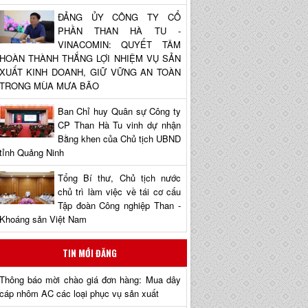
ĐẢNG ỦY CÔNG TY CỔ
PHẦN THAN HÀ TU -
VINACOMIN: QUYẾT TÂM
HOÀN THÀNH THẮNG LỢI NHIỆM VỤ SẢN
XUẤT KINH DOANH, GIỮ VỮNG AN TOÀN
TRONG MÙA MƯA BÃO
Ban Chỉ huy Quân sự Công ty
CP Than Hà Tu vinh dự nhận
Bằng khen của Chủ tịch UBND
tỉnh Quảng Ninh
Tổng Bí thư, Chủ tịch nước
chủ trì làm việc về tái cơ cấu
Tập đoàn Công nghiệp Than -
Khoáng sản Việt Nam
TIN MỚI ĐĂNG
Thông báo mời chào giá đơn hàng: Mua dây
cáp nhôm AC các loại phục vụ sản xuất