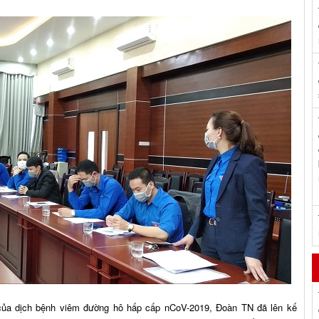
p của dịch bệnh viêm đường hô hấp cấp nCoV-2019, Đoàn TN đã lên kế