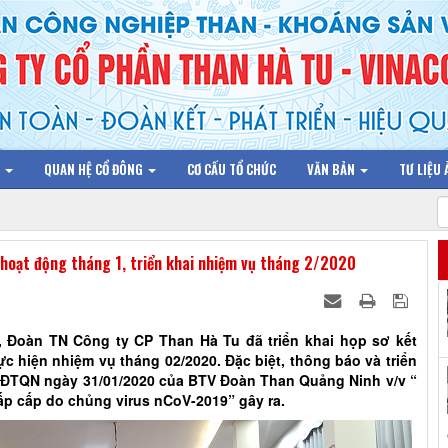
N
QUAN HỆ CỔ ĐÔNG
CƠ CẤU TỔ CHỨC
VĂN BẢN
TƯ LIỆU
hoạt động tháng 1, triển khai nhiệm vụ tháng 2/2020
, Đoàn TN Công ty CP Than Hà Tu đã triển khai họp sơ kết
ực hiện nhiệm vụ tháng 02/2020. Đặc biệt, thông báo và triển
V/ĐTQN ngày 31/01/2020 của BTV Đoàn Than Quảng Ninh v/v “
p cấp do chủng virus nCoV-2019” gây ra.