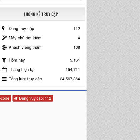
THỐNG KÊ TRUY CẬP
Đang truy cập
112
Máy chủ tìm kiếm
4
Khách viếng thăm
108
5,161
Hôm nay
Tháng hiện tại
154,711
Tổng lượt truy cập
24,567,364
-code
Đang truy cập: 112