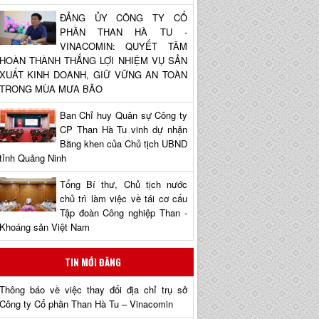
ĐẢNG ỦY CÔNG TY CỔ
PHẦN THAN HÀ TU -
VINACOMIN: QUYẾT TÂM
HOÀN THÀNH THẮNG LỢI NHIỆM VỤ SẢN
XUẤT KINH DOANH, GIỮ VỮNG AN TOÀN
TRONG MÙA MƯA BÃO
Ban Chỉ huy Quân sự Công ty
CP Than Hà Tu vinh dự nhận
Bằng khen của Chủ tịch UBND
tỉnh Quảng Ninh
Tổng Bí thư, Chủ tịch nước
chủ trì làm việc về tái cơ cấu
Tập đoàn Công nghiệp Than -
Khoáng sản Việt Nam
TIN MỚI ĐĂNG
Thông báo về việc thay đổi địa chỉ trụ sở
Công ty Cổ phần Than Hà Tu – Vinacomin