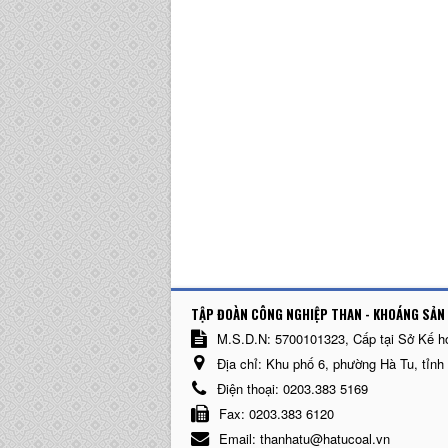
TẬP ĐOÀN CÔNG NGHIỆP THAN - KHOÁNG SẢN 
M.S.D.N: 5700101323, Cấp tại Sở Kế h
Địa chỉ:
Khu phố 6, phường Hà Tu, tỉnh
Điện thoại:
0203.383 5169
Fax:
0203.383 6120
Email:
thanhatu@hatucoal.vn