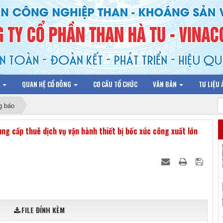
N
QUAN HỆ CỔ ĐÔNG
CƠ CẤU TỔ CHỨC
VĂN BẢN
TƯ LIỆU
g báo
g cấp thuê dịch vụ vận hành thiết bị bốc xúc công xuất lớn
FILE ĐÍNH KÈM