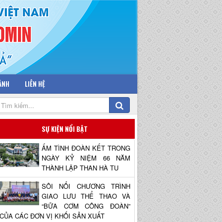
 ẢNH
LIÊN HỆ
SỰ KIỆN NỔI BẬT
ẤM TÌNH ĐOÀN KẾT TRONG
NGÀY KỶ NIỆM 66 NĂM
THÀNH LẬP THAN HÀ TU
SÔI NỔI CHƯƠNG TRÌNH
GIAO LƯU THỂ THAO VÀ
“BỮA CƠM CÔNG ĐOÀN”
CỦA CÁC ĐƠN VỊ KHỐI SẢN XUẤT