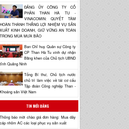
ĐẢNG ỦY CÔNG TY CỔ
PHẦN THAN HÀ TU -
VINACOMIN: QUYẾT TÂM
HOÀN THÀNH THẮNG LỢI NHIỆM VỤ SẢN
XUẤT KINH DOANH, GIỮ VỮNG AN TOÀN
TRONG MÙA MƯA BÃO
Ban Chỉ huy Quân sự Công ty
CP Than Hà Tu vinh dự nhận
Bằng khen của Chủ tịch UBND
tỉnh Quảng Ninh
Tổng Bí thư, Chủ tịch nước
chủ trì làm việc về tái cơ cấu
Tập đoàn Công nghiệp Than -
Khoáng sản Việt Nam
TIN MỚI ĐĂNG
Thông báo mời chào giá đơn hàng: Mua dây
cáp nhôm AC các loại phục vụ sản xuất