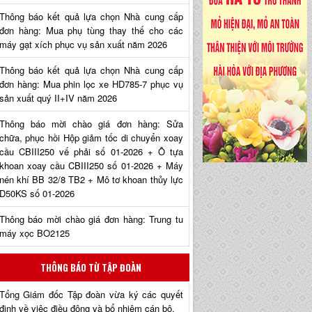
Thông báo kết quả lựa chọn Nhà cung cấp
đơn hàng: Mua phụ tùng thay thế cho các
máy gạt xích phục vụ sản xuất năm 2026
Thông báo kết quả lựa chọn Nhà cung cấp
đơn hàng: Mua phin lọc xe HD785-7 phục vụ
sản xuất quý II+IV năm 2026
Thông báo mời chào giá đơn hàng: Sửa
chữa, phục hồi Hộp giảm tốc di chuyển xoay
cầu CBIII250 vế phải số 01-2026 + Ô tựa
khoan xoay cầu CBIII250 số 01-2026 + Máy
nén khí BB 32/8 TB2 + Mô tơ khoan thủy lực
D50KS số 01-2026
Thông báo mời chào giá đơn hàng: Trung tu
máy xọc BO2125
THÔNG BÁO TỪ TẬP ĐOÀN
Tổng Giám đốc Tập đoàn vừa ký các quyết
định về việc điều động và bổ nhiệm cán bộ.