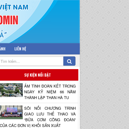
 ẢNH
LIÊN HỆ
SỰ KIỆN NỔI BẬT
ẤM TÌNH ĐOÀN KẾT TRONG
NGÀY KỶ NIỆM 66 NĂM
THÀNH LẬP THAN HÀ TU
SÔI NỔI CHƯƠNG TRÌNH
GIAO LƯU THỂ THAO VÀ
“BỮA CƠM CÔNG ĐOÀN”
CỦA CÁC ĐƠN VỊ KHỐI SẢN XUẤT