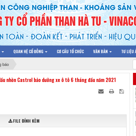
N
QUAN HỆ CỔ ĐÔNG
CƠ CẤU TỔ CHỨC
VĂN BẢN
TƯ LIỆU
g báo
dầu nhờn Castrol bảo dưỡng xe ô tô 6 tháng đầu năm 2021
FILE ĐÍNH KÈM