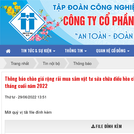
TIN TỨC & SỰ KIỆN
THÔNG TIN
QUAN HỆ CỔ ĐÔNG
Trang nhất
Tin nội bộ
Thông báo
Thông báo chào giá rộng rãi mua sắm vật tư sửa chữa điều hòa ch
tháng cuối năm 2022
Thứ tư - 29/06/2022 13:51
Mời quý vị tải file đính kèm
FILE ĐÍNH KÈM