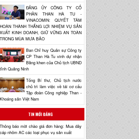
ĐẢNG ỦY CÔNG TY CỔ
PHẦN THAN HÀ TU -
VINACOMIN: QUYẾT TÂM
HOÀN THÀNH THẮNG LỢI NHIỆM VỤ SẢN
XUẤT KINH DOANH, GIỮ VỮNG AN TOÀN
TRONG MÙA MƯA BÃO
Ban Chỉ huy Quân sự Công ty
CP Than Hà Tu vinh dự nhận
Bằng khen của Chủ tịch UBND
tỉnh Quảng Ninh
Tổng Bí thư, Chủ tịch nước
chủ trì làm việc về tái cơ cấu
Tập đoàn Công nghiệp Than -
Khoáng sản Việt Nam
TIN MỚI ĐĂNG
Thông báo mời chào giá đơn hàng: Mua dây
cáp nhôm AC các loại phục vụ sản xuất