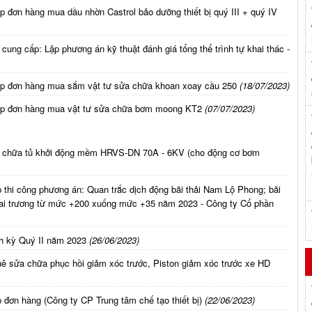
 đơn hàng mua dầu nhờn Castrol bảo dưỡng thiết bị quý III + quý IV
cung cấp: Lập phương án kỹ thuật đánh giá tổng thể trình tự khai thác -
ấp đơn hàng mua sắm vật tư sửa chữa khoan xoay cầu 250
(18/07/2023)
cấp đơn hàng mua vật tư sửa chữa bơm moong KT2
(07/07/2023)
a chữa tủ khởi động mềm HRVS-DN 70A - 6KV (cho động cơ bơm
 thi công phương án: Quan trắc dịch động bãi thải Nam Lộ Phong; bãi
hai trương từ mức +200 xuống mức +35 năm 2023 - Công ty Cổ phần
nh kỳ Quý II năm 2023
(26/06/2023)
ê sửa chữa phục hồi giảm xóc trước, Piston giảm xóc trước xe HD
đơn hàng (Công ty CP Trung tâm chế tạo thiết bị)
(22/06/2023)