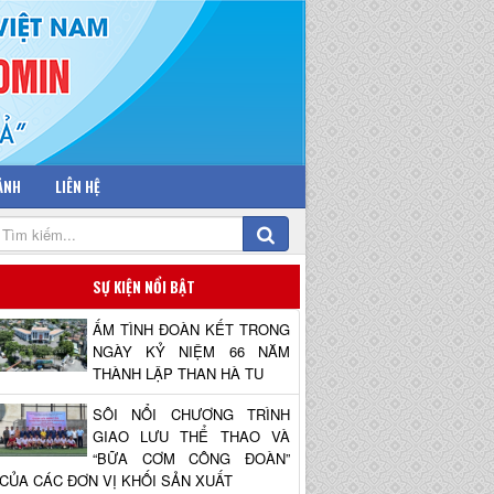
 ẢNH
LIÊN HỆ
SỰ KIỆN NỔI BẬT
ẤM TÌNH ĐOÀN KẾT TRONG
NGÀY KỶ NIỆM 66 NĂM
THÀNH LẬP THAN HÀ TU
SÔI NỔI CHƯƠNG TRÌNH
GIAO LƯU THỂ THAO VÀ
“BỮA CƠM CÔNG ĐOÀN”
CỦA CÁC ĐƠN VỊ KHỐI SẢN XUẤT