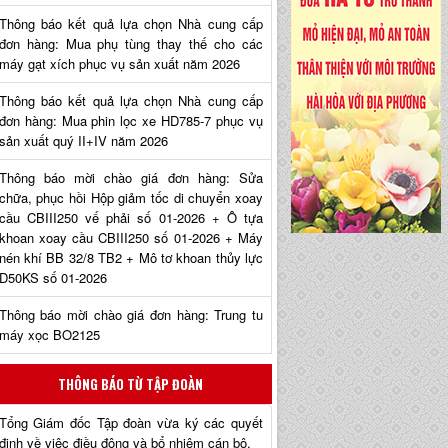
Thông báo kết quả lựa chọn Nhà cung cấp
đơn hàng: Mua phụ tùng thay thế cho các
máy gạt xích phục vụ sản xuất năm 2026
Thông báo kết quả lựa chọn Nhà cung cấp
đơn hàng: Mua phin lọc xe HD785-7 phục vụ
sản xuất quý II+IV năm 2026
Thông báo mời chào giá đơn hàng: Sửa
chữa, phục hồi Hộp giảm tốc di chuyển xoay
cầu CBIII250 vế phải số 01-2026 + Ô tựa
khoan xoay cầu CBIII250 số 01-2026 + Máy
nén khí BB 32/8 TB2 + Mô tơ khoan thủy lực
D50KS số 01-2026
Thông báo mời chào giá đơn hàng: Trung tu
máy xọc BO2125
THÔNG BÁO TỪ TẬP ĐOÀN
Tổng Giám đốc Tập đoàn vừa ký các quyết
định về việc điều động và bổ nhiệm cán bộ.