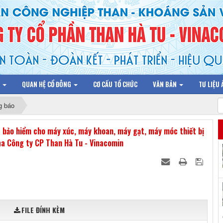
N
QUAN HỆ CỔ ĐÔNG
CƠ CẤU TỔ CHỨC
VĂN BẢN
TƯ LIỆU
g báo
ụ bảo hiểm cho máy xúc, máy khoan, máy gạt, máy móc thiết bị
ủa Công ty CP Than Hà Tu - Vinacomin
FILE ĐÍNH KÈM